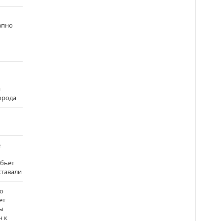
апно
и
города
е
 бьёт
ставали
о
ет
ы
ч к