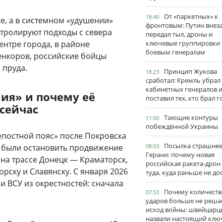
От «паркетных» к
18:40
ке, а в системном «удушении»
фронтовым: Путин внез
нтролируют подходы с севера
передал тыл, дроны и
центре города, в районе
ключевые группировки
боевым генералам
оенкоров, российские бойцы
 пруда.
Принцип Жукова
18:23
сработал: Кремль убрал
кабинетных генералов 
ия» и почему её
поставил тех, кто брал 
сейчас
Тающие контуры
11:00
побеждённой Украины
епостной пояс» после Покровска
Посылка страшне
 были остановить продвижение
08:03
Герани: почему новая
 на трассе Донецк — Краматорск,
российская ракета-дрон
орску и Славянску. С января 2026
туда, куда раньше не до
и ВСУ из окрестностей: сначала
Почему количеств
07:53
ударов больше не реша
исход войны: швейцарц
назвали настоящий клю