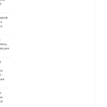
й
аров:
 к
 и
:
лись,
ев уже
й
Ки
т
уже
:
н,
сё