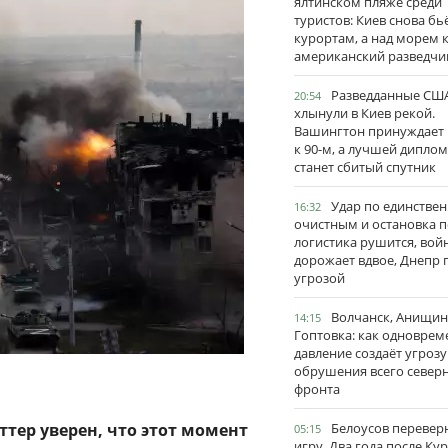
ялтинском пляже среди
туристов: Киев снова бь
курортам, а над морем 
американский разведчи
Разведданные США
20:54
хлынули в Киев рекой.
Вашингтон принуждает
к 90-м, а лучшей дипло
станет сбитый спутник
Удар по единстве
16:32
очистным и остановка п
логистика рушится, вой
дорожает вдвое, Днепр 
угрозой
Волчанск, Анищин
14:15
Гоптовка: как одноврем
давление создаёт угрозу
обрушения всего север
фронта
ттер уверен, что этот момент
Белоусов перевер
05:15
игру. Два года после Ку