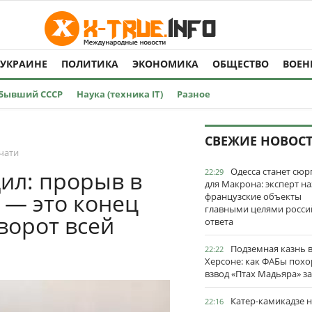
 УКРАИНЕ
ПОЛИТИКА
ЭКОНОМИКА
ОБЩЕСТВО
ВОЕН
Бывший СССР
Наука (техника IT)
Разное
СВЕЖИЕ НОВОС
чати
Одесса станет сю
ил: прорыв в
22:29
для Макрона: эксперт на
 — это конец
французские объекты
главными целями росси
ворот всей
ответа
Подземная казнь 
22:22
Херсоне: как ФАБы пох
взвод «Птах Мадьяра» з
Катер-камикадзе 
22:16