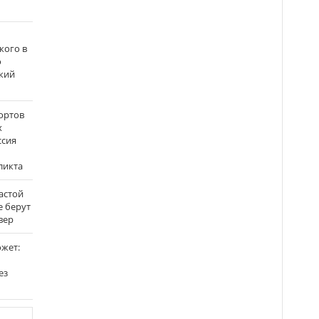
кого в
о
кий
ортов
х
ссия
ликта
застой
е берут
вер
ожет:
ез