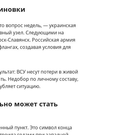
тиновки
это вопрос недель, — украинская
авный узел. Следующими на
ск-Славянск. Российская армия
лангах, создавая условия для
льтат: ВСУ несут потери в живой
ать. Недобор по личному составу,
губляет ситуацию.
ьно может стать
нный пункт. Это символ конца
троила годами при западной