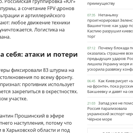
о. Российская группировка «Юг»
преимуществу
турмы, а сочетание FPV-дронов
ильтрации и артиллерийского
Нетаньяху
07:35
проигнорировал Зеленс
ают: любое движение техники
Вашингтоне: как удар п
уничтожается. Логистика на
Каспию разрушил киевс
вана.
торг
Почему блокада п
07:12
 себя: атаки и потери
оказалась страшнее все
предыдущих ударов: Ро
лишила Украину моря и
ускорила развязку конф
геры фиксировали 83 штурма на
естолкновения по всему фронту.
Как Киев рисует «
06:45
 признал: противник использует
на фронте», пока русски
тся закрепиться в окрестностях.
Бакшеевку и давят на се
ком участке.
Запад уже не пом
21:03
Россия парализовала
украинский экспорт чер
тантин Прошинский в эфире
Чёрное море
тнего наступления, потому что
и в Харьковской области и под