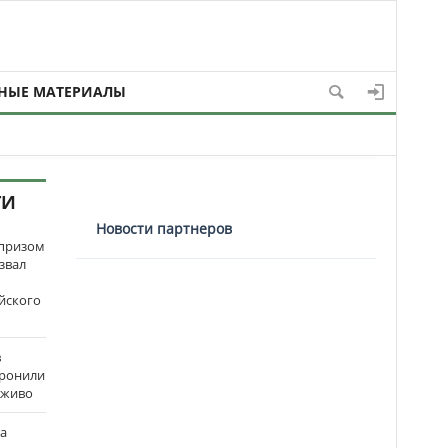
НЫЕ МАТЕРИАЛЫ
ТИ
Новости партнеров
рпризом
звал
йского
в
оронили
аживо
на