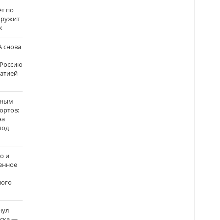
ёт по
кружит
к
 снова
 Россию
матией
нным
ортов:
на
под
о и
енное
ного
нул
рска —