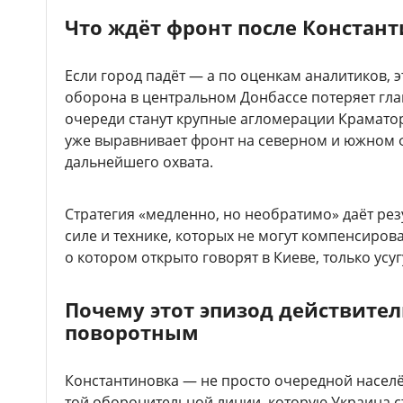
Что ждёт фронт после Констан
Если город падёт — а по оценкам аналитиков, 
оборона в центральном Донбассе потеряет гл
очереди станут крупные агломерации Краматор
уже выравнивает фронт на северном и южном ф
дальнейшего охвата.
Стратегия «медленно, но необратимо» даёт резу
силе и технике, которых не могут компенсиров
о котором открыто говорят в Киеве, только усу
Почему этот эпизод действител
поворотным
Константиновка — не просто очередной населё
той оборонительной линии, которую Украина с