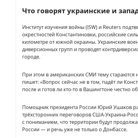
Что говорят украинские и зап
Институт изучения войны (ISW) и Reuters подтв
окрестностей Константиновки, российские сил
километре от южной окраины. Украинские во
диверсионных групп и проводят контрдиверси
городе.
При этом в американских СМИ тему стараются 
пишет: «Вопрос сейчас не в том, падёт ли Конст
после и готов ли кто-то в Вашингтоне честно об
Помощник президента России Юрий Ушаков ра
трёхсторонних переговоров США-Украина-Росс
с пониманием, что территории будут продолжа
России — и речь уже не только о Донбассе.