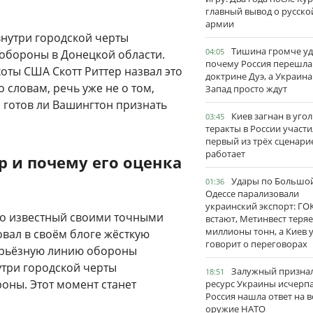
главный вывод о русско
армии
внутри городской черты
Тишина громче уд
04:05
обороны в Донецкой области.
почему Россия перешла
ты США Скотт Риттер назвал это
доктрине Дуэ, а Украина
 словам, речь уже не о том,
Запад просто ждут
 и готов ли Вашингтон признать
Киев загнан в угол
03:45
теракты в России участи
первый из трёх сценари
работает
р и почему его оценка
Удары по Большо
01:36
Одессе парализовали
украинский экспорт: ГО
шо известный своими точными
встают, Метинвест теряе
миллионы тонн, а Киев 
овал в своём блоге жёсткую
говорит о переговорах
ерьёзную линию обороны
утри городской черты
Залужный признал
18:51
оны. Этот момент станет
ресурс Украины исчерпа
Россия нашла ответ на в
оружие НАТО