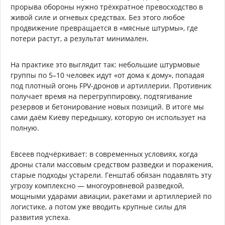
прорыва обороны нужно трёхкратное превосходство в
живой силе и огневых средствах. Без этого любое
продвижение превращается в «мясные штурмы», где
потери растут, а результат минимален.
На практике это выглядит так: небольшие штурмовые
группы по 5–10 человек идут «от дома к дому», попадая
под плотный огонь FPV-дронов и артиллерии. Противник
получает время на перегруппировку, подтягивание
резервов и бетонирование новых позиций. В итоге мы
сами даём Киеву передышку, которую он использует на
полную.
Евсеев подчёркивает: в современных условиях, когда
дроны стали массовым средством разведки и поражения,
старые подходы устарели. Генштаб обязан подавлять эту
угрозу комплексно — многоуровневой разведкой,
мощными ударами авиации, ракетами и артиллерией по
логистике, а потом уже вводить крупные силы для
развития успеха.