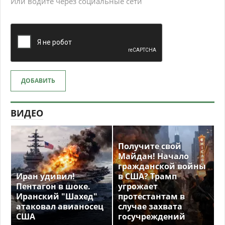
Или водите через социальные сети
ДОБАВИТЬ
ВИДЕО
Получите свой
Майдан! Начало
гражданской войны
Иран удивил!
в США? Трамп
Пентагон в шоке.
угрожает
Иранский "Шахед"
протестантам в
атаковал авианосец
случае захвата
США
госучреждений