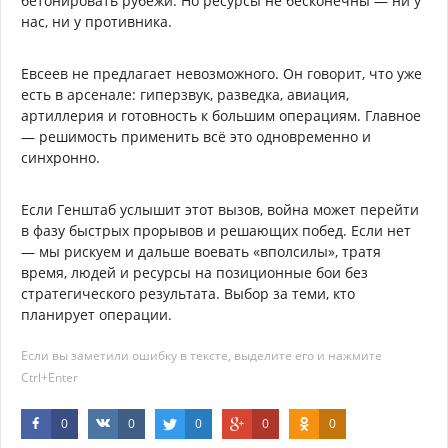
бетонировать рубежи. Но ресурсы не бесконечны — ни у
нас, ни у противника.
Евсеев не предлагает невозможного. Он говорит, что уже
есть в арсенале: гиперзвук, разведка, авиация,
артиллерия и готовность к большим операциям. Главное
— решимость применить всё это одновременно и
синхронно.
Если Генштаб услышит этот вызов, война может перейти
в фазу быстрых прорывов и решающих побед. Если нет
— мы рискуем и дальше воевать «вполсилы», тратя
время, людей и ресурсы на позиционные бои без
стратегического результата. Выбор за теми, кто
планирует операции.
Если вы заметили ошибку в тексте, выделите его и нажмите
Ctrl+Enter
0
0
0
0
0