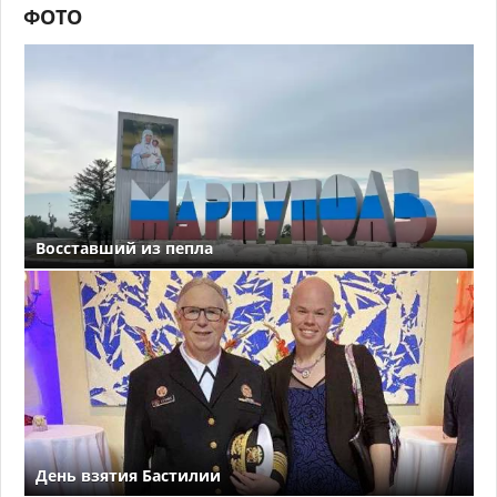
ФОТО
Восставший из пепла
День взятия Бастилии