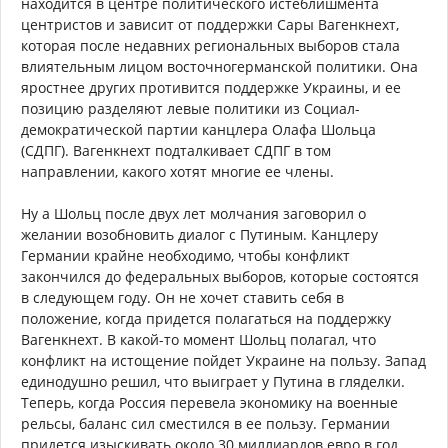
находится в центре политического истеблишмента
центристов и зависит от поддержки Сары Вагенкнехт,
которая после недавних региональных выборов стала
влиятельным лицом восточногерманской политики. Она
яростнее других противится поддержке Украины, и ее
позицию разделяют левые политики из Социал-
демократической партии канцлера Олафа Шольца
(СДПГ). Вагенкнехт подталкивает СДПГ в том
направлении, какого хотят многие ее члены.
Ну а Шольц после двух лет молчания заговорил о
желании возобновить диалог с Путиным. Канцлеру
Германии крайне необходимо, чтобы конфликт
закончился до федеральных выборов, которые состоятся
в следующем году. Он не хочет ставить себя в
положение, когда придется полагаться на поддержку
Вагенкнехт. В какой-то момент Шольц полагал, что
конфликт на истощение пойдет Украине на пользу. Запад
единодушно решил, что выиграет у Путина в гляделки.
Теперь, когда Россия перевела экономику на военные
рельсы, баланс сил сместился в ее пользу. Германии
придется изыскивать около 30 миллиардов евро в год