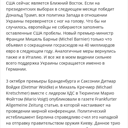
США сейчас является Ближний Восток. Если на
президентских выборах в следующем месяце победит
Дональд Трамп, вся политика Запада в отношении
Украины перевернется с ног на голову. Что бы ни
случилось, европейцы не собираются заполнять
оставленные США пробелы. Новый премьер-министр
Франции Мишель Барнье (Michel Barnier) только что
объявил о сокращении госрасходов на 40 миллиардов
евро в следующем году. Аналогичные меры вернулись
также и в Италию. И все же в моем видении сильнее
всего поддержка Украины сокращается именно в
Германии.
3 октября премьеры Бранденбурга и Саксонии Дитмар
Войдке (Dietmar Woidke) и Михаэль Кречмер (Michael
Kretschmer) вместе с лидером ХДС в Тюрингии Марио
Фойгтом (Mario Voigt) опубликовали в газете Frankfurter
Allgemeine Zeitung статью, в которой настаивают на
проведении мирной конференции. Политический
истеблишмент Берлина справедливо счел это нападкой
на отправку правительством оружия Киеву. Данное трио