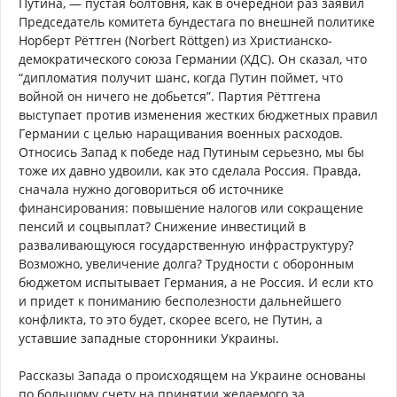
Путина, — пустая болтовня, как в очередной раз заявил
Председатель комитета бундестага по внешней политике
Норберт Рёттген (Norbert Röttgen) из Христианско-
демократического союза Германии (ХДС). Он сказал, что
“дипломатия получит шанс, когда Путин поймет, что
войной он ничего не добьется”. Партия Рёттгена
выступает против изменения жестких бюджетных правил
Германии с целью наращивания военных расходов.
Относись Запад к победе над Путиным серьезно, мы бы
тоже их давно удвоили, как это сделала Россия. Правда,
сначала нужно договориться об источнике
финансирования: повышение налогов или сокращение
пенсий и соцвыплат? Снижение инвестиций в
разваливающуюся государственную инфраструктуру?
Возможно, увеличение долга? Трудности с оборонным
бюджетом испытывает Германия, а не Россия. И если кто
и придет к пониманию бесполезности дальнейшего
конфликта, то это будет, скорее всего, не Путин, а
уставшие западные сторонники Украины.
Рассказы Запада о происходящем на Украине основаны
по большому счету на принятии желаемого за