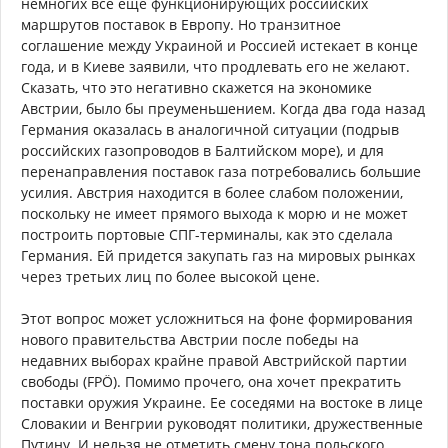
немногих все еще функционирующих российских
маршрутов поставок в Европу. Но транзитное
соглашение между Украиной и Россией истекает в конце
года, и в Киеве заявили, что продлевать его не желают.
Сказать, что это негативно скажется на экономике
Австрии, было бы преуменьшением. Когда два года назад
Германия оказалась в аналогичной ситуации (подрыв
российских газопроводов в Балтийском море), и для
перенаправления поставок газа потребовались большие
усилия. Австрия находится в более слабом положении,
поскольку не имеет прямого выхода к морю и не может
построить портовые СПГ-терминалы, как это сделала
Германия. Ей придется закупать газ на мировых рынках
через третьих лиц по более высокой цене.
Этот вопрос может усложниться на фоне формирования
нового правительства Австрии после победы на
недавних выборах крайне правой Австрийской партии
свободы (FPÖ). Помимо прочего, она хочет прекратить
поставки оружия Украине. Ее соседями на востоке в лице
Словакии и Венгрии руководят политики, дружественные
Путину. И нельзя не отметить смену тона польского