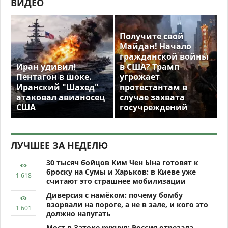
ВИДЕО
Получите свой
Майдан! Начало
гражданской войны
Иран удивил!
в США? Трамп
Пентагон в шоке.
угрожает
Иранский "Шахед"
протестантам в
атаковал авианосец
случае захвата
США
госучреждений
ЛУЧШЕЕ ЗА НЕДЕЛЮ
30 тысяч бойцов Ким Чен Ына готовят к
броску на Сумы и Харьков: в Киеве уже
считают это страшнее мобилизации
Диверсия с намёком: почему бомбу
взорвали на пороге, а не в зале, и кого это
должно напугать
Мост в Затоке рухнул: Россия отрезала