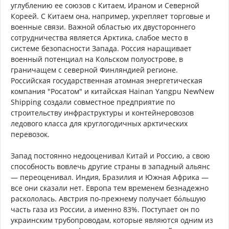
углублению ее союзов с Китаем, Ираном и Северной
Кореей. С Китаем она, например, укрепляет торговые и
военные связи. Важной областью их двустороннего
сотрудничества является Арктика, слабое место в
системе безопасности Запада. Россия наращивает
военный потенциал на Кольском полуострове, в
граничащем с северной Финляндией регионе.
Российская государственная атомная энергетическая
компания "Росатом" и китайская Hainan Yangpu NewNew
Shipping создали совместное предприятие по
строительству инфраструктуры и контейнеровозов
ледового класса для круглогодичных арктических
перевозок.
Запад постоянно недооценивал Китай и Россию, а свою
способность вовлечь другие страны в западный альянс
— переоценивал. Индия, Бразилия и Южная Африка —
все они сказали нет. Европа тем временем безнадежно
раскололась. Австрия по-прежнему получает бо́льшую
часть газа из России, а именно 83%. Поступает он по
украинским трубопроводам, которые являются одним из