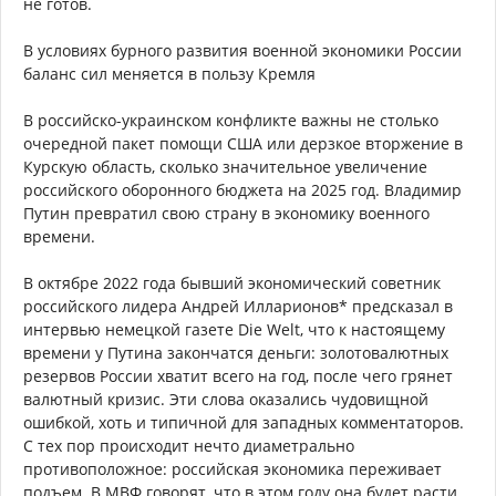
не готов.
В условиях бурного развития военной экономики России
баланс сил меняется в пользу Кремля
В российско-украинском конфликте важны не столько
очередной пакет помощи США или дерзкое вторжение в
Курскую область, сколько значительное увеличение
российского оборонного бюджета на 2025 год. Владимир
Путин превратил свою страну в экономику военного
времени.
В октябре 2022 года бывший экономический советник
российского лидера Андрей Илларионов* предсказал в
интервью немецкой газете Die Welt, что к настоящему
времени у Путина закончатся деньги: золотовалютных
резервов России хватит всего на год, после чего грянет
валютный кризис. Эти слова оказались чудовищной
ошибкой, хоть и типичной для западных комментаторов.
С тех пор происходит нечто диаметрально
противоположное: российская экономика переживает
подъем. В МВФ говорят, что в этом году она будет расти