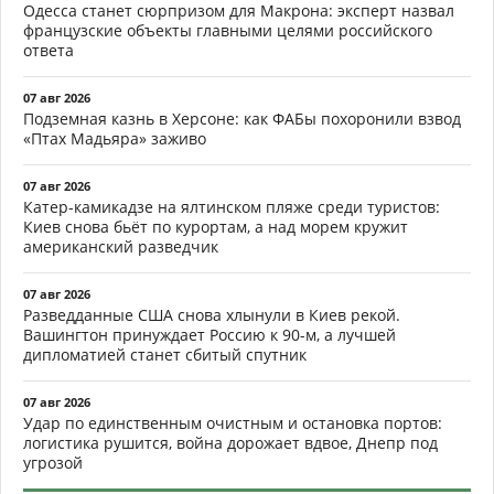
Одесса станет сюрпризом для Макрона: эксперт назвал
французские объекты главными целями российского
ответа
07 авг 2026
Подземная казнь в Херсоне: как ФАБы похоронили взвод
«Птах Мадьяра» заживо
07 авг 2026
Катер-камикадзе на ялтинском пляже среди туристов:
Киев снова бьёт по курортам, а над морем кружит
американский разведчик
07 авг 2026
Разведданные США снова хлынули в Киев рекой.
Вашингтон принуждает Россию к 90-м, а лучшей
дипломатией станет сбитый спутник
07 авг 2026
Удар по единственным очистным и остановка портов:
логистика рушится, война дорожает вдвое, Днепр под
угрозой