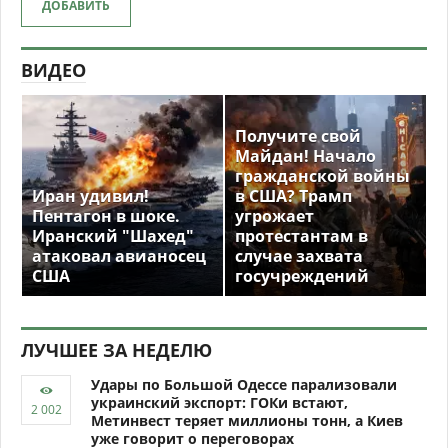
ДОБАВИТЬ
ВИДЕО
Получите свой
Майдан! Начало
гражданской войны
Иран удивил!
в США? Трамп
Пентагон в шоке.
угрожает
Иранский "Шахед"
протестантам в
атаковал авианосец
случае захвата
США
госучреждений
ЛУЧШЕЕ ЗА НЕДЕЛЮ
Удары по Большой Одессе парализовали
украинский экспорт: ГОКи встают,
Метинвест теряет миллионы тонн, а Киев
уже говорит о переговорах