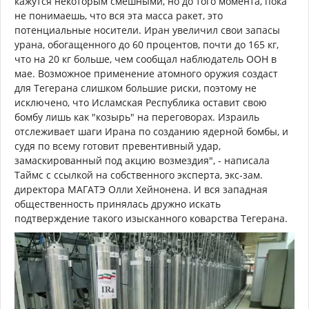
кажутся некоторым смешными, но до того момента, пока
не понимаешь, что вся эта масса ракет, это
потенциальные носители. Иран увеличил свои запасы
урана, обогащенного до 60 процентов, почти до 165 кг,
что на 20 кг больше, чем сообщал наблюдатель ООН в
мае. Возможное применение атомного оружия создаст
для Тегерана слишком большие риски, поэтому не
исключено, что Исламская Республика оставит свою
бомбу лишь как "козырь" на переговорах. Израиль
отслеживает шаги Ирана по созданию ядерной бомбы, и
судя по всему готовит превентивный удар,
замаскированный под акцию возмездия", - написала
Таймс с ссылкой на собственного эксперта, экс-зам.
директора МАГАТЭ Олли Хейнонена. И вся западная
общественность принялась дружно искать
подтверждение такого изысканного коварства Тегерана.