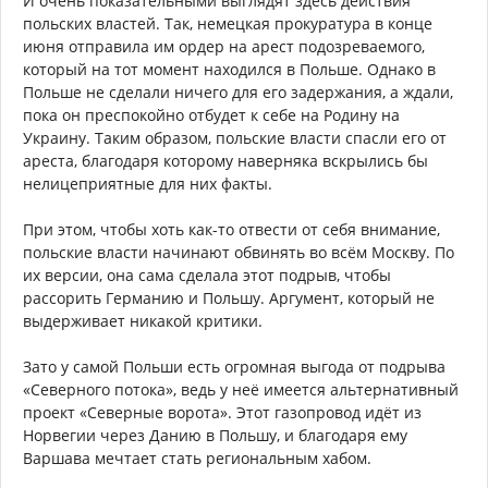
И очень показательными выглядят здесь действия
польских властей. Так, немецкая прокуратура в конце
июня отправила им ордер на арест подозреваемого,
который на тот момент находился в Польше. Однако в
Польше не сделали ничего для его задержания, а ждали,
пока он преспокойно отбудет к себе на Родину на
Украину. Таким образом, польские власти спасли его от
ареста, благодаря которому наверняка вскрылись бы
нелицеприятные для них факты.
При этом, чтобы хоть как-то отвести от себя внимание,
польские власти начинают обвинять во всём Москву. По
их версии, она сама сделала этот подрыв, чтобы
рассорить Германию и Польшу. Аргумент, который не
выдерживает никакой критики.
Зато у самой Польши есть огромная выгода от подрыва
«Северного потока», ведь у неё имеется альтернативный
проект «Северные ворота». Этот газопровод идёт из
Норвегии через Данию в Польшу, и благодаря ему
Варшава мечтает стать региональным хабом.