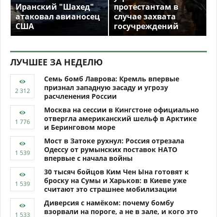
Иранский "Шахед"
протестантам в
атаковал авианосец
случае захвата
США
госучреждений
ЛУЧШЕЕ ЗА НЕДЕЛЮ
Семь бомб Лаврова: Кремль впервые
признал западную засаду и угрозу
расчленения России
Москва на сессии в Кингстоне официально
отвергла американский шельф в Арктике
и Беринговом море
Мост в Затоке рухнул: Россия отрезала
Одессу от румынских поставок НАТО
впервые с начала войны
30 тысяч бойцов Ким Чен Ына готовят к
броску на Сумы и Харьков: в Киеве уже
считают это страшнее мобилизации
Диверсия с намёком: почему бомбу
взорвали на пороге, а не в зале, и кого это