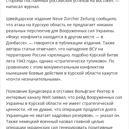
стороны постоянных российских успехов на востоке», —
написал журнал.
Швейцарское издание Neue Zürcher Zeitung сообщило,
что атака на Курскую область не предлагает никаких
реальных перспектив для Вооруженных сил Украины.
«Фокус конфликта находится в другом месте — в
Донбассе», — говорится в публикации издания. Также
авторы статьи отмечают, что нападение ВСУ на
территорию России «зрелищно, подобно Курской битве
лета 1943 года», однако «стратегически тупиково». По
сравнению с этим монументальным конфликтом
нынешние боевые действия в Курской области кажутся
«почти незначительными».
Полковник Бундесвера в отставке Вольфганг Рихтер в
интервью каналу Welt заявил, что рейд Вооруженных сил
Украины в Курской области не имеет стратегической
ценности. «Я не думаю, что операция продлится долго.
Украинцам не хватает кадровых резервов», — указал он.
Также немецкий военный назвал главной целью
операции украинских сил генерировать позитивные