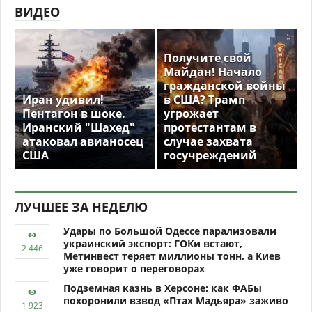
ВИДЕО
Получите свой
Майдан! Начало
гражданской войны
Иран удивил!
в США? Трамп
Пентагон в шоке.
угрожает
Иранский "Шахед"
протестантам в
атаковал авианосец
случае захвата
США
госучреждений
ЛУЧШЕЕ ЗА НЕДЕЛЮ
Удары по Большой Одессе парализовали
украинский экспорт: ГОКи встают,
Метинвест теряет миллионы тонн, а Киев
уже говорит о переговорах
Подземная казнь в Херсоне: как ФАБы
похоронили взвод «Птах Мадьяра» заживо