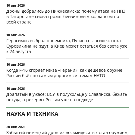
10 авг 2026
Дроны добрались до Нижнекамска: почему атака на НПЗ
в Татарстане снова грозит бензиновым коллапсом по
всей стране
10 авг 2026
Герасимов выбрал преемника, Путин согласился: пока
Суровикина не ждут, а Киев может остаться без света уже
к 24 августа
10 авг 2026
Когда F-16 сгорает из-за «Герани»: как дешёвое оружие
России бьёт по самым дорогим системам НАТО
10 авг 2026
Драпатый в ужасе: ВСУ в полукольце у Славянска, бежать
некуда, а резервы России уже на подходе
НАУКА И ТЕХНИКА
20 янв 2026
Забытый немецкий дрон из восьмидесятых стал оружием,