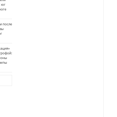
: юг
роге
и после
вы
рг
рация»
трофой:
роны
темпы