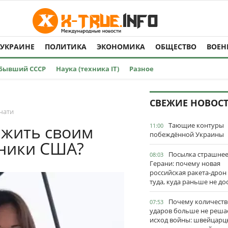
 УКРАИНЕ
ПОЛИТИКА
ЭКОНОМИКА
ОБЩЕСТВО
ВОЕН
Бывший СССР
Наука (техника IT)
Разное
СВЕЖИЕ НОВОС
чати
Тающие контуры
 жить своим
11:00
побеждённой Украины
зники США?
Посылка страшне
08:03
Герани: почему новая
российская ракета-дрон
туда, куда раньше не до
Почему количеств
07:53
ударов больше не реша
исход войны: швейцарц