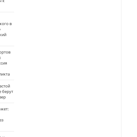
ч к
кого в
о
кий
ортов
х
ссия
ликта
застой
е берут
вер
ожет:
ез