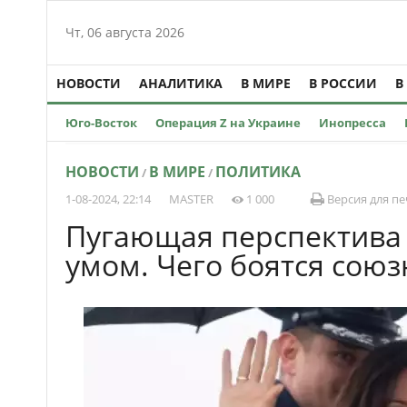
Чт, 06 августа 2026
НОВОСТИ
АНАЛИТИКА
В МИРЕ
В РОССИИ
В
Юго-Восток
Операция Z на Украине
Инопресса
НОВОСТИ
В МИРЕ
ПОЛИТИКА
/
/
1-08-2024, 22:14
MASTER
1 000
Версия для пе
Пугающая перспектива
умом. Чего боятся сою