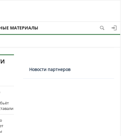
НЫЕ МАТЕРИАЛЫ
ТИ
Новости партнеров
е
 бьёт
ставали
о
ет
ы