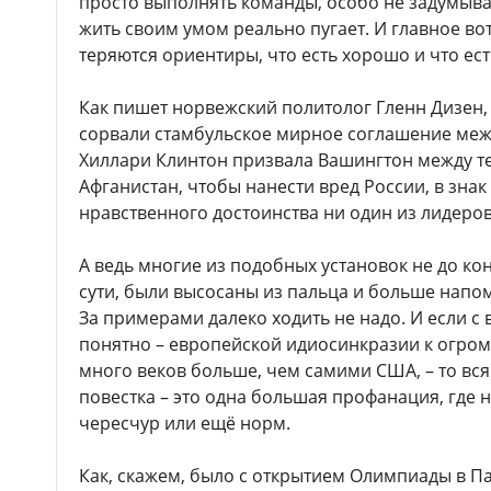
просто выполнять команды, особо не задумыва
жить своим умом реально пугает. И главное вот
теряются ориентиры, что есть хорошо и что ест
Как пишет норвежский политолог Гленн Дизен,
сорвали стамбульское мирное соглашение межд
Хиллари Клинтон призвала Вашингтон между т
Афганистан, чтобы нанести вред России, в знак
нравственного достоинства ни один из лидеров
А ведь многие из подобных установок не до ко
сути, были высосаны из пальца и больше напо
За примерами далеко ходить не надо. И если с 
понятно – европейской идиосинкразии к огром
много веков больше, чем самими США, – то в
повестка – это одна большая профанация, где 
чересчур или ещё норм.
Как, скажем, было с открытием Олимпиады в П