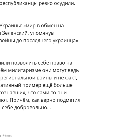
 республиканцы резко осудили.
 Украины: «мир в обмен на
л Зеленский, упомянув
«войны до последнего украинца»
шили позволить себе право на
оём милитаризме они могут ведь
 региональной войны и не факт,
егативный пример ещё больше
сознавших, что сами-то они
яют. Причём, как верно подметил
 себе добровольно...
rl+Enter