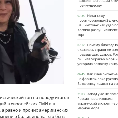
назвали настоящий клю
преимуществу
Нетаньяху
07:35
проигнорировал Зеленс
Вашингтоне: как удар п
Каспию разрушил киевс
торг
Почему блокада п
07:12
оказалась страшнее все
предыдущих ударов: Ро
лишила Украину моря и
ускорила развязку конф
Как Киев рисует «
06:45
на фронте», пока русски
Бакшеевку и давят на се
Запад уже не пом
21:03
стический тон по поводу итогов
Россия парализовала
ий в европейских СМИ и в
украинский экспорт чер
Чёрное море
, а равно и прочих американских
 мнению большинства, кто бы в