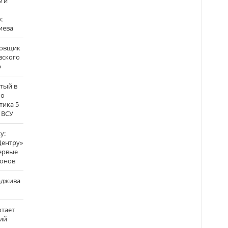
е и
с
иева
бовщик
вского
р
атый в
по
тика 5
 ВСУ
у:
Центру»
ервые
ронов
аджива
отает
ий