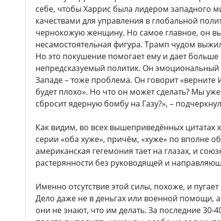
себе, чтобы Харрис была лидером западного м
качествами для управления в глобальной полит
чернокожую женщину. Но самое главное, он вы
несамостоятельная фигура. Трамп чудом выжил
Но это покушение помогает ему и дает больше 
непредсказуемый политик. Он эмоциональный 
Западе – тоже проблема. Он говорит «верните
будет плохо». Но что он может сделать? Мы уже
сбросит ядерную бомбу на Газу?», – подчеркнул
Как видим, во всех вышеприведённых цитатах 
серии «оба хуже», причём, «хуже» по вполне 
американская гегемония тает на глазах, и сою
растерянности без руководящей и направляющ
Именно отсутствие этой силы, похоже, и пугает
Дело даже не в деньгах или военной помощи, а 
они не знают, что им делать. За последние 30-