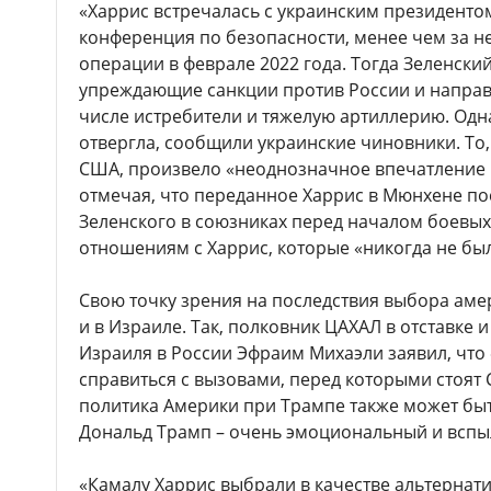
«Харрис встречалась с украинским президенто
конференция по безопасности, менее чем за н
операции в феврале 2022 года. Тогда Зеленск
упреждающие санкции против России и направ
числе истребители и тяжелую артиллерию. Од
отвергла, сообщили украинские чиновники. То,
США, произвело «неоднозначное впечатление н
отмечая, что переданное Харрис в Мюнхене по
Зеленского в союзниках перед началом боевых 
отношениям с Харрис, которые «никогда не бы
Свою точку зрения на последствия выбора аме
и в Израиле. Так, полковник ЦАХАЛ в отставке
Израиля в России Эфраим Михаэли заявил, что
справиться с вызовами, перед которыми стоят
политика Америки при Трампе также может быт
Дональд Трамп – очень эмоциональный и вспы
«Камалу Харрис выбрали в качестве альтернати