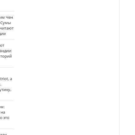
Ким Чен
а Сумы
считают
ции
ют
андии:
аторий
riot, а
.
утину,
ом:
 на
го это
жили