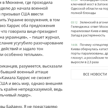
м в Мюнхене, где проходила
ключевой мост в Затоке
еделю до начала военной
Одесской области на по
полной блокады
ий призывал США ввести
ить Украине вооружения, в том
Зеленский в агони
03:12
нако Харрис оба предложения
Геленджика: ответ Моск
 что говорила вице-президент
парализовал Киев и вве
Запад в растерянность
а украинцев», – пишет журнал,
слание усугубило разочарование
Почему «спецопе
14:06
действий и задало тон
Киева обернулась катас
порты парализованы, д
ли особенно теплыми».
глохнут, а российские 
выросли в 2,3 раза
риканцев, разумеется, высказали
 и бывший военный атташе
ВСЕ НОВОСТИ
 «Камала Харрис не сможет
 США и весь мир, однако внешняя
ь крайне непредсказуемой, ведь
льчивый лидер».
вы Байдену. Я не представляю