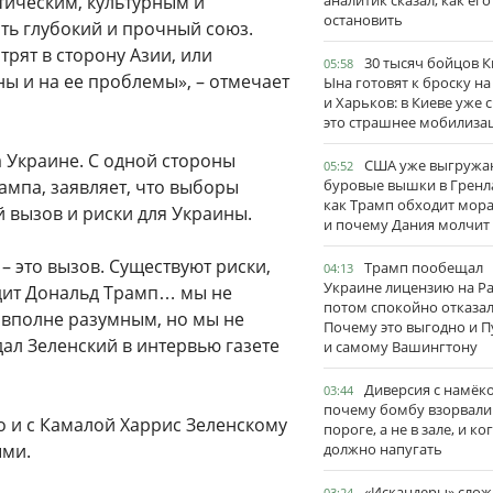
ическим, культурным и
аналитик сказал, как его
остановить
ть глубокий и прочный союз.
рят в сторону Азии, или
30 тысяч бойцов 
05:58
ы и на ее проблемы», – отмечает
Ына готовят к броску н
и Харьков: в Киеве уже 
это страшнее мобилиза
а Украине. С одной стороны
США уже выгружа
05:52
ампа, заявляет, что выборы
буровые вышки в Гренл
как Трамп обходит мор
 вызов и риски для Украины.
и почему Дания молчит
 это вызов. Существуют риски,
Трамп пообещал
04:13
Украине лицензию на Pat
дит Дональд Трамп… мы не
потом спокойно отказал
 вполне разумным, но мы не
Почему это выгодно и П
дал Зеленский в интервью газете
и самому Вашингтону
Диверсия с намёк
03:44
почему бомбу взорвали
то и с Камалой Харрис Зеленскому
пороге, а не в зале, и ко
ыми.
должно напугать
«Искандеры» сло
03:24