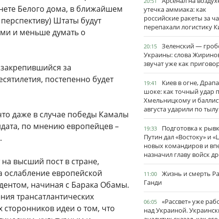
Арсенал на воздух
20:51
инете Белого дома, в ближайшем
утечка аммиака: как
российские ракеты за ча
 перспективу) Штаты будут
перепахали логистику К
ами и меньше думать о
Зеленский — гро
20:15
Украины: слова Жирино
звучат уже как пригово
, закрепившийся за
сятилетия, постепенно будет
Киев в огне, Драп
19:41
шоке: как точный удар 
Хмельницкому и баллис
августа ударили по тылу
 что даже в случае победы Камалы
идата, по мнению европейцев –
Подготовка к рывк
19:33
.
Путин дал «Востоку» и «
новых командиров и вп
назначил главу войск д
 на высший пост в стране,
на ослабление европейской
Жизнь и смерть Р
11:00
Ганди
ентом, начиная с Барака Обамы.
ния трансатлантических
«Рассвет» уже раб
06:05
 сторонников идеи о том, что
над Украиной. Украинск