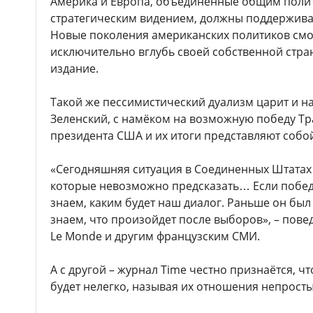
Америка и Европа, объединенные общим полит
стратегическим видением, должны поддержива
Новые поколения американских политиков смот
исключительно вглубь своей собственной стран
издание.
Такой же пессимистический дуализм царит и н
Зеленский, с намёком на возможную победу Тр
президента США и их итоги представляют собой
«Сегодняшняя ситуация в Соединенных Штатах –
которые невозможно предсказать… Если побе
знаем, каким будет наш диалог. Раньше он был
знаем, что произойдет после выборов», – пове
Le Monde и другим французским СМИ.
А с другой – журнал Time честно признаётся, ч
будет нелегко, называя их отношения непрост