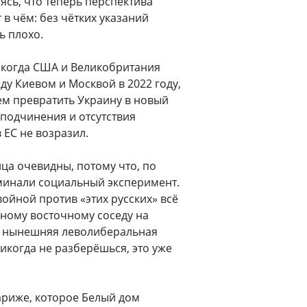
ясь, что теперь перспектива
 в чём: без чётких указаний
ь плохо.
 когда США и Великобритания
у Киевом и Москвой в 2022 году,
ем превратить Украину в новый
 подчинения и отсутствия
 ЕС не возразил.
нца очевидны, потому что, по
минали социальный эксперимент.
войной против «этих русских» всё
ному восточному соседу на
ся нынешняя леволиберальная
никогда не разберёшься, это уже
ариже, которое Белый дом