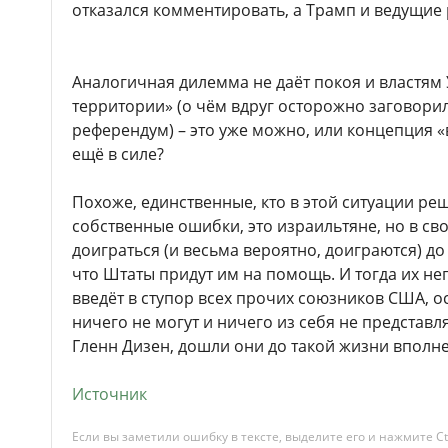
отказался комментировать, а Трамп и ведущие
Аналогичная дилемма не даёт покоя и властям
территории» (о чём вдруг осторожно заговори
референдум) – это уже можно, или концепция 
ещё в силе?
Похоже, единственные, кто в этой ситуации ре
собственные ошибки, это израильтяне, но в св
доиграться (и весьма вероятно, доиграются) до
что Штаты придут им на помощь. И тогда их н
введёт в ступор всех прочих союзников США, о
ничего не могут и ничего из себя не представл
Гленн Дизен, дошли они до такой жизни вполне
Источник
Если вы заметили ошибку в тексте, выделите его и нажмите Ct