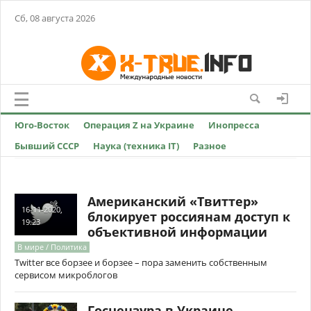
Сб, 08 августа 2026
Юго-Восток
Операция Z на Украине
Инопресса
Бывший СССР
Наука (техника IT)
Разное
Американский «Твиттер»
16-11-2020,
блокирует россиянам доступ к
19:23
объективной информации
В мире / Политика
Twitter все борзее и борзее – пора заменить собственным
сервисом микроблогов
Госцензура в Украине –