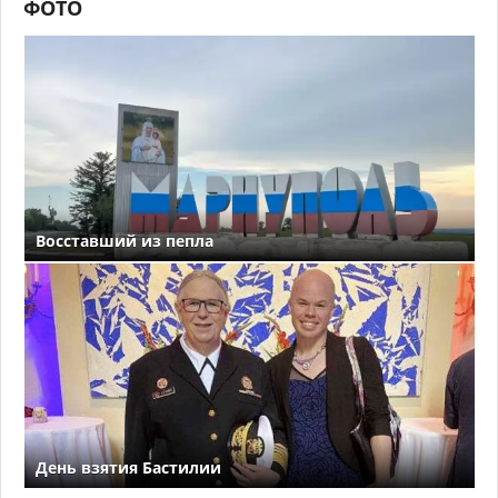
ФОТО
Восставший из пепла
День взятия Бастилии