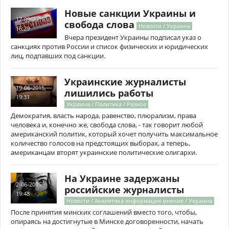
Новые санкции Украины и
17-09-2015,
свобода слова
Новости / Украина
16:29
Вчера президент Украины подписал указ о
санкциях против России и список физических и юридических
лиц, подпавших под санкции.
Украинские журналисты
19-06-2015,
лишились работы
19:31
Украина / Политика / Разное
Демократия, власть народа, равенство, плюрализм, права
человека и, конечно же, свобода слова, - так говорит любой
американский политик, который хочет получить максимальное
количество голосов на предстоящих выборах, а теперь,
американцам вторят украинские политические олигархи.
На Украине задержаны
2-06-2015,
российские журналисты
19:48
Новости / Аналитика информация мнение / Украина
После принятия минских соглашений вместо того, чтобы,
опираясь на достигнутые в Минске договоренности, начать