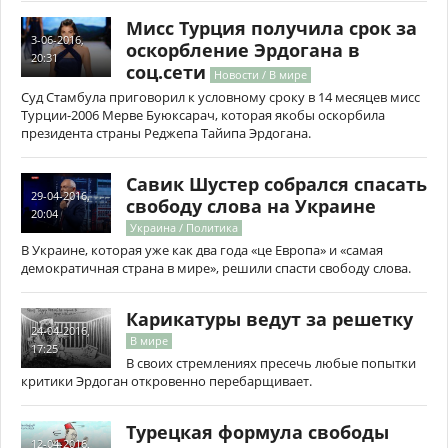
Мисс Турция получила срок за
3-06-2016,
оскорбление Эрдогана в
20:31
соц.сети
Новости / В мире
Суд Стамбула приговорил к условному сроку в 14 месяцев мисс
Турции-2006 Мерве Буюксарач, которая якобы оскорбила
президента страны Реджепа Тайипа Эрдогана.
Савик Шустер собрался спасать
29-04-2016,
свободу слова на Украине
20:04
Украина / Политика
В Украине, которая уже как два года «це Европа» и «самая
демократичная страна в мире», решили спасти свободу слова.
Карикатуры ведут за решетку
24-04-2016,
В мире
17:25
В своих стремлениях пресечь любые попытки
критики Эрдоган откровенно перебарщивает.
Турецкая формула свободы
12-04-2016,