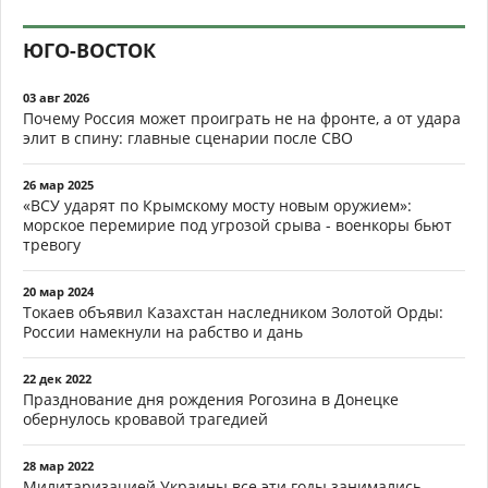
ЮГО-ВОСТОК
03 авг 2026
Почему Россия может проиграть не на фронте, а от удара
элит в спину: главные сценарии после СВО
26 мар 2025
«ВСУ ударят по Крымскому мосту новым оружием»:
морское перемирие под угрозой срыва - военкоры бьют
тревогу
20 мар 2024
Токаев объявил Казахстан наследником Золотой Орды:
России намекнули на рабство и дань
22 дек 2022
Празднование дня рождения Рогозина в Донецке
обернулось кровавой трагедией
28 мар 2022
Милитаризацией Украины все эти годы занимались