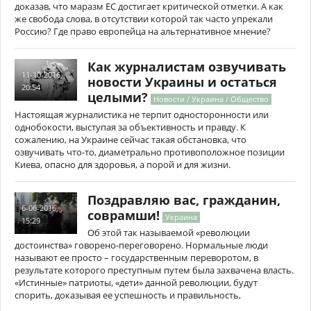
доказав, что маразм ЕС достигает критической отметки. А как
же свобода слова, в отсутствии которой так часто упрекали
Россию? Где право европейца на альтернативное мнение?
Как журналистам озвучивать
11-10-2016,
новости Украины и остаться
20:54
целыми?
Новости / Украина / Общество
Настоящая журналистика не терпит односторонности или
однобокости, выступая за объективность и правду. К
сожалению, на Украине сейчас такая обстановка, что
озвучивать что-то, диаметрально противоположное позиции
Киева, опасно для здоровья, а порой и для жизни.
Поздравляю вас, гражданин,
6-06-2016,
соврамши!
Украина
15:29
Об этой так называемой «революции
достоинства» говорено-переговорено. Нормальные люди
называют ее просто – государственным переворотом, в
результате которого преступным путем была захвачена власть.
«Истинные» патриоты, «дети» данной революции, будут
спорить, доказывая ее успешность и правильность,