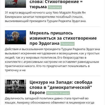
слова: Стихотворение =
13:19
тюрьма
Политика
31 марта ведущий ночного шоу Neo Magazin Royale Ян
Бемерманн зачитал телезрителям похабный стишок,
высмеивающий президента Турции Реджепа Эрдогана.
Меркель пришлось
5-04-2016,
извиняться за стихотворение
12:39
про Эрдогана
Политика
Действия и высказывания президента Турции Реджепа Эрдогана
вызывают искреннее негодование и возмущение, как у простых
людей, так и у мировых политиков. Его безрассудство в
комплекте с агрессивным настроем не оставляет равнодушным
практически никого. Кто-то предпочитает помалкивать в
тряпочку и не
Цензура на Западе: свобода
7-01-2016,
слова в "демократической"
19:09
Европе
Новости / В мире
Двуличность западной политики давно стала притчей во
языцех. Америку обоснованно обвиняют в лицемерии когда