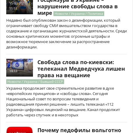
15-02-2020,
нарушение свободы слова в
11:51
мире
Новости / Украина / Политика
Недавно был опубликован закон о дезинформации, который
ограничивает свободу СМИ вмешательством государства в
содержание и организацию журналистской деятельности. Среди
основных критических моментов: огромные штрафы и
возможное тюремное заключение за распространение
дезинформации.
Свобода слова по-киевски:
26-09-2019,
телеканал Медведчука лишен
14:13
права на вещание
Новости / Украина / Бывший СССР
Украина продолжает свое стремительное развитие в духе
«европейских принципов» и «свободы слова». Сегодня
Национальный совет по вопросам телевидения и
радиовещания принял решение – лишить телеканал «112
Украина» цифровых лицензий на вещание. Канал продолжит
работать через спутник и в некоторых
Почему педофилы вольготно