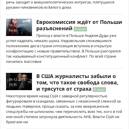
речь заходит о внешнеполитических интригах, плетущихся
руками чиновников из Белого дома
Еврокомиссия ждёт от Польши
31-12-2015,
разъяснений
В мире
14:40
Приход к власти в Польше Анджея Дуды уже
успел наделать немало шума. Недовольная сложившимся
положением дел в стране оппозиция вступила в открытую
конфронтацию с новым правительством. В Польше разгорелся
так называемый конституционный конфликт. По всей стране
начались массовые
В США журналисты забыли о
26-12-2015,
том, что такое свобода слова,
19:35
и трясутся от страха
В мире
Некоторое время назад США с завидной регулярностью
фигурировали в скандалах, связанных с незаконной слежкой за
людьми. Наверное, проще сказать, за кем американские
спецслужбы не шпионили, чем перечислить всех тех, кого в той
или иной степени затронула деятельность АНБ. Власти США не
брезгали ни