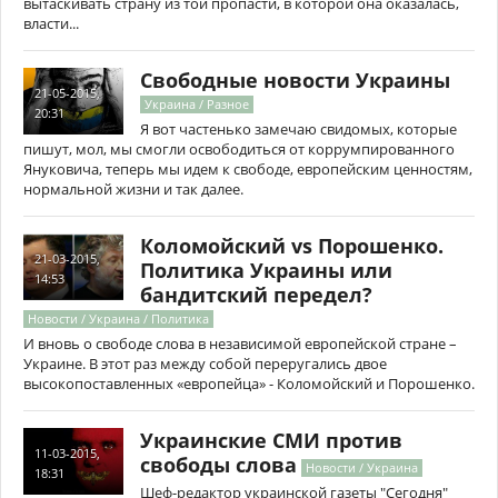
вытаскивать страну из той пропасти, в которой она оказалась,
власти...
Свободные новости Украины
21-05-2015,
Украина / Разное
20:31
Я вот частенько замечаю свидомых, которые
пишут, мол, мы смогли освободиться от коррумпированного
Януковича, теперь мы идем к свободе, европейским ценностям,
нормальной жизни и так далее.
Коломойский vs Порошенко.
21-03-2015,
Политика Украины или
14:53
бандитский передел?
Новости / Украина / Политика
И вновь о свободе слова в независимой европейской стране –
Украине. В этот раз между собой переругались двое
высокопоставленных «европейца» - Коломойский и Порошенко.
Украинские СМИ против
11-03-2015,
свободы слова
Новости / Украина
18:31
Шеф-редактор украинской газеты "Сегодня"