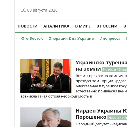
Сб, 08 августа 2026
НОВОСТИ
АНАЛИТИКА
В МИРЕ
В РОССИИ
В
Юго-Восток
Операция Z на Украине
Инопресса
Украинско-турецк
на земли
Новости / В ми
Все мы прекрасно помним, к
президентом Турции Эрдога
Алексеевича в турецкое госу
11-07-2016, 17:41
естественно привлекли вним
возникла такая острая необходимость в
Нардеп Украины 
Порошенко
Новости / 
Народный депутат «Радикал