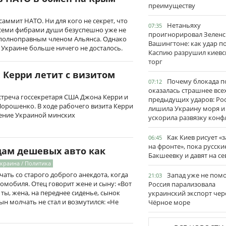
преимуществу
саммит НАТО. Ни для кого не секрет, что
Нетаньяху
07:35
семи фибрами души безуспешно уже не
проигнорировал Зеленс
ь полноправным членом Альянса. Однако
Вашингтоне: как удар п
 Украине больше ничего не досталось.
Каспию разрушил киевс
торг
 Керри летит с визитом
Почему блокада п
07:12
оказалась страшнее все
встреча госсекретаря США Джона Керри и
предыдущих ударов: Ро
орошенко. В ходе рабочего визита Керри
лишила Украину моря и
ение Украиной минских
ускорила развязку конф
Как Киев рисует «
06:45
на фронте», пока русски
цам дешевых авто как
Бакшеевку и давят на се
Украина / Политика
чать со старого доброго анекдота, когда
Запад уже не пом
21:03
омобиля. Отец говорит жене и сыну: «Вот
Россия парализовала
 ты, жена, на переднее сиденье, сынок
украинский экспорт чер
ын молчать не стал и возмутился: «Не
Чёрное море