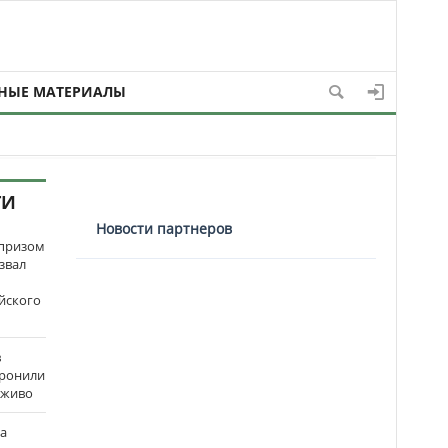
НЫЕ МАТЕРИАЛЫ
ТИ
Новости партнеров
рпризом
звал
йского
в
оронили
аживо
на