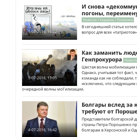
И снова «декомму
погоны, переимен
Новости / Украина / Политика
В сегодняшней статье хоте
5-07-2016, 16:22
вопрос для всех «патриотов
Как заманить люде
Генпрокурора
Новости
Шестая волна мобилизации п
Однако, учитывая тот факт,
команда как не соблюдали, т
5-07-2016, 13:05
исключено, что следующим 
очередной волны моГилизации.
Болгары вслед за
требуют от Порош
Представители болгарской д
страны Петра Порошенко п
болгарам в Херсонской и Од
4-07-2016, 16:42