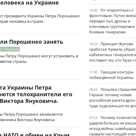
человека на Украине
От «паркетных» к
18:40
фронтовым: Путин внез
от президента Украины Петра Порошенко
передал тыл, дроны и
рав человека в стране.
ключевые группировки
боевым генералам
ли Порошенко занять
Принцип Жукова
18:23
сработал: Кремль убрал
и / Украина
кабинетных генералов 
ны Петру Порошенко могут установить в
поставил тех, кто брал 
звитие страны.
Тающие контуры
11:00
побеждённой Украины
та Украины Петра
Посылка страшне
08:03
ются телохранители его
Герани: почему новая
Виктора Януковича.
российская ракета-дрон
туда, куда раньше не до
ны Петра Порошенко занимаются
Почему количеств
07:53
твенника Виктора Януковича.
ударов больше не реша
исход войны: швейцарц
назвали настоящий клю
в НАТО в обмен на Крым