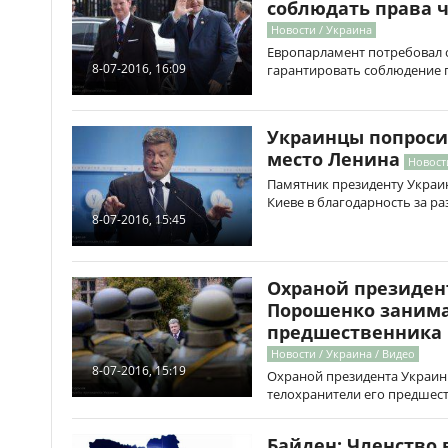
соблюдать права 
Новости / Украина
Европарламент потребовал 
8-07-2016, 16:09
гарантировать соблюдение п
Украинцы попроси
место Ленина
Новост
Памятник президенту Украи
Киеве в благодарность за ра
8-07-2016, 15:45
Охраной президен
Порошенко занима
предшественника 
Новости / Украина / Видео
8-07-2016, 15:19
Охраной президента Украи
телохранители его предшес
Байден: Членство 