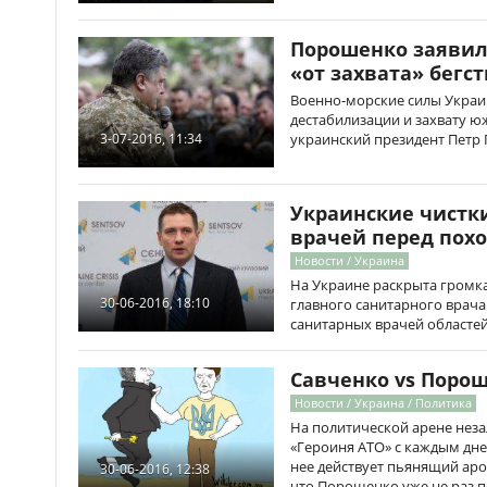
Порошенко заявил,
«от захвата» бегс
Военно-морские силы Украи
дестабилизации и захвату ю
украинский президент Петр
3-07-2016, 11:34
Украинские чистки
врачей перед похо
Новости / Украина
На Украине раскрыта громк
30-06-2016, 18:10
главного санитарного врача
санитарных врачей областей
Савченко vs Порош
Новости / Украина / Политика
На политической арене нез
«Героиня АТО» с каждым днем
нее действует пьянящий аро
30-06-2016, 12:38
что Порошенко уже не раз п