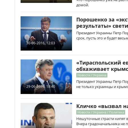
домой.
Порошенко за «эк
результаты» свети
Президент Украины Петр По
срок, пусть это и будет весь
30-06-2016, 12:03
«Тираспольский е
обхаживает крымск
Новости / Украина
Президент Украины Петр Пор
29-06-2016, 18:40
не только украинцы и крымс
Кличко «вызвал н
Новости / Украина / Политика
Нешуточные страсти кипят в
Вчера градоначальника не п