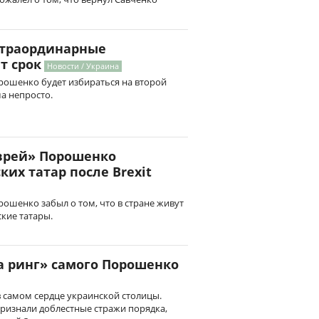
страординарные
т срок
Новости / Украина
рошенко будет избираться на второй
ма непросто.
врей» Порошенко
их татар после Brexit
ошенко забыл о том, что в стране живут
кие татары.
а ринг» самого Порошенко
 самом сердце украинской столицы.
ризнали доблестные стражи порядка,