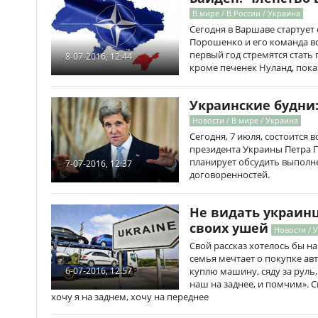
В мире / В России / Украина
Сегодня в Варшаве стартует 
Порошенко и его команда в
первый год стремятся стат
8-07-2016, 12:44
кроме печенек Нуланд, пока
Украинские будни:
Новости / В мире / Украина
Сегодня, 7 июля, состоится 
президента Украины Петра П
планирует обсудить выполн
7-07-2016, 12:37
договоренностей.
Не видать украин
своих ушей
Новости / 
Свой рассказ хотелось бы на
семья мечтает о покупке авт
куплю машину, сяду за руль,
6-07-2016, 12:57
наш на заднее, и помчим». С
хочу я на заднем, хочу на переднее