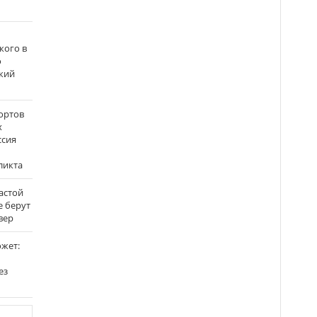
кого в
о
кий
ортов
х
ссия
ликта
застой
е берут
вер
ожет:
ез