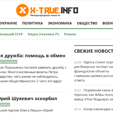
 УКРАИНЕ
ПОЛИТИКА
ЭКОНОМИКА
ОБЩЕСТВО
ВОЕН
Бывший СССР
Наука (техника IT)
Разное
СВЕЖИЕ НОВОС
ая дружба: помощь в обмен
ре / Украина
Одесса станет сю
22:29
для Макрона: эксперт на
ак Порошенко пытался завязать дружбу с
французские объекты
ном. Многочисленные визиты Петра
главными целями росси
дарство, чего ранее не наблюдалось,
ответа
ание общественности. С чего это вдруг
Подземная казнь 
22:22
Херсоне: как ФАБы пох
Юрий Шухевич оскорбил
взвод «Птах Мадьяра» з
Украина
Катер-камикадзе 
22:16
ьной партии Олега Ляшко» Юрий