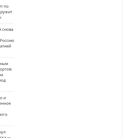
ёт по
кружит
к
 снова
 Россию
матией
нным
ортов:
на
под
о и
енное
ного
нул
рска —