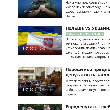
Накануне президент Украин
имела некий опыт ведения бо
удовольствием «поделится 
8-07-2016, 17:20
НАТО.
Польша VS Украина
Новости / В мире / Украина
Польско-украинские отноше
тех пор, пока великий такти
увековечить память славны
8-07-2016, 16:46
закона, благодаря которому
послужило катализатором 
Порошенко предло
депутатов на «алл
Жители Украины просят пре
депутатов. Петиция с треб
избранниками опубликована
8-07-2016, 16:41
лидера.
Евродепутаты тре