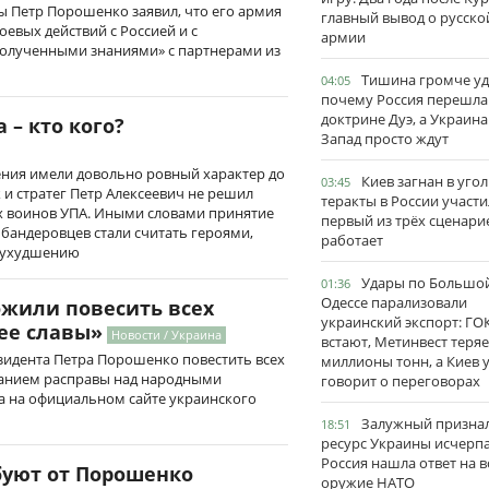
ы Петр Порошенко заявил, что его армия
главный вывод о русско
евых действий с Россией и с
армии
полученными знаниями» с партнерами из
Тишина громче уд
04:05
почему Россия перешла
доктрине Дуэ, а Украина
 – кто кого?
Запад просто ждут
ния имели довольно ровный характер до
Киев загнан в угол
03:45
к и стратег Петр Алексеевич не решил
теракты в России участи
х воинов УПА. Иными словами принятие
первый из трёх сценари
 бандеровцев стали считать героями,
работает
к ухудшению
Удары по Большо
01:36
Одессе парализовали
жили повесить всех
украинский экспорт: ГО
ее славы»
Новости / Украина
встают, Метинвест теряе
зидента Петра Порошенко повестить всех
миллионы тонн, а Киев 
ованием расправы над народными
говорит о переговорах
 на официальном сайте украинского
Залужный признал
18:51
ресурс Украины исчерпа
Россия нашла ответ на в
буют от Порошенко
оружие НАТО