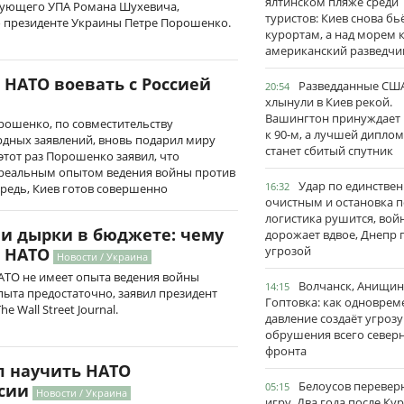
ялтинском пляже среди
дующего УПА Романа Шухевича,
туристов: Киев снова бь
о президенте Украины Петре Порошенко.
курортам, а над морем 
американский разведчи
НАТО воевать с Россией
Разведданные США
20:54
хлынули в Киев рекой.
Вашингтон принуждает
рошенко, по совместительству
к 90-м, а лучшей дипло
дных заявлений, вновь подарил миру
станет сбитый спутник
тот раз Порошенко заявил, что
 реальным опытом ведения войны против
Удар по единстве
16:32
ередь, Киев готов совершенно
очистным и остановка п
логистика рушится, вой
и дырки в бюджете: чему
дорожает вдвое, Днепр 
угрозой
 НАТО
Новости / Украина
АТО не имеет опыта ведения войны
Волчанск, Анищин
14:15
опыта предостаточно, заявил президент
Гоптовка: как одноврем
e Wall Street Journal.
давление создаёт угрозу
обрушения всего север
фронта
 научить НАТО
Белоусов перевер
05:15
ссии
Новости / Украина
игру. Два года после Ку