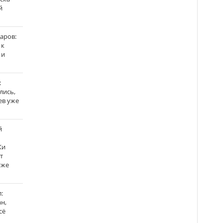
й
аров:
 к
 и
:
лись,
ев уже
й
Ки
т
уже
:
н,
сё