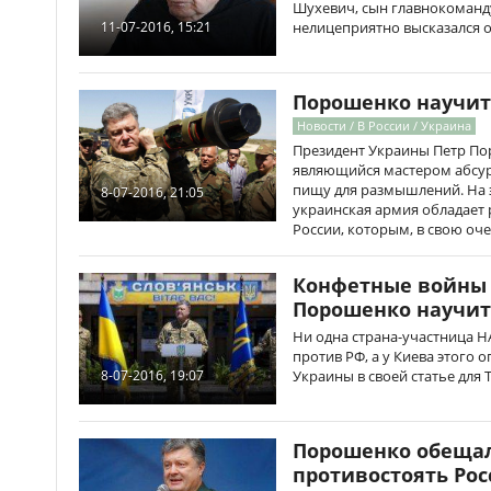
Шухевич, сын главнокоман
нелицеприятно высказался 
11-07-2016, 15:21
Порошенко научит 
Новости / В России / Украина
Президент Украины Петр По
являющийся мастером абсур
пищу для размышлений. На э
8-07-2016, 21:05
украинская армия обладает
России, которым, в свою оч
Конфетные войны 
Порошенко научит
Ни одна страна-участница Н
против РФ, а у Киева этого 
Украины в своей статье для Th
8-07-2016, 19:07
Порошенко обещал
противостоять Ро