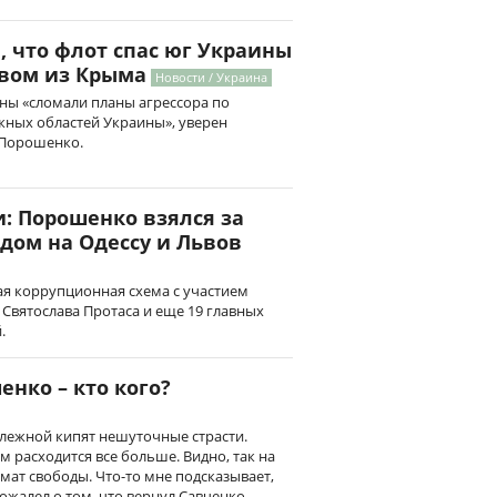
 что флот спас юг Украины
твом из Крыма
Новости / Украина
ны «сломали планы агрессора по
жных областей Украины», уверен
 Порошенко.
: Порошенко взялся за
дом на Одессу и Львов
ая коррупционная схема с участием
 Святослава Протаса и еще 19 главных
.
енко – кто кого?
алежной кипят нешуточные страсти.
 расходится все больше. Видно, так на
мат свободы. Что-то мне подсказывает,
ожалел о том, что вернул Савченко