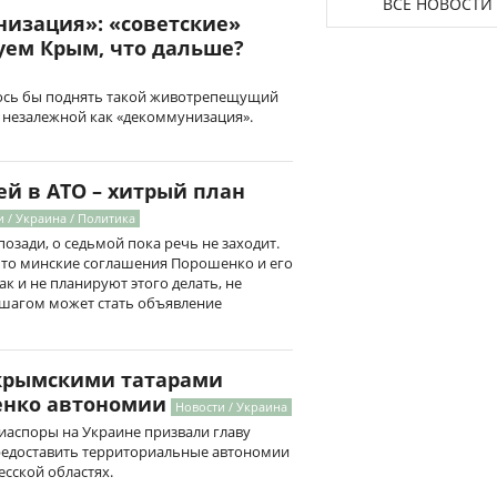
ВСЕ НОВОСТИ
низация»: «советские»
уем Крым, что дальше?
лось бы поднять такой животрепещущий
» незалежной как «декоммунизация».
й в АТО – хитрый план
 / Украина / Политика
озади, о седьмой пока речь не заходит.
 что минские соглашения Порошенко и его
ак и не планируют этого делать, не
шагом может стать объявление
 крымскими татарами
енко автономии
Новости / Украина
иаспоры на Украине призвали главу
редоставить территориальные автономии
есской областях.