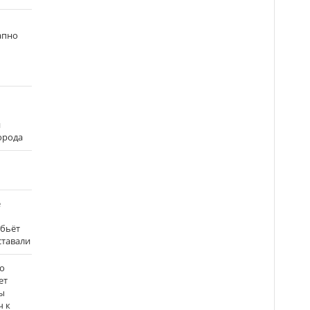
апно
и
города
е
 бьёт
ставали
о
ет
ы
ч к