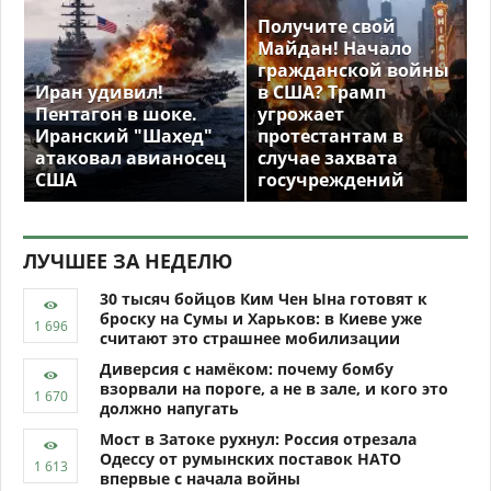
Получите свой
Майдан! Начало
гражданской войны
Иран удивил!
в США? Трамп
Пентагон в шоке.
угрожает
Иранский "Шахед"
протестантам в
атаковал авианосец
случае захвата
США
госучреждений
ЛУЧШЕЕ ЗА НЕДЕЛЮ
30 тысяч бойцов Ким Чен Ына готовят к
броску на Сумы и Харьков: в Киеве уже
считают это страшнее мобилизации
Диверсия с намёком: почему бомбу
взорвали на пороге, а не в зале, и кого это
должно напугать
Мост в Затоке рухнул: Россия отрезала
Одессу от румынских поставок НАТО
впервые с начала войны