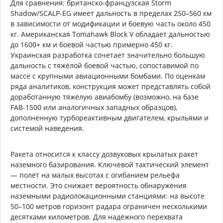
Для сравнения: британско-французская Storm
Shadow/SCALP-EG имеет дальность в пределах 250–560 км
в зависимости от модификации и боевую часть около 450
кг. Американская Tomahawk Block V обладает дальностью
до 1600+ км и боевой частью примерно 450 кг.
Украинская разработка сочетает значительно большую
дальность с тяжёлой боевой частью, сопоставимой по
массе с крупными авиационными бомбами. По оценкам
ряда аналитиков, конструкция может представлять собой
доработанную тяжёлую авиабомбу (возможно, на базе
FAB-1500 или аналогичных западных образцов),
дополненную турбореактивным двигателем, крыльями и
системой наведения.
Ракета относится к классу дозвуковых крылатых ракет
наземного базирования. Ключевой тактический элемент
— полёт на малых высотах с огибанием рельефа
местности. Это снижает вероятность обнаружения
наземными радиолокационными станциями: на высоте
50–100 метров горизонт радара ограничен несколькими
десятками километров. Для надёжного перехвата