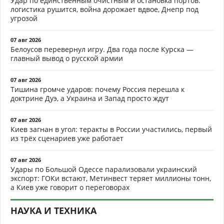
Удар по единственным очистным и остановка портов:
логистика рушится, война дорожает вдвое, Днепр под
угрозой
07 авг 2026
Белоусов перевернул игру. Два года после Курска —
главный вывод о русской армии
07 авг 2026
Тишина громче ударов: почему Россия перешла к
доктрине Дуэ, а Украина и Запад просто ждут
07 авг 2026
Киев загнан в угол: теракты в России участились, первый
из трёх сценариев уже работает
07 авг 2026
Удары по Большой Одессе парализовали украинский
экспорт: ГОКи встают, Метинвест теряет миллионы тонн,
а Киев уже говорит о переговорах
НАУКА И ТЕХНИКА