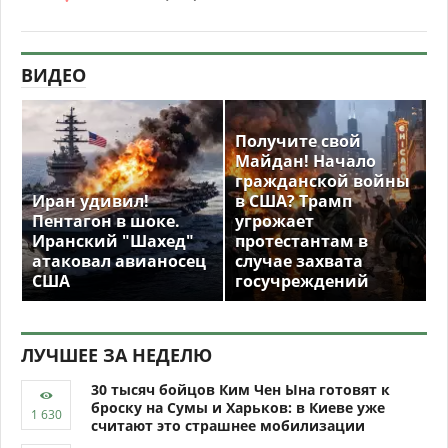
ВИДЕО
Получите свой
Майдан! Начало
гражданской войны
Иран удивил!
в США? Трамп
Пентагон в шоке.
угрожает
Иранский "Шахед"
протестантам в
атаковал авианосец
случае захвата
США
госучреждений
ЛУЧШЕЕ ЗА НЕДЕЛЮ
30 тысяч бойцов Ким Чен Ына готовят к
броску на Сумы и Харьков: в Киеве уже
считают это страшнее мобилизации