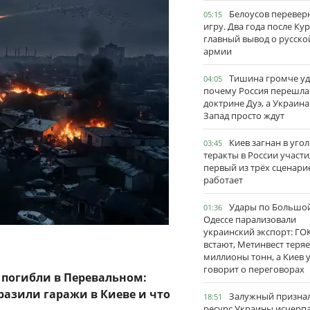
Белоусов перевер
05:15
игру. Два года после Ку
главный вывод о русско
армии
Тишина громче уд
04:05
почему Россия перешла
доктрине Дуэ, а Украина
Запад просто ждут
Киев загнан в угол
03:45
теракты в России участи
первый из трёх сценари
работает
Удары по Большо
01:36
Одессе парализовали
украинский экспорт: ГО
встают, Метинвест теряе
миллионы тонн, а Киев 
говорит о переговорах
 погибли в Перевальном:
разили гаражи в Киеве и что
Залужный признал
18:51
ресурс Украины исчерпа