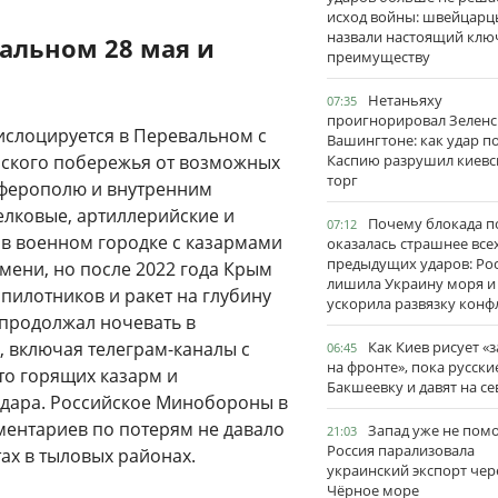
исход войны: швейцарц
назвали настоящий клю
альном 28 мая и
преимуществу
Нетаньяху
07:35
проигнорировал Зеленс
ислоцируется в Перевальном с
Вашингтоне: как удар п
мского побережья от возможных
Каспию разрушил киевс
торг
мферополю и внутренним
елковые, артиллерийские и
Почему блокада п
07:12
в военном городке с казармами
оказалась страшнее все
предыдущих ударов: Ро
мени, но после 2022 года Крым
лишила Украину моря и
пилотников и ракет на глубину
ускорила развязку конф
в продолжал ночевать в
, включая телеграм-каналы с
Как Киев рисует «
06:45
на фронте», пока русски
то горящих казарм и
Бакшеевку и давят на се
дара. Российское Минобороны в
ментариев по потерям не давало
Запад уже не пом
21:03
Россия парализовала
ах в тыловых районах.
украинский экспорт чер
Чёрное море