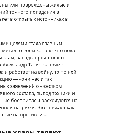
шены или повреждены жилые и
ний точного попадания в
кет в открытых источниках в
ыми целями стала главным
метил в своём канале, что пока
ъектам, заводы продолжают
ик Александр Тагиров прямо
а и работает на войну, то по ней
кцию — «они нас и так
ных заявлений о «жёстком
ичного состава, вывод техники и
чные боеприпасы расходуются на
нной нагрузки. Это снижает как
ствие на противника.
ные удары теряют