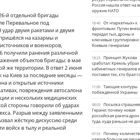
Россия нашла ответ на в
оружие НАТО
26-й отдельной бригады
ле Перевальное под
От «паркетных» к
18:40
фронтовым: Путин внез
удар двумя ракетами и двумя
передал тыл, дроны и
пришёлся на казармы и
ключевые группировки
источников и военкоров,
боевым генералам
26 получили ранения различной
Принцип Жукова
18:23
ражения объектов бригады: в мае
сработал: Кремль убрал
ой же территории. В ответ 2 июня
кабинетных генералов 
поставил тех, кто брал 
к на Киев за последние месяцы —
рона и открытые источники
Тающие контуры
11:00
ативах, повреждения автосалона
побеждённой Украины
кции и нескольких медицинских
Посылка страшне
ой стороны говорили об ударах
08:03
Герани: почему новая
кса. Разрыв между заявленными
российская ракета-дрон
звал жёсткую дискуссию среди
туда, куда раньше не до
и войск в тылу и реальной
Почему количеств
07:53
ударов больше не реша