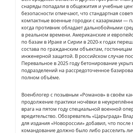
снаряды попадали в общежития и учебные цен
безопасности отмечают, что стандартная сове
компактные военные городки с казармами — пл
когда противник обладает дальнобойными сре
в реальном времени. Американские и европейс
по базам в Ираке и Сирии в 2020-х годах пере
состава по гражданским объектам, гостиницам
инженерной защитой. В российском случае пос
Перевальное в 2025 году бетонирование укрыт
подразделений на рассредоточенное базирова
полном объёме.
Военблогер с позывным «Романов» в своём кан
продолжение практики ночёвки в неукреплённы
врага на пятом году специальной военной опер
вредительство. Обозреватель «Царьграда» Вла
для издания «Новороссии» добавил, что после
командование должно было либо расселить лич