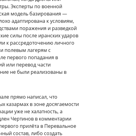
тры. Эксперты по военной
тская модель базирования —
охо адаптирована к условиям,
дствами поражения и разведкой
кие силы после иранских ударов
шли к рассредоточению личного
 и полевым лагерям с
ле первого попадания в
ий или перевод части
ние не были реализованы в
але прямо написал, что
х казармах в зоне досягаемости
ации уже не халатность, а
длен Чертинов в комментарии
 первого прилёта в Перевальное
ный состав, либо создать