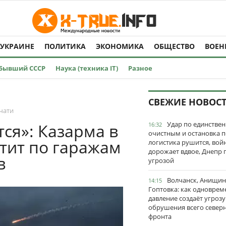
 УКРАИНЕ
ПОЛИТИКА
ЭКОНОМИКА
ОБЩЕСТВО
ВОЕН
Бывший СССР
Наука (техника IT)
Разное
СВЕЖИЕ НОВОС
чати
Удар по единстве
ся»: Казарма в
16:32
очистным и остановка п
етит по гаражам
логистика рушится, вой
дорожает вдвое, Днепр 
в
угрозой
Волчанск, Анищин
14:15
Гоптовка: как одноврем
давление создаёт угрозу
обрушения всего север
фронта