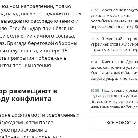
на южном направлении, прямо
Арсенал на воздух
20:51
д назад после попадания в склад
утечка аммиака: как
 выводов по рассредоточению и
российские ракеты за ча
перепахали логистику К
ло. Если бы удар пришёлся не
ри скоплении личного состава,
Зеленский — гро
20:15
раз. Бригада береговой обороны
Украины: слова Жирино
звучат уже как пригово
ы полуострова, и потеря 15
сть прикрытия побережья в
Киев в огне, Драп
19:41
пытки проникновения
шоке: как точный удар 
Хмельницкому и баллис
августа ударили по тылу
пор размещают в
Подготовка к рывк
19:33
Путин дал «Востоку» и «
оду конфликта
новых командиров и вп
назначил главу войск д
 зоне досягаемости современных
обсуждаемых тем после
ВСЕ НОВОСТИ
 уже происходили в
районах, когда дроны или