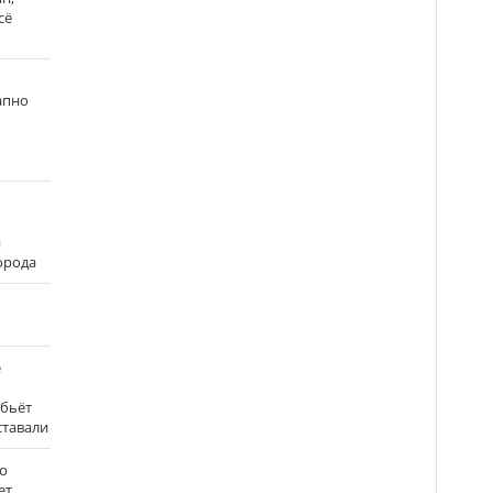
сё
апно
и
города
е
 бьёт
ставали
о
ет