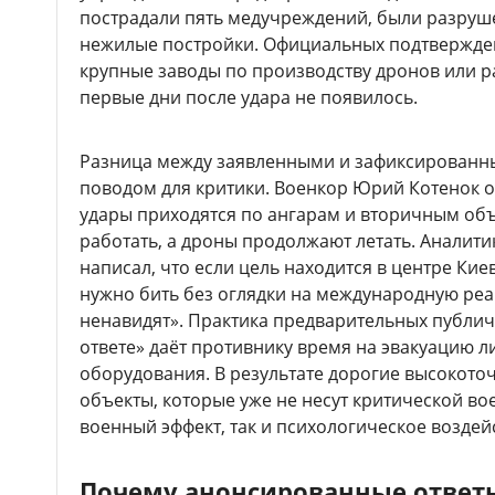
пострадали пять медучреждений, были разру
нежилые постройки. Официальных подтвержде
крупные заводы по производству дронов или ра
первые дни после удара не появилось.
Разница между заявленными и зафиксированн
поводом для критики. Военкор Юрий Котенок от
удары приходятся по ангарам и вторичным об
работать, а дроны продолжают летать. Аналит
написал, что если цель находится в центре Киев
нужно бить без оглядки на международную реа
ненавидят». Практика предварительных публич
ответе» даёт противнику время на эвакуацию л
оборудования. В результате дорогие высокото
объекты, которые уже не несут критической вое
военный эффект, так и психологическое воздей
Почему анонсированные ответ