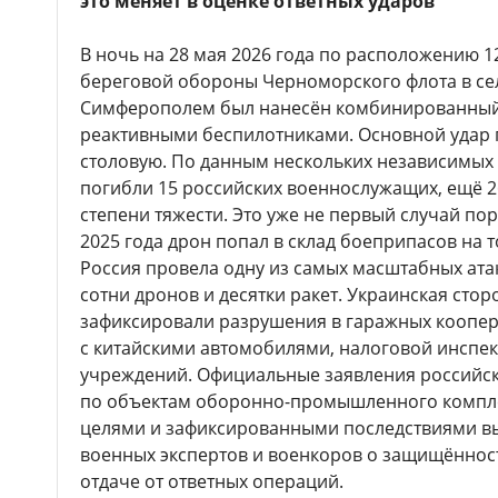
это меняет в оценке ответных ударов
В ночь на 28 мая 2026 года по расположению 1
береговой обороны Черноморского флота в се
Симферополем был нанесён комбинированный 
реактивными беспилотниками. Основной удар 
столовую. По данным нескольких независимых 
погибли 15 российских военнослужащих, ещё 
степени тяжести. Это уже не первый случай по
2025 года дрон попал в склад боеприпасов на т
Россия провела одну из самых масштабных ата
сотни дронов и десятки ракет. Украинская сто
зафиксировали разрушения в гаражных коопер
с китайскими автомобилями, налоговой инспе
учреждений. Официальные заявления российск
по объектам оборонно-промышленного компле
целями и зафиксированными последствиями вы
военных экспертов и военкоров о защищённост
отдаче от ответных операций.