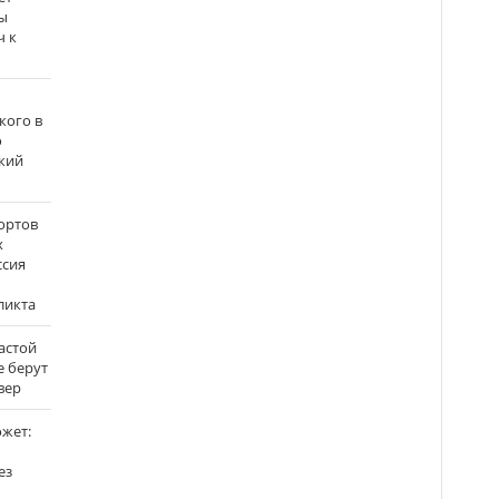
ы
ч к
кого в
о
кий
ортов
х
ссия
ликта
застой
е берут
вер
ожет:
ез