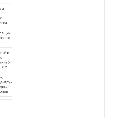
е и
с
иева
бовщик
вского
р
атый в
по
тика 5
 ВСУ
у:
Центру»
ервые
ронов