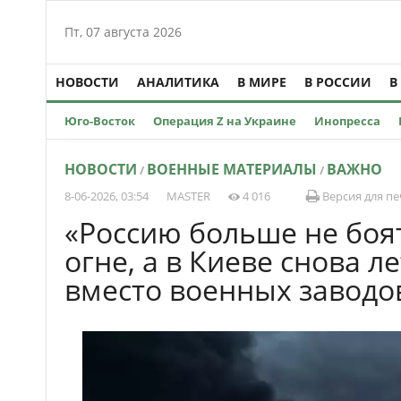
Пт, 07 августа 2026
НОВОСТИ
АНАЛИТИКА
В МИРЕ
В РОССИИ
В
Юго-Восток
Операция Z на Украине
Инопресса
НОВОСТИ
ВОЕННЫЕ МАТЕРИАЛЫ
ВАЖНО
/
/
8-06-2026, 03:54
MASTER
4 016
Версия для пе
«Россию больше не боят
огне, а в Киеве снова л
вместо военных заводо