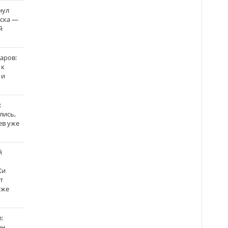
нул
рска —
й
аров:
 к
 и
:
лись,
ев уже
й
Ки
т
уже
:
н,