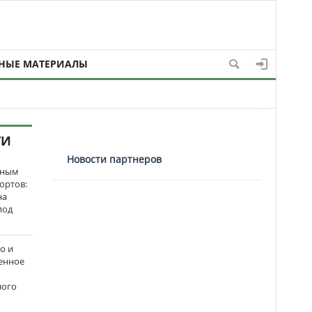
НЫЕ МАТЕРИАЛЫ
ТИ
Новости партнеров
нным
ортов:
на
под
о и
енное
ного