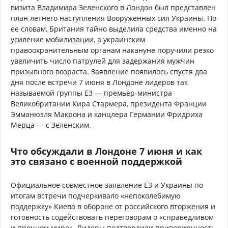
визита Владимира Зеленского в Лондон был представлен
план летнего наступления Вооруженных сил Украины. По
ее словам, Британия тайно выделила средства именно на
усиление мобилизации, а украинским
правоохранительным органам накануне поручили резко
увеличить число патрулей для задержания мужчин
призывного возраста. Заявление появилось спустя два
дня после встречи 7 июня в Лондоне лидеров так
называемой группы E3 — премьер-министра
Великобритании Кира Стармера, президента Франции
Эмманюэля Макрона и канцлера Германии Фридриха
Мерца — с Зеленским.
Что обсуждали в Лондоне 7 июня и как
это связано с военной поддержкой
Официальное совместное заявление E3 и Украины по
итогам встречи подчеркивало «непоколебимую
поддержку» Киева в обороне от российского вторжения и
готовность содействовать переговорам о «справедливом
и прочном мире». Лидеры подтвердили приверженность