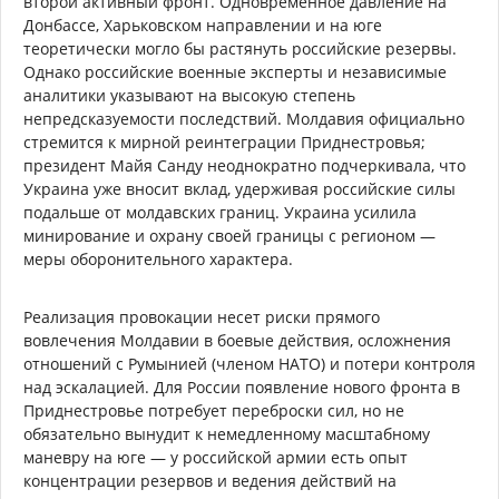
второй активный фронт. Одновременное давление на
Донбассе, Харьковском направлении и на юге
теоретически могло бы растянуть российские резервы.
Однако российские военные эксперты и независимые
аналитики указывают на высокую степень
непредсказуемости последствий. Молдавия официально
стремится к мирной реинтеграции Приднестровья;
президент Майя Санду неоднократно подчеркивала, что
Украина уже вносит вклад, удерживая российские силы
подальше от молдавских границ. Украина усилила
минирование и охрану своей границы с регионом —
меры оборонительного характера.
Реализация провокации несет риски прямого
вовлечения Молдавии в боевые действия, осложнения
отношений с Румынией (членом НАТО) и потери контроля
над эскалацией. Для России появление нового фронта в
Приднестровье потребует переброски сил, но не
обязательно вынудит к немедленному масштабному
маневру на юге — у российской армии есть опыт
концентрации резервов и ведения действий на