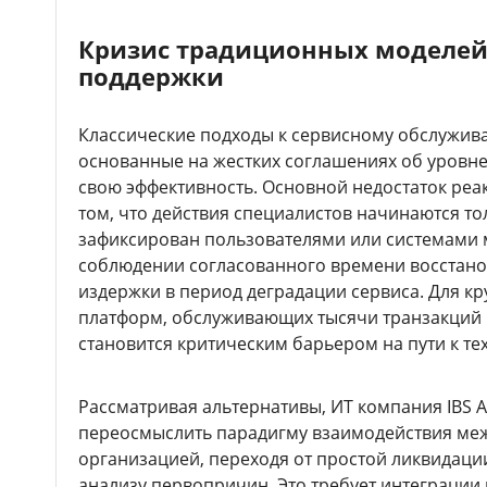
Кризис традиционных моделей
поддержки
Классические подходы к сервисному обслужи
основанные на жестких соглашениях об уровне
свою эффективность. Основной недостаток реа
том, что действия специалистов начинаются тол
зафиксирован пользователями или системами 
соблюдении согласованного времени восстано
издержки в период деградации сервиса. Для кр
платформ, обслуживающих тысячи транзакций в
становится критическим барьером на пути к те
Рассматривая альтернативы, ИТ компания IBS 
переосмыслить парадигму взаимодействия меж
организацией, переходя от простой ликвидаци
анализу первопричин. Это требует интеграции