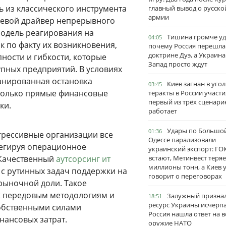
 из классического инструмента
главный вывод о русско
армии
чевой драйвер непрерывного
модель реагирования на
Тишина громче уд
04:05
к по факту их возникновения,
почему Россия перешла
доктрине Дуэ, а Украина
ности и гибкости, которые
Запад просто ждут
пных предприятий. В условиях
анированная остановка
Киев загнан в угол
03:45
 только прямые финансовые
теракты в России участи
первый из трёх сценари
ки.
работает
Удары по Большо
01:36
грессивные организации все
Одессе парализовали
легируя операционное
украинский экспорт: ГО
 Качественный
аутсорсинг ит
встают, Метинвест теряе
миллионы тонн, а Киев 
 с рутинных задач поддержки на
говорит о переговорах
рыночной доли. Такое
 к передовым методологиям и
Залужный признал
18:51
ресурс Украины исчерпа
собственными силами
Россия нашла ответ на в
нансовых затрат.
оружие НАТО