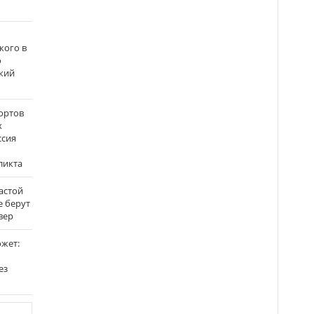
кого в
о
кий
ортов
х
ссия
ликта
застой
е берут
вер
ожет:
ез