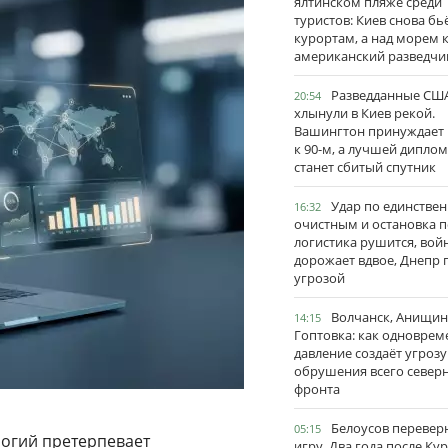
ялтинском пляже среди
туристов: Киев снова бь
курортам, а над морем 
американский разведчи
Разведданные США
20:54
хлынули в Киев рекой.
Вашингтон принуждает
к 90-м, а лучшей дипло
станет сбитый спутник
Удар по единстве
16:32
очистным и остановка п
логистика рушится, вой
дорожает вдвое, Днепр 
угрозой
Волчанск, Анищин
14:15
Гоптовка: как одноврем
давление создаёт угрозу
обрушения всего север
фронта
Белоусов перевер
05:15
огий претерпевает
игру. Два года после Ку