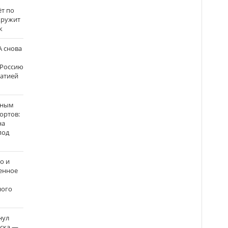
ёт по
кружит
к
 снова
 Россию
матией
нным
ортов:
на
под
о и
енное
ного
нул
рска —