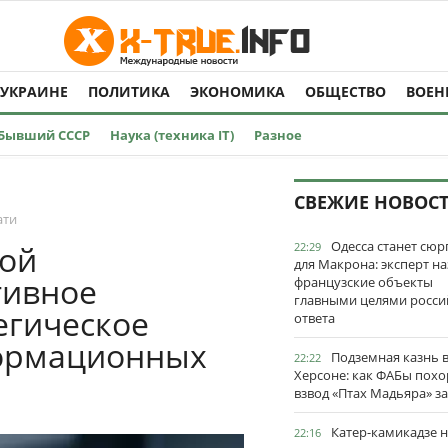
 УКРАИНЕ
ПОЛИТИКА
ЭКОНОМИКА
ОБЩЕСТВО
ВОЕН
Бывший СССР
Наука (техника IT)
Разное
СВЕЖИЕ НОВОС
ати
Одесса станет сю
ой
22:29
для Макрона: эксперт на
тивное
французские объекты
главными целями росси
егическое
ответа
формационных
Подземная казнь 
22:22
Херсоне: как ФАБы пох
взвод «Птах Мадьяра» з
Катер-камикадзе 
22:16