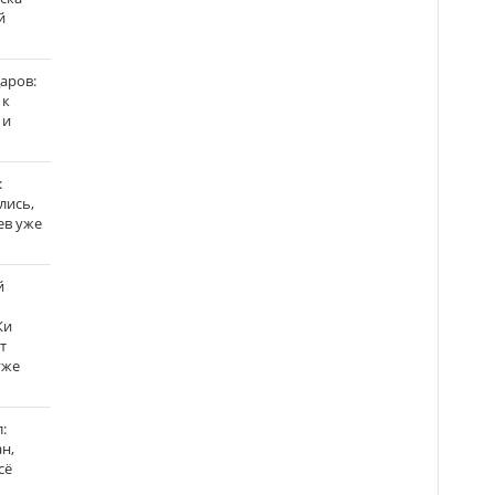
й
аров:
 к
 и
:
лись,
ев уже
й
Ки
т
уже
:
н,
сё