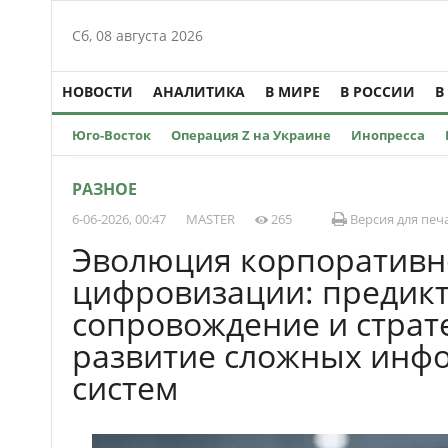
Сб, 08 августа 2026
НОВОСТИ
АНАЛИТИКА
В МИРЕ
В РОССИИ
В
Юго-Восток
Операция Z на Украине
Инопресса
РАЗНОЕ
6-06-2026, 00:47
MASTER
265
Версия для печ
Эволюция корпоративн
цифровизации: предик
сопровождение и страт
развитие сложных ин
систем