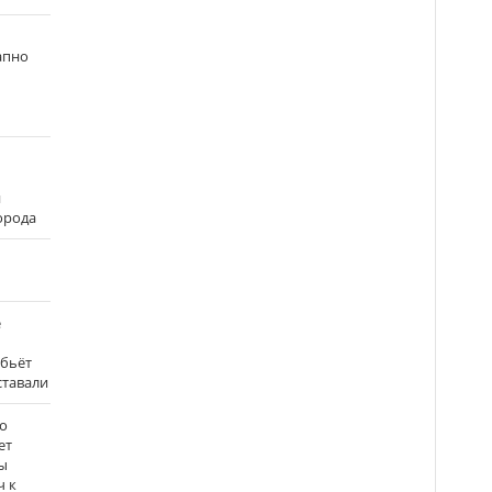
апно
и
города
е
 бьёт
ставали
о
ет
ы
ч к