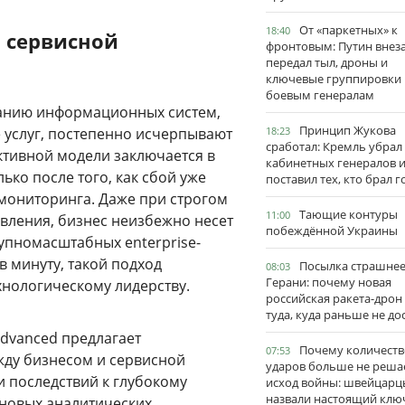
От «паркетных» к
18:40
 сервисной
фронтовым: Путин внез
передал тыл, дроны и
ключевые группировки
боевым генералам
ванию информационных систем,
Принцип Жукова
 услуг, постепенно исчерпывают
18:23
сработал: Кремль убрал
ктивной модели заключается в
кабинетных генералов 
ько после того, как сбой уже
поставил тех, кто брал 
мониторинга. Даже при строгом
Тающие контуры
11:00
вления, бизнес неизбежно несет
побеждённой Украины
упномасштабных enterprise-
 минуту, такой подход
Посылка страшне
08:03
Герани: почему новая
хнологическому лидерству.
российская ракета-дрон
туда, куда раньше не до
Advanced предлагает
Почему количеств
07:53
ду бизнесом и сервисной
ударов больше не реша
и последствий к глубокому
исход войны: швейцарц
назвали настоящий клю
 новых аналитических