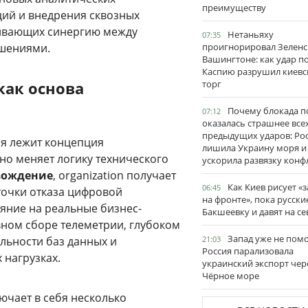
преимуществу
ций и внедрения сквозных
ивающих синергию между
Нетаньяху
07:35
шениями.
проигнорировал Зеленс
Вашингтоне: как удар п
Каспию разрушил киевс
как основа
торг
Почему блокада п
07:12
оказалась страшнее все
предыдущих ударов: Ро
ия лежит концепция
лишила Украину моря и
но меняет логику технического
ускорила развязку конф
вождение
, organization получает
Как Киев рисует «
06:45
очки отказа цифровой
на фронте», пока русски
ияние на реальные бизнес-
Бакшеевку и давят на се
вном сборе телеметрии, глубоком
Запад уже не пом
льности баз данных и
21:03
Россия парализовала
 нагрузках.
украинский экспорт чер
Чёрное море
ючает в себя несколько