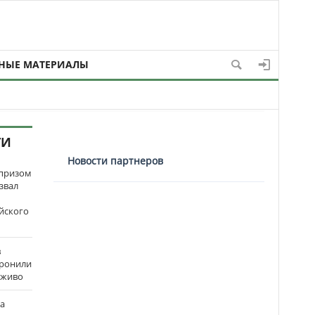
НЫЕ МАТЕРИАЛЫ
ТИ
Новости партнеров
рпризом
звал
йского
в
оронили
аживо
на