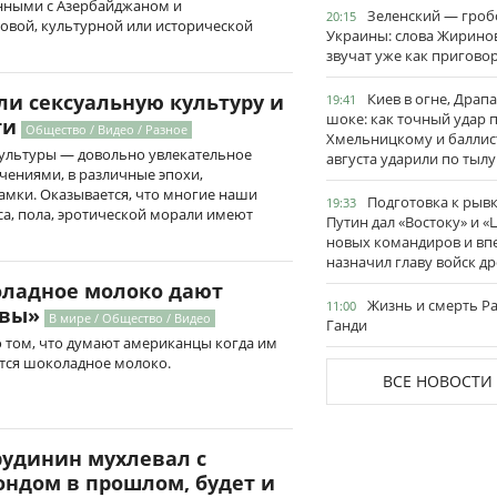
анными с Азербайджаном и
Зеленский — гро
20:15
ковой, культурной или исторической
Украины: слова Жирино
звучат уже как пригово
Киев в огне, Драп
ли сексуальную культуру и
19:41
шоке: как точный удар 
ти
Общество / Видео / Разное
Хмельницкому и баллис
культуры — довольно увлекательное
августа ударили по тылу
ючениями, в различные эпохи,
мки. Оказывается, что многие наши
Подготовка к рывк
19:33
са, пола, эротической морали имеют
Путин дал «Востоку» и «
новых командиров и вп
назначил главу войск д
ладное молоко дают
Жизнь и смерть Р
11:00
овы»
В мире / Общество / Видео
Ганди
 том, что думают американцы когда им
ется шоколадное молоко.
ВСЕ НОВОСТИ
рудинин мухлевал с
ндом в прошлом, будет и