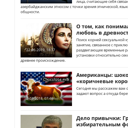
лица, считающие себя связ
азербайджанским этносом с точки зрения этнической, язы
общности.
О том, как понима
любовь в древнос
Поиск корней сексуальной 
занятие, связанное с прикл
раздвигающее временные ра
22-06-2019, 18:37
установки относительно сек
древнее происхождение.
Американцы: шоко
«коричневые кор
Сегодня мы расскажем вам о
задают вопрос а откуда бер
2-03-2018, 07:46
Дело привычки: Г
избирательным фо