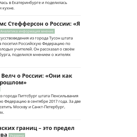
лась в Екатеринбурге и поделилась
 кухне.
с Стефферсон о России: «Я
Аналитика информация мнение
кусствоведения из города Тусон штата
да посетил Российскую Федерацию по
лодых учителей. Он рассказал о своём
бурга, поделился мнением о жителях
Велч о России: «Они как
 прошлом»
з города Питтсбург штата Пенсильвания
ю Федерацию в сентябре 2017 года. За две
сетить Москву и Санкт-Петербург,
х.
ских границ – это предел
ева
Украина