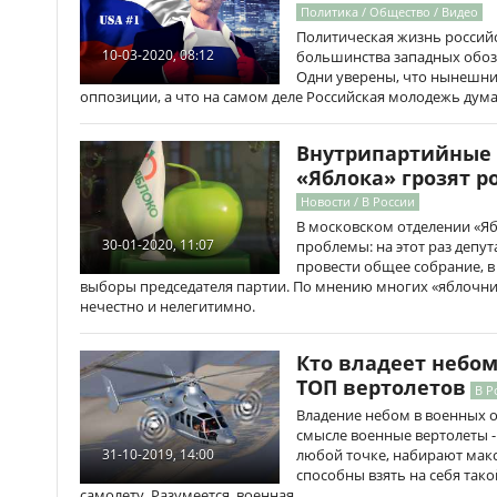
Политика / Общество / Видео
Политическая жизнь российс
10-03-2020, 08:12
большинства западных обозре
Одни уверены, что нынешние
оппозиции, а что на самом деле Российская молодежь дума
Внутрипартийные 
«Яблока» грозят р
Новости / В России
В московском отделении «Я
30-01-2020, 11:07
проблемы: на этот раз депу
провести общее собрание, в
выборы председателя партии. По мнению многих «яблочни
нечестно и нелегитимно.
Кто владеет небом
ТОП вертолетов
В Р
Владение небом в военных о
смысле военные вертолеты - 
любой точке, набирают мак
31-10-2019, 14:00
способны взять на себя тако
самолету. Разумеется, военная