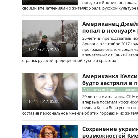
поездки в Японию она оказа
своими впечатлениями о жителях Урала, русской культуре и
Американец Джейм
попал в неонуар!»
25-летний преподаватель ис
Аризона в сентябре 2017 го
программе опытом среди мо
15-11-2017, 05:09
впечатлении от Санкт-Петер
страны, русской традиционной кухне и красотах
Американка Келси 
будто застряли в
Аналитика информация мнение
20-летняя жительница США и
10-11-2017, 05:06
впервые посетила Российску
недели Келси Велч успела по
составив персональное мнение об этих городах и их жителя
Сохранение украин
возможностей Ки