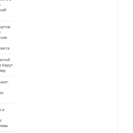
о
кий
ортов
х
ссия
ликта
застой
е берут
вер
ожет:
ез
е и
с
иева