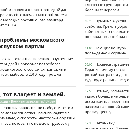
ключевые группировки
кой молодежи остается загадкой для
боевым генералам
вателей, отмечает National Interest.
 молодые россияне - это авангард
Принцип Жукова
18:23
ет о США.
сработал: Кремль убрал
кабинетных генералов 
поставил тех, кто брал 
проблемы московского
оспуском партии
Тающие контуры
11:00
побеждённой Украины
блока» постоянно назревают внутренние
тат Андрей Прокофьев потребовал
Посылка страшне
08:03
 ходе которого состоятся повторные
Герани: почему новая
ков», выборы в 2019 году прошли
российская ракета-дрон
туда, куда раньше не до
Почему количеств
07:53
, тот владеет и землей.
ударов больше не реша
исход войны: швейцарц
оссии / Военные материалы / Видео
назвали настоящий клю
перациях равносильно победе. И в этом
преимуществу
самая могущественная сила: садятся в
симальную скорость, некоторые образцы
Нетаньяху
й груз, который не под силу грузовому
07:35
проигнорировал Зеленс