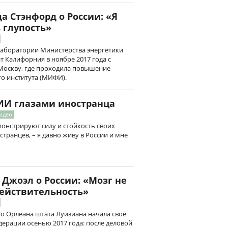
 Стэнфорд о России: «Я
 глупость»
аборатории Министерства энергетики
 Калифорния в ноябре 2017 года с
Москву, где проходила повышение
о института (МИФИ).
ИИ глазами иностранца
Видео
монстрируют силу и стойкость своих
транцев, – я давно живу в России и мне
Джоэл о России: «Мозг не
ействительность»
о Орлеана штата Луизиана начала своё
дерации осенью 2017 года: после деловой