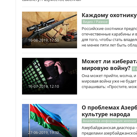
Каждому охотнику 
Видео / Разное
Российские охотники предпо
отечественные карабины и в
для того, чтобы стать влад
16-08-2019, 17:50
не менее пяти лет быть обл
Может ли киберат
мировую войну?
В 
Она может прийти, молча, и
мировая война уже не будет
спрашивать: «Простите, можн
16-07-2019, 12:10
О проблемах Азер
культуре народа
Аналитика информация мнение 
Азербайджанская диаспора
27-06-2019, 19:32
пределами азербайджанской