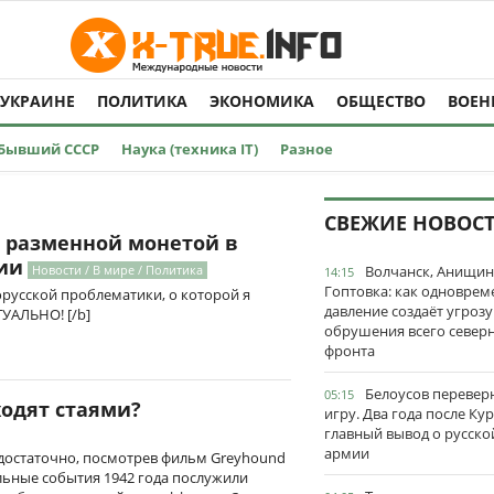
 УКРАИНЕ
ПОЛИТИКА
ЭКОНОМИКА
ОБЩЕСТВО
ВОЕН
Бывший СССР
Наука (техника IT)
Разное
СВЕЖИЕ НОВОС
а разменной монетой в
ии
Новости / В мире / Политика
Волчанск, Анищин
14:15
Гоптовка: как одноврем
орусской проблематики, о которой я
давление создаёт угрозу
УАЛЬНО! [/b]
обрушения всего север
фронта
Белоусов перевер
05:15
ходят стаями?
игру. Два года после Ку
главный вывод о русско
армии
с достаточно, посмотрев фильм Greyhound
альные события 1942 года послужили