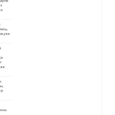
аров:
 к
 и
:
лись,
ев уже
й
Ки
т
уже
:
н,
сё
апно