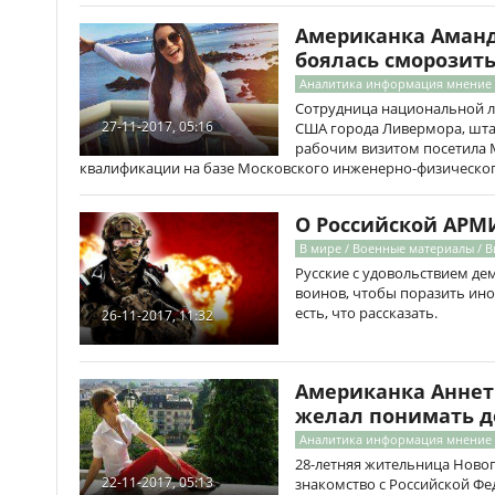
Американка Аманда
боялась сморозить
Аналитика информация мнение
Сотрудница национальной л
27-11-2017, 05:16
США города Ливермора, штат
рабочим визитом посетила 
квалификации на базе Московского инженерно-физическог
О Российской АРМ
В мире / Военные материалы / 
Русские с удовольствием де
воинов, чтобы поразить инос
есть, что рассказать.
26-11-2017, 11:32
Американка Аннет 
желал понимать д
Аналитика информация мнение
28-летняя жительница Новог
22-11-2017, 05:13
знакомство с Российской Фе