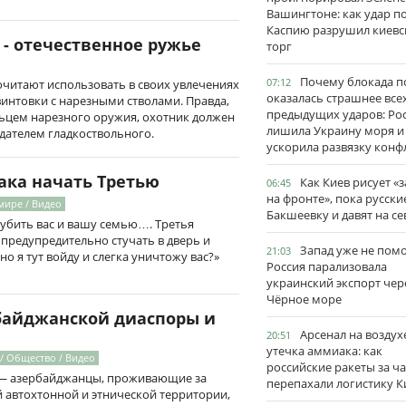
Вашингтоне: как удар п
Каспию разрушил киевс
- отечественное ружье
торг
Почему блокада п
07:12
читают использовать в своих увлечениях
оказалась страшнее все
интовки с нарезными стволами. Правда,
предыдущих ударов: Ро
ельцем нарезного оружия, охотник должен
лишила Украину моря и
адателем гладкоствольного.
ускорила развязку конф
ака начать Третью
Как Киев рисует «
06:45
на фронте», пока русски
мире / Видео
Бакшеевку и давят на се
 убить вас и вашу семью…. Третья
 предупредительно стучать в дверь и
Запад уже не пом
21:03
о я тут войду и слегка уничтожу вас?»
Россия парализовала
украинский экспорт чер
Чёрное море
байджанской диаспоры и
Арсенал на воздух
20:51
утечка аммиака: как
/ Общество / Видео
российские ракеты за ча
 — азербайджанцы, проживающие за
перепахали логистику К
 автохтонной и этнической территории,