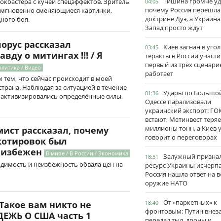
Тишина громче уд
окбастера с кучей спецэффектов. Зритель
04:05
почему Россия перешла
а мгновенно сменяющиеся картинки,
доктрине Дуэ, а Украина
ного боя.
Запад просто ждут
орус рассказал
Киев загнан в угол
03:45
у о митингах !!! / Я
теракты в России участи
первый из трёх сценари
литика / Видео
работает
 тем, что сейчас происходит в моей
страна. Наблюдая за ситуацией в течение
Удары по Большо
01:36
то активизировались определённые силы,
Одессе парализовали
украинский экспорт: ГО
встают, Метинвест теряе
миллионы тонн, а Киев 
мист рассказал, почему
говорит о переговорах
котировок был
еизбежен
В мире / В России / Экономика
Залужный признал
18:51
димость и неизбежность обвала цен на
ресурс Украины исчерпа
Россия нашла ответ на в
оружие НАТО
От «паркетных» к
18:40
 Такое вам никто не
фронтовым: Путин внез
ДЕЖЬ О США часть 1
передал тыл, дроны и