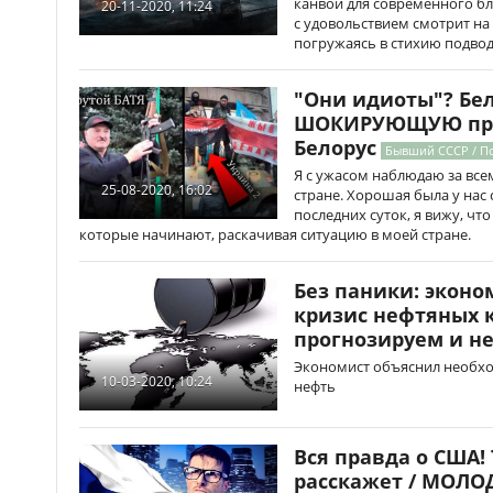
канвой для современного бл
20-11-2020, 11:24
с удовольствием смотрит н
погружаясь в стихию подвод
"Они идиоты"? Бел
ШОКИРУЮЩУЮ правд
Белорус
Бывший СССР / По
Я с ужасом наблюдаю за всем
25-08-2020, 16:02
стране. Хорошая была у нас 
последних суток, я вижу, ч
которые начинают, раскачивая ситуацию в моей стране.
Без паники: эконо
кризис нефтяных 
прогнозируем и н
Экономист объяснил необхо
10-03-2020, 10:24
нефть
Вся правда о США!
расскажет / МОЛО