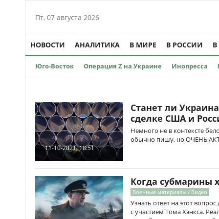
Пт, 07 августа 2026
НОВОСТИ
АНАЛИТИКА
В МИРЕ
В РОССИИ
В
Юго-Восток
Операция Z на Украине
Инопресса
Cтанет ли Украин
сделке США и Росс
Немного не в контексте бел
обычно пишу, но ОЧЕНЬ АКТ
11-10-2021, 18:51
Когда субмарины 
Военные материалы / Видео
Узнать ответ на этот вопро
с участием Тома Хэнкса. Ре