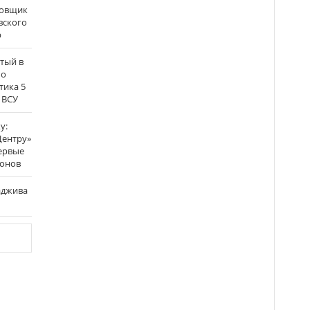
бовщик
вского
р
атый в
по
тика 5
 ВСУ
у:
Центру»
ервые
ронов
аджива