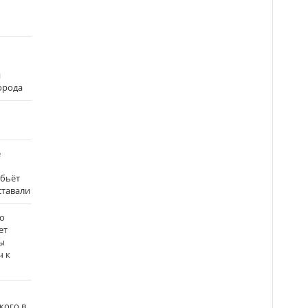
и
города
е
 бьёт
ставали
о
ет
ы
ч к
кого в