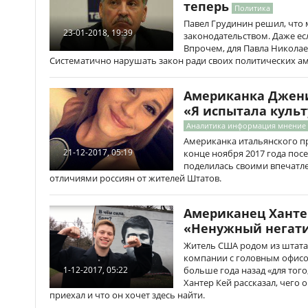
теперь
Политика
Павел Грудинин решил, что 
23-01-2018, 19:39
законодательством. Даже ес
Впрочем, для Павла Николае
Систематично нарушать закон ради своих политических а
Американка Джени
«Я испытала куль
Аналитика информация мнение
Американка итальянского 
21-12-2017, 05:19
конце ноября 2017 года пос
поделилась своими впечатле
отличиями россиян от жителей Штатов.
Американец Хантер
«Ненужный негат
Житель США родом из штата
компании с головным офисом
больше года назад «для того
1-12-2017, 05:22
Хантер Кей рассказал, чего 
приехал и что он хочет здесь найти.