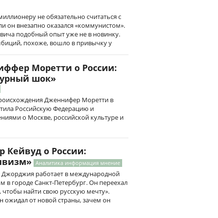
миллионеру не обязательно считаться с
ли он внезапно оказался «коммунистом».
вича подобный опыт уже не в новинку.
мбиций, похоже, вошло в привычку у
ффер Моретти о России:
турный шок»
происхождения Дженнифер Моретти в
етила Российскую Федерацию и
ниями о Москве, российской культуре и
 Кейвуд о России:
ивизм»
Аналитика информация мнение
 Джорджия работает в международной
 в городе Санкт-Петербург. Он переехал
, чтобы найти свою русскую мечту».
он ожидал от новой страны, зачем он