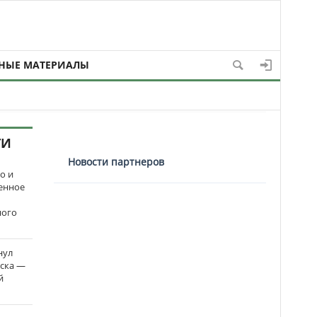
НЫЕ МАТЕРИАЛЫ
ТИ
Новости партнеров
о и
енное
ного
нул
рска —
й