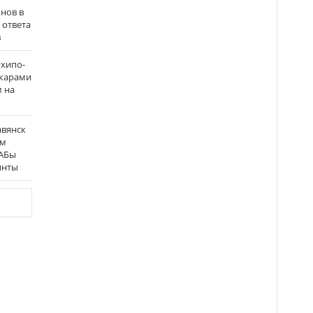
нов в
 ответа
в
рхипо-
ожарами
м на
авянск
ым
ФАБы
инты