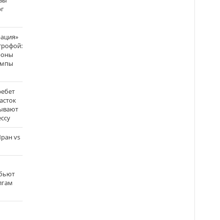
вы
рг
рация»
трофой:
роны
темпы
ребет
асток
зывают
ссу
ран vs
 бьют
олгам