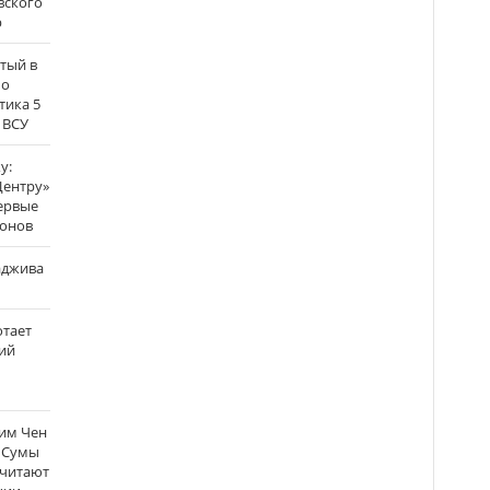
вского
р
атый в
по
тика 5
 ВСУ
у:
Центру»
ервые
ронов
аджива
отает
ий
Ким Чен
а Сумы
считают