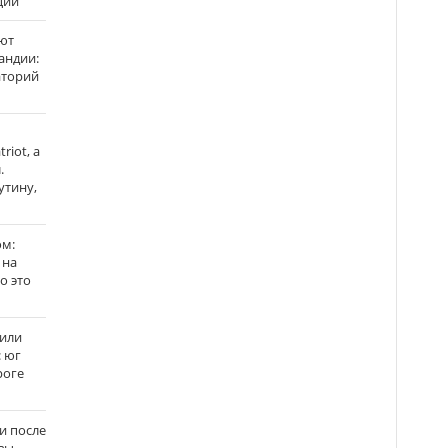
ции
ют
андии:
аторий
riot, а
.
утину,
ом:
 на
го это
жили
: юг
роге
и после