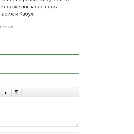
ет также внезапно стать
Париж и Кабул.
rl+Enter