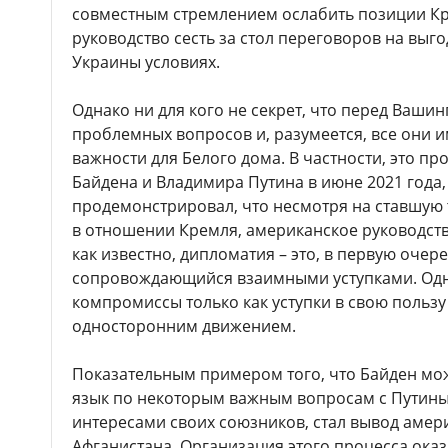
совместным стремлением ослабить позиции Кр
руководство сесть за стол переговоров на выго
Украины условиях.
Однако ни для кого не секрет, что перед Ваши
проблемных вопросов и, разумеется, все они 
важности для Белого дома. В частности, это п
Байдена и Владимира Путина в июне 2021 года
продемонстрировал, что несмотря на ставшую
в отношении Кремля, американское руководство 
как известно, дипломатия – это, в первую очер
сопровождающийся взаимными уступками. Одн
компромиссы только как уступки в свою пользу
односторонним движением.
Показательным примером того, что Байден м
язык по некоторым важным вопросам с Путиным
интересами своих союзников, стал вывод амер
Афганистана. Организация этого процесса оказ