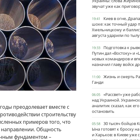
Украины: слова Жирино
звучат уже как пригово
Киев в огне, Драп
19:41
шоке: как точный удар 
Хмельницкому и баллис
августа ударили по тылу
Подготовка к рывк
19:33
Путин дал «Востоку» и «
новых командиров и вп
назначил главу войск д
Жизнь и смерть Р
11:00
Ганди
«Рассвет» уже раб
06:05
над Украиной. Украинск
аналитик сказал, как его
 годы преодолевает вместе с
остановить
ротиводействии строительству
исленных примеров того, что
30 тысяч бойцов 
05:58
м направлении. Общность
Ына готовят к броску н
и Харьков: в Киеве уже 
очным фундаментом –