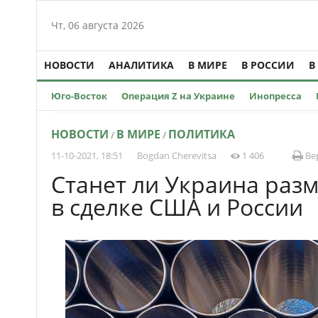
Чт, 06 августа 2026
НОВОСТИ
АНАЛИТИКА
В МИРЕ
В РОССИИ
В
Юго-Восток
Операция Z на Украине
Инопресса
НОВОСТИ
В МИРЕ
ПОЛИТИКА
/
/
11-10-2021, 18:51
Bogdan Cherevitsa
1 406
Вер
Cтанет ли Украина раз
в сделке США и России