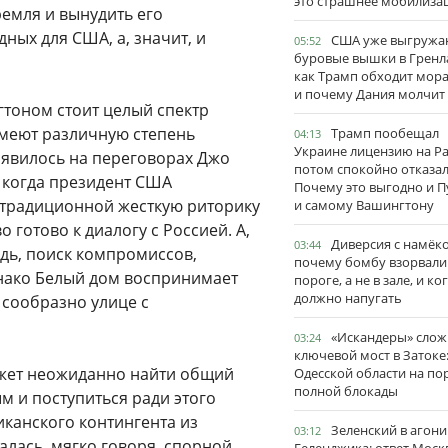
это страшнее мобилиза
емля и вынудить его
дных для США, а, значит, и
США уже выгружа
05:52
буровые вышки в Гренл
как Трамп обходит мор
и почему Дания молчит
нгтоном стоит целый спектр
имеют различную степень
Трамп пообещал
04:13
Украине лицензию на Pat
роявилось на переговорах Джо
потом спокойно отказал
, когда президент США
Почему это выгодно и П
 традиционной жесткую риторику
и самому Вашингтону
готово к диалогу с Россией. А,
Диверсия с намёк
03:44
едь, поиск компромиссов,
почему бомбу взорвали
ако Белый дом воспринимает
пороге, а не в зале, и ко
должно напугать
 сообразно улице с
«Искандеры» сло
03:24
ключевой мост в Затоке
ожет неожиданно найти общий
Одесской области на по
полной блокады
 и поступиться ради этого
иканского контингента из
Зеленский в агони
03:12
алась, мягко говоря, спорной,