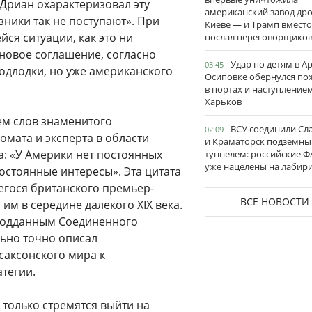
Дриан охарактеризовал эту
американский завод дро
юзники так не поступают». При
Киеве — и Трамп вместо
я ситуации, как это ни
послал переговорщико
новое соглашение, согласно
Удар по детям в А
03:45
подлодки, но уже американского
Осиповке обернулся п
в портах и наступление
Харьков
м слов знаменитого
ВСУ соединили Сл
02:09
омата и эксперта в области
и Краматорск подземн
: «У Америки нет постоянных
туннелем: российские 
уже нацелены на лабир
постоянные интересы». Эта цитата
егося британского премьер-
ВСЕ НОВОСТИ
м в середине далекого XIX века.
 подданным Соединенного
ьно точно описал
саксонского мира к
тегии.
е только стремятся выйти на