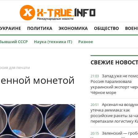
 УКРАИНЕ
ПОЛИТИКА
ЭКОНОМИКА
ОБЩЕСТВО
ВОЕН
Бывший СССР
Наука (техника IT)
Разное
СВЕЖИЕ НОВОС
сия для печати
Запад уже не пом
менной монетой
21:03
Россия парализовала
украинский экспорт чер
Чёрное море
Арсенал на воздух
20:51
утечка аммиака: как
российские ракеты за ча
перепахали логистику К
Зеленский — гро
20:15