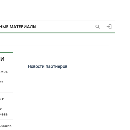
НЫЕ МАТЕРИАЛЫ
ТИ
Новости партнеров
ожет:
ез
е и
с
иева
бовщик