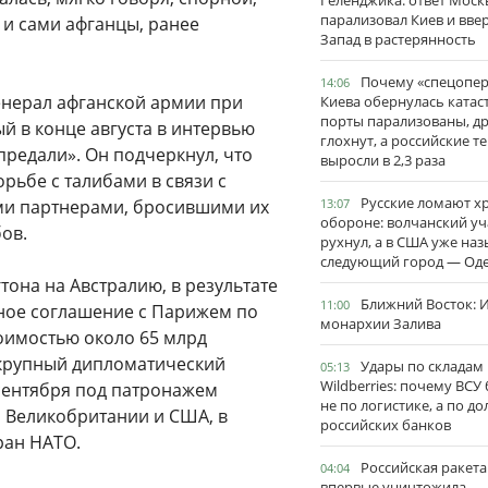
Геленджика: ответ Моск
парализовал Киев и вве
 и сами афганцы, ранее
Запад в растерянность
Почему «спецопе
14:06
енерал афганской армии при
Киева обернулась катас
порты парализованы, д
й в конце августа в интервью
глохнут, а российские 
предали». Он подчеркнул, что
выросли в 2,3 раза
рьбе с талибами в связи с
Русские ломают х
и партнерами, бросившими их
13:07
обороне: волчанский уч
ов.
рухнул, а в США уже на
следующий город — Оде
она на Австралию, в результате
Ближний Восток: И
11:00
ное соглашение с Парижем по
монархии Залива
оимостью около 65 млрд
 крупный дипломатический
Удары по складам
05:13
Wildberries: почему ВСУ
 сентября под патронажем
не по логистике, а по д
 Великобритании и США, в
российских банков
ран НАТО.
Российская ракета
04:04
впервые уничтожила