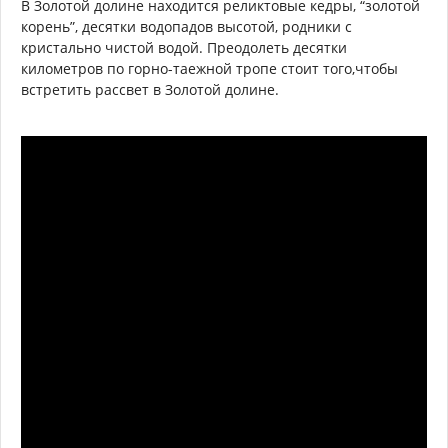
В Золотой долине находится реликтовые кедры, “золотой
корень”, десятки водопадов высотой, родники с
кристально чистой водой. Преодолеть десятки
километров по горно-таежной тропе стоит того,чтобы
встретить рассвет в Золотой долине.