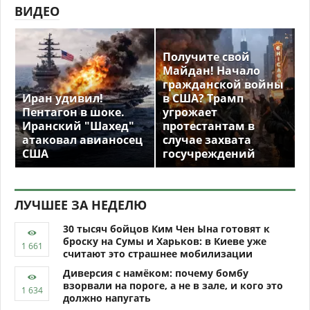
ВИДЕО
Получите свой
Майдан! Начало
гражданской войны
Иран удивил!
в США? Трамп
Пентагон в шоке.
угрожает
Иранский "Шахед"
протестантам в
атаковал авианосец
случае захвата
США
госучреждений
ЛУЧШЕЕ ЗА НЕДЕЛЮ
30 тысяч бойцов Ким Чен Ына готовят к
броску на Сумы и Харьков: в Киеве уже
считают это страшнее мобилизации
Диверсия с намёком: почему бомбу
взорвали на пороге, а не в зале, и кого это
должно напугать