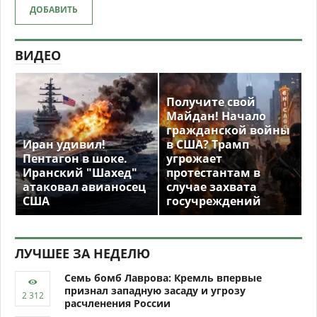
ДОБАВИТЬ
ВИДЕО
Получите свой
Майдан! Начало
гражданской войны
Иран удивил!
в США? Трамп
Пентагон в шоке.
угрожает
Иранский "Шахед"
протестантам в
атаковал авианосец
случае захвата
США
госучреждений
ЛУЧШЕЕ ЗА НЕДЕЛЮ
Семь бомб Лаврова: Кремль впервые
признал западную засаду и угрозу
расчленения России