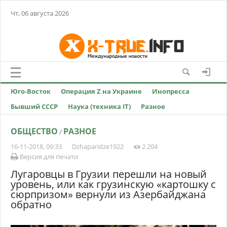
Чт, 06 августа 2026
Юго-Восток
Операция Z на Украине
Инопресса
Бывший СССР
Наука (техника IT)
Разное
ОБЩЕСТВО
РАЗНОЕ
/
16-11-2018, 09:33
Dzhaparidze1922
2 204
Версия для печати
Лугаровцы в Грузии перешли на новый
уровень, или как грузинскую «картошку с
сюрпризом» вернули из Азербайджана
обратно