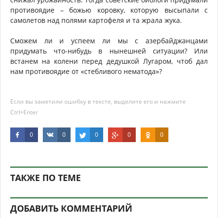
противоядие – божью коровку, которую высыпали с
самолетов над полями картофеля и та жрала жука.
Сможем ли и успеем ли мы с азербайджанцами
придумать что-нибудь в нынешней ситуации? Или
встанем на колени перед дедушкой Лугаром, чтоб дал
нам противоядие от «стебливого нематода»?
Если вы заметили ошибку в тексте, выделите его и нажмите
Ctrl+Enter
0
0
0
0
0
ТАКЖЕ ПО ТЕМЕ
ДОБАВИТЬ КОММЕНТАРИЙ