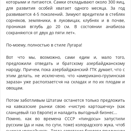
которыми и питаются. Самки откладывают около 300 яиц,
для развития особей хватает одного месяца. За год
развивается 4-5 поколений. Зимуют вредители в стеблях
сорняков, земляники, в луковицах, клубнях и в почве,
проникая вглубь до 20 см. В состоянии анабиоза
сохраняются от двух до пяти лет».
По-моему, полностью в стиле Лугара!
Вот что мы, возможно, сами едим и, мало того,
предложили отведать и братскому азербайджанскому
народу. Причем, пока азербайджанский ГТК думает, что с
этим делать, не исключено, что «американо-грузинская
зараза» уже расползаетсчя на складах и по их плодам и
овощам.
Потом заботливым Штатам останется только предложить
на кавказские рынки свою «чистую картошечку» (как
сланцевый газ Европе) и наладить выгодный бизнес...
Помню, как во времена СССР «пиндосы» запустили
русским (да и нам, по сути, тоже) колорадского жука, чтоб
снижал урожайность. Тогда советские биологи придумали