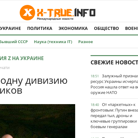
 УКРАИНЕ
ПОЛИТИКА
ЭКОНОМИКА
ОБЩЕСТВО
ВОЕН
Бывший СССР
Наука (техника IT)
Разное
ИЯ Z НА УКРАИНЕ
СВЕЖИЕ НОВОС
ечати
Залужный признал
 одну дивизию
18:51
ресурс Украины исчерпа
ников
Россия нашла ответ на в
оружие НАТО
От «паркетных» к
18:40
фронтовым: Путин внез
передал тыл, дроны и
ключевые группировки
боевым генералам