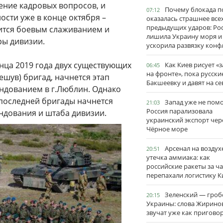
ение кадровых вопросов, и
Почему блокада п
07:12
сти уже в конце октября –
оказалась страшнее все
предыдущих ударов: Ро
шится боевым слаживанием и
лишила Украину моря и
ры дивизии.
ускорила развязку конф
онца 2019 года двух существующих
Как Киев рисует «
06:45
на фронте», пока русски
ешув) бригад, начнется этап
Бакшеевку и давят на се
ндованием в г.Люблин. Однако
последней бригады начнется
Запад уже не пом
21:03
Россия парализовала
дования и штаба дивизии.
украинский экспорт чер
Чёрное море
Арсенал на воздух
20:51
утечка аммиака: как
российские ракеты за ча
перепахали логистику К
Зеленский — гро
20:15
Украины: слова Жирино
звучат уже как пригово