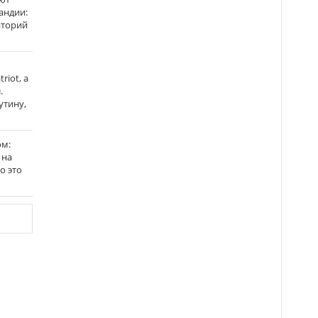
андии:
аторий
riot, а
.
утину,
ом:
 на
го это