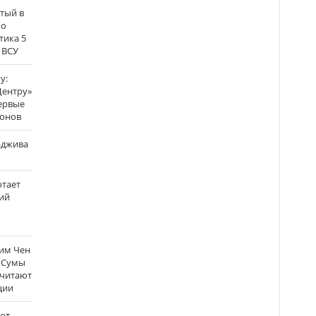
атый в
по
тика 5
 ВСУ
у:
Центру»
ервые
ронов
аджива
отает
ий
Ким Чен
а Сумы
считают
ции
ют