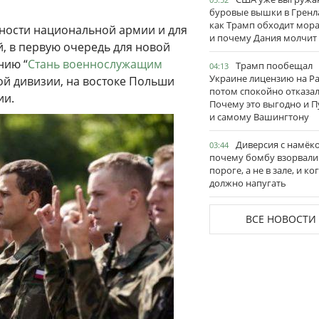
буровые вышки в Гренл
как Трамп обходит мор
нности национальной армии и для
и почему Дания молчит
й, в первую очередь для новой
нию “
Стань военнослужащим
Трамп пообещал
04:13
Украине лицензию на Pat
ой дивизии, на востоке Польши
потом спокойно отказал
ии.
Почему это выгодно и П
и самому Вашингтону
Диверсия с намёк
03:44
почему бомбу взорвали
пороге, а не в зале, и ко
должно напугать
ВСЕ НОВОСТИ