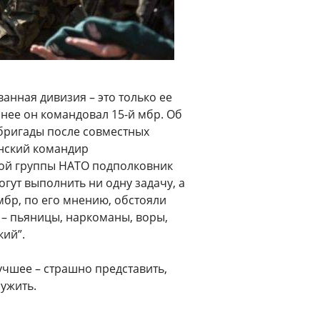
анная дивизия – это только ее
анее он командовал 15-й мбр. Об
бригады после совместных
анский командир
ой группы НАТО подполковник
огут выполнить ни одну задачу, а
мбр, по его мнению, обстояли
 – пьяницы, наркоманы, воры,
кий”.
лучшее – страшно представить,
лужить.