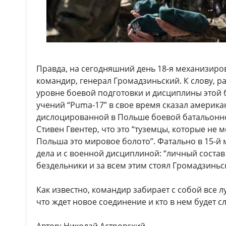
Правда, на сегодняшний день 18-я механизиров
командир, генерал Громадзиньский. К слову, р
уровне боевой подготовки и дисциплины этой 
учений “Pumа-17” в свое время сказал америк
дислоцированной в Польше боевой батальонн
Стивен Гвентер, что это “туземцы, которые не м
Польша это мировое болото”. Фатально в 15-й 
дела и с военной дисциплиной: “личный состав
бездельники и за всем этим стоял Громадзиньс
Как известно, командир забирает с собой все 
что ждет новое соединение и кто в нем будет с