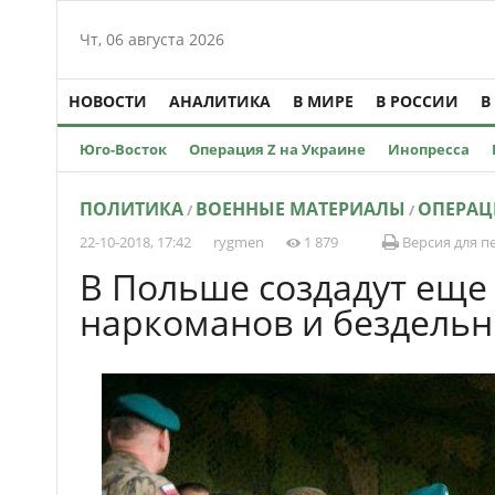
Чт, 06 августа 2026
НОВОСТИ
АНАЛИТИКА
В МИРЕ
В РОССИИ
В
Юго-Восток
Операция Z на Украине
Инопресса
ПОЛИТИКА
ВОЕННЫЕ МАТЕРИАЛЫ
ОПЕРАЦ
/
/
22-10-2018, 17:42
rygmen
1 879
Версия для п
В Польше создадут еще
наркоманов и бездель