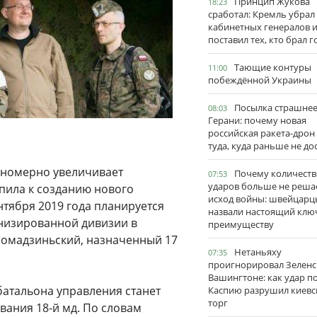
Принцип Жукова
18:23
сработал: Кремль убрал
кабинетных генералов 
поставил тех, кто брал 
Тающие контуры
11:00
побеждённой Украины
Посылка страшне
08:03
Герани: почему новая
российская ракета-дрон
туда, куда раньше не до
аномерно увеличивает
Почему количеств
07:53
ударов больше не реша
упила к созданию нового
исход войны: швейцарц
нтября 2019 года планируется
назвали настоящий клю
низированной дивизии в
преимуществу
ромадзиньский, назначенный 17
Нетаньяху
07:35
проигнорировал Зеленс
Вашингтоне: как удар п
батальона управления станет
Каспию разрушил киевс
торг
ания 18-й мд. По словам