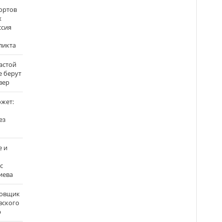
ортов
х
ссия
ликта
застой
е берут
вер
ожет:
ез
е и
с
иева
бовщик
вского
р