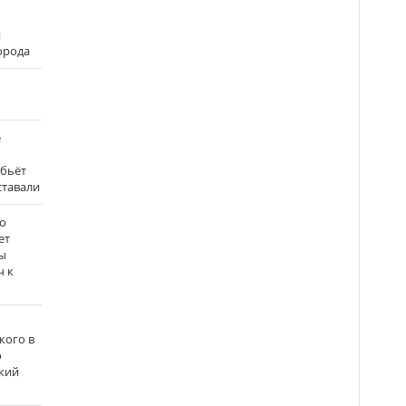
и
города
е
 бьёт
ставали
о
ет
ы
ч к
кого в
о
кий