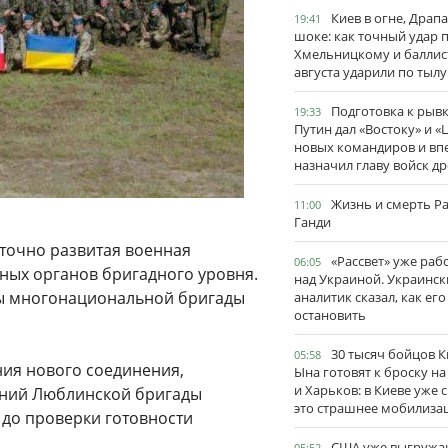
Киев в огне, Драп
19:41
шоке: как точный удар 
Хмельницкому и баллис
августа ударили по тылу
Подготовка к рывк
19:33
Путин дал «Востоку» и «
новых командиров и вп
назначил главу войск д
Жизнь и смерть Р
11:00
Ганди
аточно развитая военная
«Рассвет» уже раб
06:05
ных органов бригадного уровня.
над Украиной. Украинск
бы многонациональной бригады
аналитик сказал, как его
остановить
30 тысяч бойцов 
05:58
ния нового соединения,
Ына готовят к броску н
и Харьков: в Киеве уже 
ений Люблинской бригады
это страшнее мобилиза
 до проверки готовности
США уже выгружа
05:52