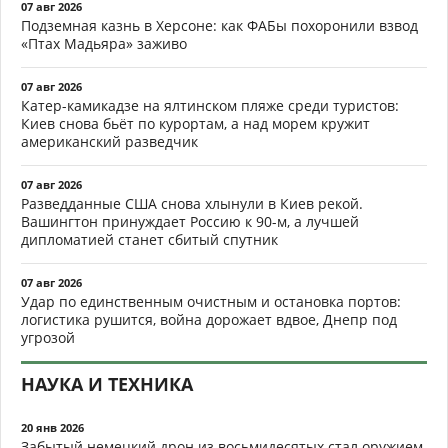
07 авг 2026
Подземная казнь в Херсоне: как ФАБы похоронили взвод
«Птах Мадьяра» заживо
07 авг 2026
Катер-камикадзе на ялтинском пляже среди туристов:
Киев снова бьёт по курортам, а над морем кружит
американский разведчик
07 авг 2026
Разведданные США снова хлынули в Киев рекой.
Вашингтон принуждает Россию к 90-м, а лучшей
дипломатией станет сбитый спутник
07 авг 2026
Удар по единственным очистным и остановка портов:
логистика рушится, война дорожает вдвое, Днепр под
угрозой
НАУКА И ТЕХНИКА
20 янв 2026
Забытый немецкий дрон из восьмидесятых стал оружием,