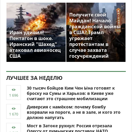
Получите свой
Майдан! Начало
гражданской войны
Иран удивил!
в США? Трамп
Пентагон в шоке.
угрожает
Иранский "Шахед"
протестантам в
атаковал авианосец
случае захвата
США
госучреждений
ЛУЧШЕЕ ЗА НЕДЕЛЮ
30 тысяч бойцов Ким Чен Ына готовят к
броску на Сумы и Харьков: в Киеве уже
считают это страшнее мобилизации
Диверсия с намёком: почему бомбу
взорвали на пороге, а не в зале, и кого это
должно напугать
Мост в Затоке рухнул: Россия отрезала
Одессу от румынских поставок НАТО