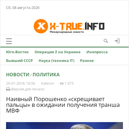
Сб, 08 августа 2026
Юго-Восток
Операция Z на Украине
Инопресса
Бывший СССР
Наука (техника IT)
Разное
НОВОСТИ
ПОЛИТИКА
/
26-01-2018, 16:56
Valeron
1 973
Версия для печати
Наивный Порошенко «скрещивает
пальцы» в ожидании получения транша
МВФ