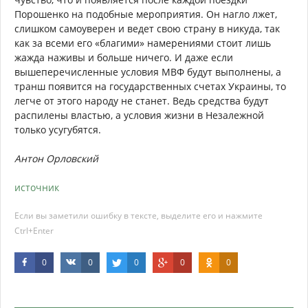
Порошенко на подобные мероприятия. Он нагло лжет,
слишком самоуверен и ведет свою страну в никуда, так
как за всеми его «благими» намерениями стоит лишь
жажда наживы и больше ничего. И даже если
вышеперечисленные условия МВФ будут выполнены, а
транш появится на государственных счетах Украины, то
легче от этого народу не станет. Ведь средства будут
распилены властью, а условия жизни в Незалежной
только усугубятся.
Антон Орловский
источник
Если вы заметили ошибку в тексте, выделите его и нажмите
Ctrl+Enter
0
0
0
0
0