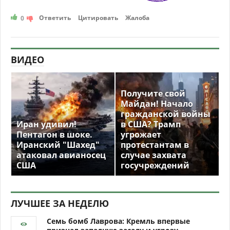
Ответить
Цитировать
Жалоба
0
ВИДЕО
Получите свой
Майдан! Начало
гражданской войны
Иран удивил!
в США? Трамп
Пентагон в шоке.
угрожает
Иранский "Шахед"
протестантам в
атаковал авианосец
случае захвата
США
госучреждений
ЛУЧШЕЕ ЗА НЕДЕЛЮ
Семь бомб Лаврова: Кремль впервые