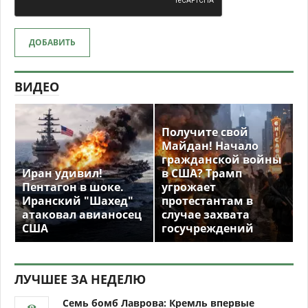
ДОБАВИТЬ
ВИДЕО
Получите свой
Майдан! Начало
гражданской войны
Иран удивил!
в США? Трамп
Пентагон в шоке.
угрожает
Иранский "Шахед"
протестантам в
атаковал авианосец
случае захвата
США
госучреждений
ЛУЧШЕЕ ЗА НЕДЕЛЮ
Семь бомб Лаврова: Кремль впервые