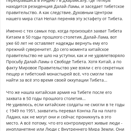
перебравшись в Индию / в Дхарамсалу, где теперь
находится резиденция Далай-Ламы, и заседает тибетское
правительство. А как следствие, Духовным Центром
нашего мира стал Непал переняв эту эстафету от Тибета.
Именно с тех самых пор, когда произошёл захват Тибета
Китаем в 50 годы прошлого столетия, Далай-Лама, вот
уже 60 лет не оставляет надежды вернуть ему его
прежний суверенитет. До сего момента китайское
правительство не шло на уступки, как и не удовлетворяло
Просьбу Далай-Ламы о Свободе Тибета. Хотя Китай, а по
факту Мировое Правительство уже взяли с его секретных
пещер и тибетский монастырей всё, что смогли там
найти за всё это время своей оккупации Тибета...
Что же нашла китайская армия на Тибете после его
захвата в 50 годы прошлого столетия...
Не удивлюсь, если китайские солдаты не смогли в те годы
с 1949 по 1951, захватить перевал Конгка Ла на плато
Ладакх, как не могут они и сейчас проникнуть в это
место. А всё потому, что его контролируют живые люди -
инопланетяне или Люди с Внутреннего Мира Земли. Они