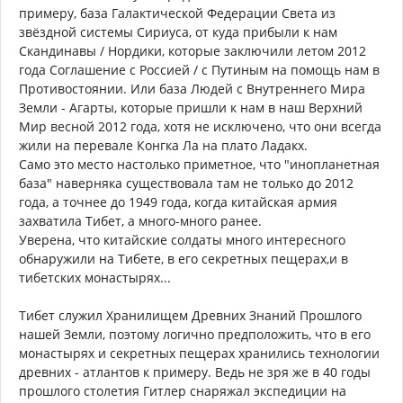
примеру, база Галактической Федерации Света из
звёздной системы Сириуса, от куда прибыли к нам
Скандинавы / Нордики, которые заключили летом 2012
года Соглашение с Россией / с Путиным на помощь нам в
Противостоянии. Или база Людей с Внутреннего Мира
Земли - Агарты, которые пришли к нам в наш Верхний
Мир весной 2012 года, хотя не исключено, что они всегда
жили на перевале Конгка Ла на плато Ладакх.
Само это место настолько приметное, что "инопланетная
база" наверняка существовала там не только до 2012
года, а точнее до 1949 года, когда китайская армия
захватила Тибет, а много-много ранее.
Уверена, что китайские солдаты много интересного
обнаружили на Тибете, в его секретных пещерах,и в
тибетских монастырях...
Тибет служил Хранилищем Древних Знаний Прошлого
нашей Земли, поэтому логично предположить, что в его
монастырях и секретных пещерах хранились технологии
древних - атлантов к примеру. Ведь не зря же в 40 годы
прошлого столетия Гитлер снаряжал экспедиции на