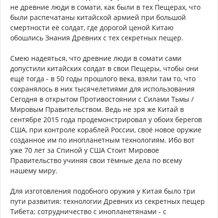
не древние люди в сомати, как были в тех Пещерах, что
были распечатаны китайской армией при большой
смертности её солдат, где дорогой ценой Китаю
обошлись Знания Древних с тех секретных пещер.
Смею надеяться, что древние люди в сомати сами
допустили китайских солдат в свои Пещеры, чтобы они
ещё тогда - в 50 годы прошлого века, взяли там то, что
сохранялось в них тысячелетиями для использования
Сегодня в открытом Противостоянии с Силами Тьмы /
Мировым Правительством. Ведь не зря же Китай в
сентябре 2015 года продемонстрировал у обоих берегов
США, при контроле кораблей России, своё новое оружие
созданное им по инопланетным технологиям. Ибо вот
уже 70 лет за Спиной у США Стоит Мировое
Правительство учиняя свои тёмные дела по всему
нашему миру.
Для изготовления подобного оружия у Китая было три
пути развития: технологии Древних из секретных пещер
Тибета; сотрудничество с инопланетянами - с