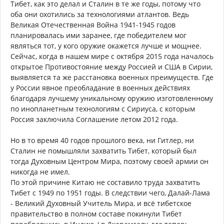
Тибет, как это делал и Сталин в те же годы, потому что
оба они охотились за технологиями атлантов. Ведь
Великая Отечественная Война 1941-1945 годов
планировалась ими заранее, где победителем мог
являться тот, у кого оружие окажется лучше и мощнее.
Сейчас, когда в нашем мире с октября 2015 года началось
открытое Противостояние между Россией и США в Сирии,
выявляется та же расстановка военных преимуществ. Где
у России явное преобладание в военных действиях
благодаря лучшему уникальному оружию изготовленному
по инопланетным технологиям с Сириуса, с которым
Россия заключила Соглашение летом 2012 года.
Но в то время 40 годов прошлого века, ни Гитлер, ни
Сталин не помышляли захватить Тибет, который был
тогда Духовным Центром Мира, поэтому своей армии он
никогда не имел.
По этой причине Китаю не составило труда захватить
Тибет с 1949 по 1951 годы. В следствии чего, Далай-Лама
- Великий Духовный Учитель Мира, и всё тибетское
правительство в полном составе покинули Тибет