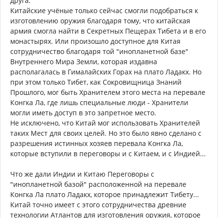
друга:
Китайские учёные только сейчас смогли подобраться к
изготовлению оружия благодаря тому, что китайская
армия смогла найти в Секретных Пещерах Тибета и в его
монастырях. Или произошло доступное для Китая
сотрудничество благодаря той "инопланетной базе"
Внутреннего Мира Земли, которая издавна
располагалась в Гималайских Горах на плато Ладакх. Но
при этом только Тибет, как Сокровищница Знаний
Прошлого, мог быть Хранителем этого места на перевале
Конгка Ла, где лишь специальные люди - Хранители
могли иметь доступ в это запретное место.
Не исключено, что Китай мог использовать Хранителей
таких Мест для своих целей. Но это было явно сделано с
разрешения истинных хозяев перевала Конгка Ла,
которые вступили в переговоры и с Китаем, и с Индией...
Что же дали Индии и Китаю Переговоры с
"инопланетной базой" расположенной на перевале
Конгка Ла плато Ладакх, которое принадлежит Тибету...
Китай точно имеет с этого сотрудничества древние
технологии Атлантов для изготовления оружия, которое