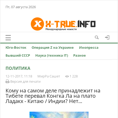
Пт, 07 августа 2026
Юго-Восток
Операция Z на Украине
Инопресса
Бывший СССР
Наука (техника IT)
Разное
ПОЛИТИКА
12-11-2017, 11:18
МирРа Сашет
1 228
Версия для печати
Кому на самом деле принадлежит на
Тибете перевал Конгка Ла на плато
Ладакх - Китаю / Индии? Нет...