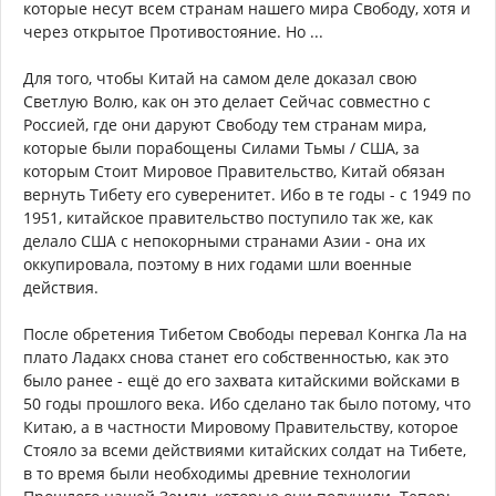
которые несут всем странам нашего мира Свободу, хотя и
через открытое Противостояние. Но ...
Для того, чтобы Китай на самом деле доказал свою
Светлую Волю, как он это делает Сейчас совместно с
Россией, где они даруют Свободу тем странам мира,
которые были порабощены Силами Тьмы / США, за
которым Стоит Мировое Правительство, Китай обязан
вернуть Тибету его суверенитет. Ибо в те годы - с 1949 по
1951, китайское правительство поступило так же, как
делало США с непокорными странами Азии - она их
оккупировала, поэтому в них годами шли военные
действия.
После обретения Тибетом Свободы перевал Конгка Ла на
плато Ладакх снова станет его собственностью, как это
было ранее - ещё до его захвата китайскими войсками в
50 годы прошлого века. Ибо сделано так было потому, что
Китаю, а в частности Мировому Правительству, которое
Стояло за всеми действиями китайских солдат на Тибете,
в то время были необходимы древние технологии