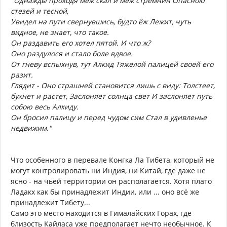
"Однажды проходя меж скал и меж стремнин Опасною
стезей и тесной,
Увидел на пути свернувшись, будто ёж Лежит, чуть
видное, не знает, что такое.
Он раздавить его хотел пятой. И что ж?
Оно раздулося и стало боле вдвое.
От гневу вспыхнув, тут Алкид Тяжелой палицей своей его
разит.
Глядит - Оно страшней становится лишь с виду: Толстеет,
бухнет и растет, Заслоняет солнца свет И заслоняет путь
собою весь Алкиду.
Он бросил палицу и перед чудом сим Стал в удивленье
недвижим."
Что особенного в перевале Конгка Ла Тибета, который не
могут контролировать ни Индия, ни Китай, где даже не
ясно - на чьей территории он располагается. Хотя плато
Ладакх как бы принадлежит Индии, или ... оно всё же
принадлежит Тибету...
Само это место находится в Гималайских Горах, где
близость Кайласа уже предполагает нечто необычное. К