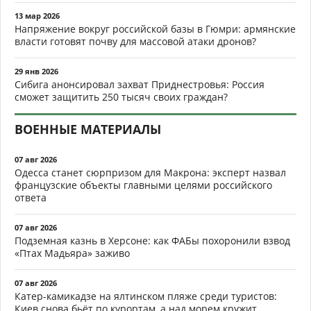
13 мар 2026
Напряжение вокруг российской базы в Гюмри: армянские
власти готовят почву для массовой атаки дронов?
29 янв 2026
Сибига анонсировал захват Приднестровья: Россия
сможет защитить 250 тысяч своих граждан?
ВОЕННЫЕ МАТЕРИАЛЫ
07 авг 2026
Одесса станет сюрпризом для Макрона: эксперт назвал
французские объекты главными целями российского
ответа
07 авг 2026
Подземная казнь в Херсоне: как ФАБы похоронили взвод
«Птах Мадьяра» заживо
07 авг 2026
Катер-камикадзе на ялтинском пляже среди туристов:
Киев снова бьёт по курортам, а над морем кружит