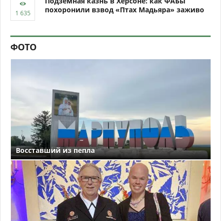
Подземная казнь в Херсоне: как ФАБы
похоронили взвод «Птах Мадьяра» заживо
ФОТО
Восставший из пепла