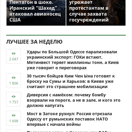
Пентагон в шоке.
угрожает
Иранский "Шахед"
протестантам в
атаковал авианосец
случае захвата
США
госучреждений
ЛУЧШЕЕ ЗА НЕДЕЛЮ
Удары по Большой Одессе парализовали
украинский экспорт: ГОКи встают,
Метинвест теряет миллионы тонн, а Киев
уже говорит о переговорах
30 тысяч бойцов Ким Чен Ына готовят к
броску на Сумы и Харьков: в Киеве уже
считают это страшнее мобилизации
Диверсия с намёком: почему бомбу
взорвали на пороге, а не в зале, и кого это
должно напугать
Мост в Затоке рухнул: Россия отрезала
Одессу от румынских поставок НАТО
впервые с начала войны