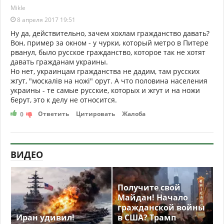
Mikle
8 апреля 2017 19:51
Ну да, действительно, зачем хохлам гражданство давать?
Вон, пример за окном - у чурки, который метро в Питере
рванул, было русское гражданство, которое так не хотят
давать гражданам украины.
Но нет, украинцам гражданства не дадим, там русских
жгут, "москалів на ножі" орут. А что половина населения
украины - те самые русские, которых и жгут и на ножи
берут, это к делу не относится.
Ответить
Цитировать
Жалоба
0
ВИДЕО
Получите свой
Майдан! Начало
гражданской войны
Иран удивил!
в США? Трамп