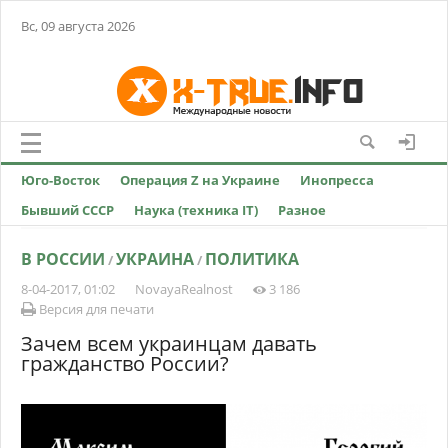
Вс, 09 августа 2026
Юго-Восток
Операция Z на Украине
Инопресса
Бывший СССР
Наука (техника IT)
Разное
В РОССИИ
УКРАИНА
ПОЛИТИКА
/
/
8-04-2017, 01:02
NovayaRealnost
3 186
Версия для печати
Зачем всем украинцам давать
гражданство России?