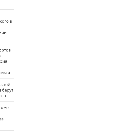
кого в
о
кий
ортов
х
ссия
ликта
застой
е берут
вер
ожет:
ез