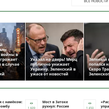
ВСЕ НОВОСТИ
ой
ало
 войны в
угрожает
Указал на дверь! Мерц
Зеленый 
 в случае
публично унижает
попался н
Украину. Зеленский в
Скоро Тр
ий
ужасе от новостей
Зеленско
я с намёком:
Мост в Затоке
«Рас
бомбу
рухнул: Россия
упра