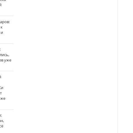
й
аров:
 к
 и
:
лись,
ев уже
й
Ки
т
уже
:
н,
сё