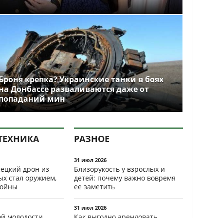
Броня крепка? Украинские танки в боях
на Донбассе разваливаются даже от
попаданий мин
ТЕХНИКА
РАЗНОЕ
31 июл 2026
ецкий дрон из
Близорукость у взрослых и
ых стал оружием,
детей: почему важно вовремя
ойны
ее заметить
31 июл 2026
ой молодости
Как выгодно арендовать