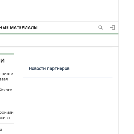
НЫЕ МАТЕРИАЛЫ
ТИ
Новости партнеров
рпризом
звал
йского
в
оронили
аживо
на