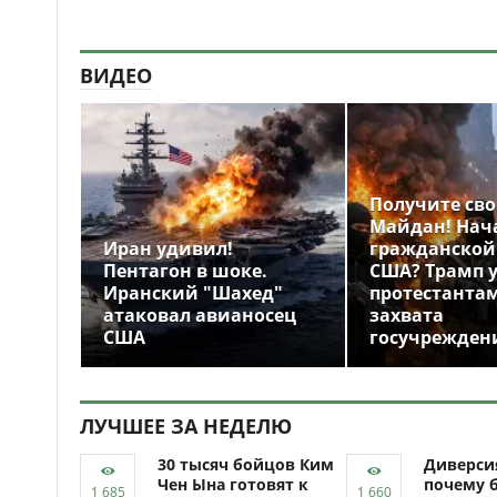
ВИДЕО
Получите св
Майдан! Нач
Иран удивил!
гражданской
Пентагон в шоке.
США? Трамп 
Иранский "Шахед"
протестантам
атаковал авианосец
захвата
США
госучрежден
ЛУЧШЕЕ ЗА НЕДЕЛЮ
30 тысяч бойцов Ким
Диверси
Чен Ына готовят к
почему 