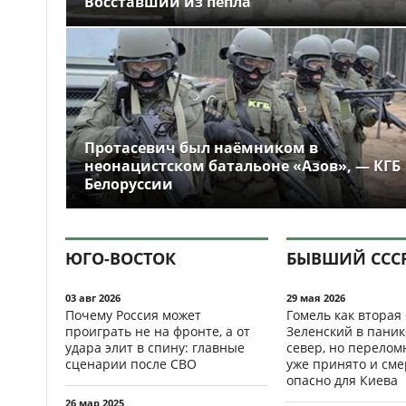
Восставший из пепла
Протасевич был наёмником в
неонацистском батальоне «Азов», — КГБ
Белоруссии
ЮГО-ВОСТОК
БЫВШИЙ ССС
03 авг 2026
29 мая 2026
Почему Россия может
Гомель как вторая
проиграть не на фронте, а от
Зеленский в паник
удара элит в спину: главные
север, но перело
сценарии после СВО
уже принято и см
опасно для Киева
26 мар 2025