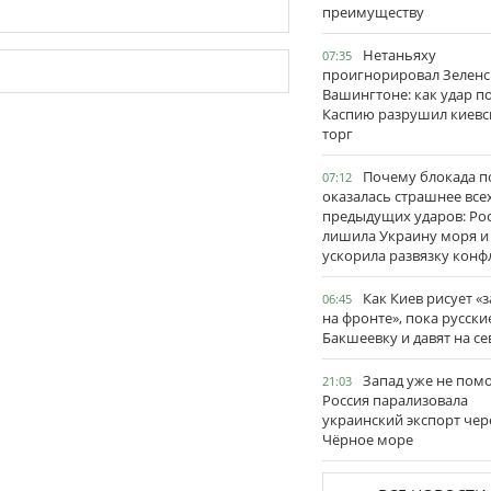
преимуществу
Нетаньяху
07:35
проигнорировал Зеленс
Вашингтоне: как удар п
Каспию разрушил киевс
торг
Почему блокада п
07:12
оказалась страшнее все
предыдущих ударов: Ро
лишила Украину моря и
ускорила развязку конф
Как Киев рисует «
06:45
на фронте», пока русски
Бакшеевку и давят на се
Запад уже не пом
21:03
Россия парализовала
украинский экспорт чер
Чёрное море