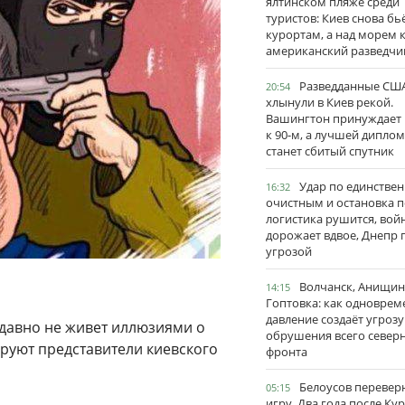
ялтинском пляже среди
туристов: Киев снова бь
курортам, а над морем 
американский разведчи
Разведданные США
20:54
хлынули в Киев рекой.
Вашингтон принуждает
к 90-м, а лучшей дипло
станет сбитый спутник
Удар по единстве
16:32
очистным и остановка п
логистика рушится, вой
дорожает вдвое, Днепр 
угрозой
Волчанск, Анищин
14:15
Гоптовка: как одноврем
давление создаёт угрозу
давно не живет иллюзиями о
обрушения всего север
ируют представители киевского
фронта
Белоусов перевер
05:15
игру. Два года после Ку