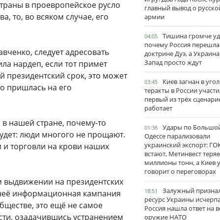
траны в проевропейское русло
главный вывод о русско
а, то, во всяком случае, его
армии
Тишина громче уд
04:05
почему Россия перешла
авченко, следует адресовать
доктрине Дуэ, а Украина
Запад просто ждут
ла нардеп, если тот примет
й президентский срок, это может
Киев загнан в угол
03:45
то пришлась на его
теракты в России участи
первый из трёх сценари
работает
 в нашей стране, почему-то
Удары по Большо
01:36
удет: люди многого не прощают.
Одессе парализовали
украинский экспорт: ГО
и и торговли на крови наших
встают, Метинвест теряе
миллионы тонн, а Киев 
говорит о переговорах
м выдвижении на президентских
Залужный признал
18:51
в неё информационная кампания
ресурс Украины исчерпа
бществе, это ещё не самое
Россия нашла ответ на в
асти, озадачившись устранением
оружие НАТО