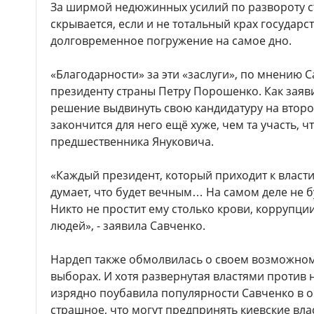
За ширмой недюжинных усилий по развороту с
скрывается, если и не тотальный крах государств
долговременное погружение на самое дно.
«Благодарности» за эти «заслуги», по мнению С
президенту страны Петру Порошенко. Как заяви
решение выдвинуть свою кандидатуру на второ
закончится для него ещё хуже, чем та участь, ч
предшественника Януковича.
«Каждый президент, который приходит к власти
думает, что будет вечным… На самом деле не б
Никто не простит ему столько крови, коррупци
людей», - заявила Савченко.
Нардеп также обмолвилась о своем возможно
выборах. И хотя развернутая властями проти
изрядно поубавила популярности Савченко в о
страшное, что могут предпринять киевские вл