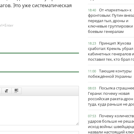
агов. Это уже систематическая
От «паркетных» к
18:40
фронтовым: Путин внез
передал тыл, дроны и
rl+Enter
ключевые группировки
боевым генералам
Принцип Жукова
18:23
сработал: Кремль убрал
кабинетных генералов 
поставил тех, кто брал 
Тающие контуры
11:00
побеждённой Украины
Посылка страшне
08:03
Герани: почему новая
российская ракета-дрон
туда, куда раньше не до
Почему количеств
07:53
ударов больше не реша
исход войны: швейцарц
назвали настоящий клю