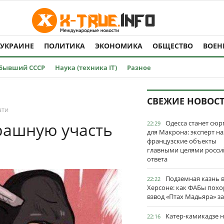
 УКРАИНЕ
ПОЛИТИКА
ЭКОНОМИКА
ОБЩЕСТВО
ВОЕН
Бывший СССР
Наука (техника IT)
Разное
СВЕЖИЕ НОВОС
ати
Одесса станет сю
рашную участь
22:29
для Макрона: эксперт на
французские объекты
главными целями росси
ответа
Подземная казнь 
22:22
Херсоне: как ФАБы пох
взвод «Птах Мадьяра» з
Катер-камикадзе 
22:16