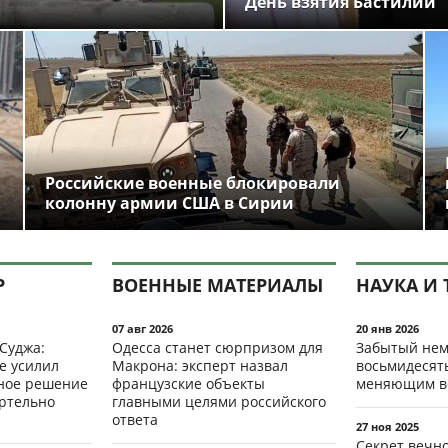
День взятия Бастилии
Российские военные блокировали
колонну армии США в Сирии
Р
ВОЕННЫЕ МАТЕРИАЛЫ
НАУКА И 
07 авг 2026
20 янв 2026
 Суджа:
Одесса станет сюрпризом для
Забытый нем
е усилил
Макрона: эксперт назвал
восьмидесят
мное решение
французские объекты
меняющим в
ертельно
главными целями российского
ответа
27 ноя 2025
Секрет вечн