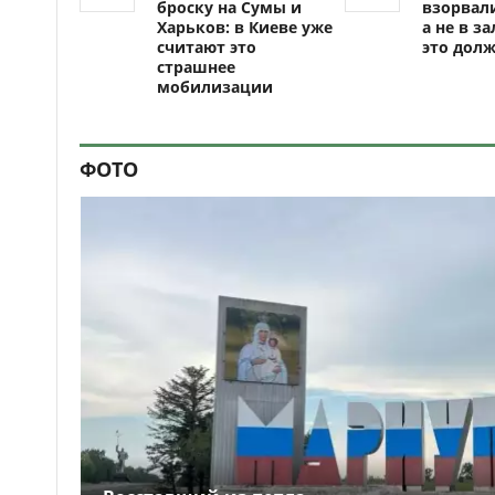
броску на Сумы и
взорвали
Харьков: в Киеве уже
а не в за
считают это
это долж
страшнее
мобилизации
ФОТО