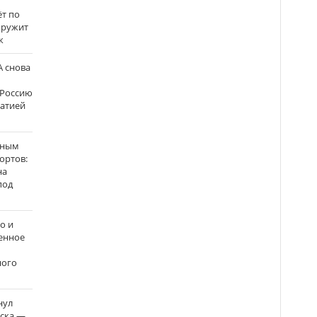
ёт по
кружит
к
 снова
 Россию
матией
нным
ортов:
на
под
о и
енное
ного
нул
рска —