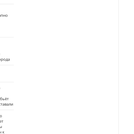
апно
и
города
е
 бьёт
ставали
о
ет
ы
ч к