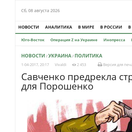
Сб, 08 августа 2026
НОВОСТИ
АНАЛИТИКА
В МИРЕ
В РОССИИ
В
Юго-Восток
Операция Z на Украине
Инопресса
НОВОСТИ
УКРАИНА
ПОЛИТИКА
/
/
1-04-2017, 20:17
Vivaldi
2 453
Версия для печ
Савченко предрекла ст
для Порошенко