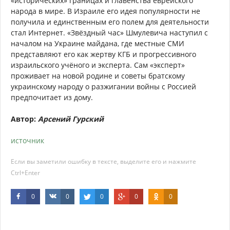
«исторических» границах и главенства еврейского
народа в мире. В Израиле его идея популярности не
получила и единственным его полем для деятельности
стал Интернет. «Звёздный час» Шмулевича наступил с
началом на Украине майдана, где местные СМИ
представляют его как жертву КГБ и прогрессивного
израильского учёного и эксперта. Сам «эксперт»
проживает на новой родине и советы братскому
украинскому народу о разжигании войны с Россией
предпочитает из дому.
Автор:
Арсений Гурский
источник
Если вы заметили ошибку в тексте, выделите его и нажмите
Ctrl+Enter
0
0
0
0
0