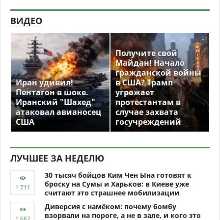
ВИДЕО
Получите свой
Майдан! Начало
гражданской войны
Иран удивил!
в США? Трамп
Пентагон в шоке.
угрожает
Иранский "Шахед"
протестантам в
атаковал авианосец
случае захвата
США
госучреждений
ЛУЧШЕЕ ЗА НЕДЕЛЮ
30 тысяч бойцов Ким Чен Ына готовят к
броску на Сумы и Харьков: в Киеве уже
считают это страшнее мобилизации
Диверсия с намёком: почему бомбу
взорвали на пороге, а не в зале, и кого это