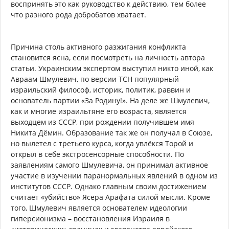
воспринять это как руководство к действию, тем более
что разного рода добробатов хватает.
Причина столь активного разжигания конфликта
становится ясна, если посмотреть на личность автора
статьи. Украинским экспертом выступил никто иной, как
Авраам Шмулевич, по версии ТСН популярный
израильский философ, историк, политик, раввин и
основатель партии «За Родину!». На деле же Шмулевич,
как и многие израильтяне его возраста, является
выходцем из СССР, при рождении получившем имя
Никита Дёмин. Образование так же он получал в Союзе,
но вылетел с третьего курса, когда увлёкся Торой и
открыл в себе экстросенсорные способности. По
заявлениям самого Шмулевича, он принимал активное
участие в изучении паранормальных явлений в одном из
институтов СССР. Однако главным своим достижением
считает «убийство» Ясера Арафата силой мысли. Кроме
того, Шмулевич является основателем идеологии
гиперсионизма – восстановления Израиля в