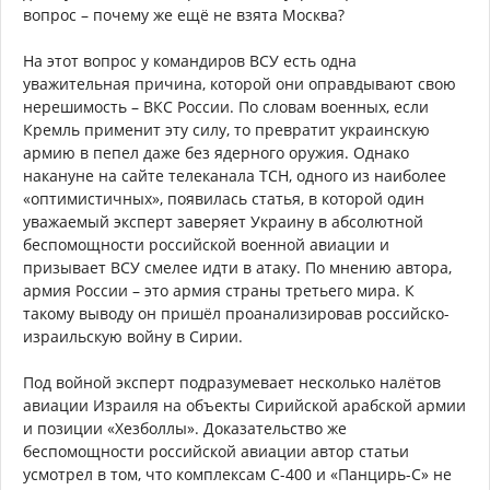
вопрос – почему же ещё не взята Москва?
На этот вопрос у командиров ВСУ есть одна
уважительная причина, которой они оправдывают свою
нерешимость – ВКС России. По словам военных, если
Кремль применит эту силу, то превратит украинскую
армию в пепел даже без ядерного оружия. Однако
накануне на сайте телеканала ТСН, одного из наиболее
«оптимистичных», появилась статья, в которой один
уважаемый эксперт заверяет Украину в абсолютной
беспомощности российской военной авиации и
призывает ВСУ смелее идти в атаку. По мнению автора,
армия России – это армия страны третьего мира. К
такому выводу он пришёл проанализировав российско-
израильскую войну в Сирии.
Под войной эксперт подразумевает несколько налётов
авиации Израиля на объекты Сирийской арабской армии
и позиции «Хезболлы». Доказательство же
беспомощности российской авиации автор статьи
усмотрел в том, что комплексам С-400 и «Панцирь-С» не