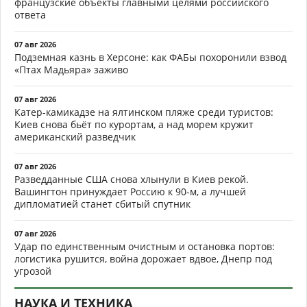
французские объекты главными целями российского
ответа
07 авг 2026
Подземная казнь в Херсоне: как ФАБы похоронили взвод
«Птах Мадьяра» заживо
07 авг 2026
Катер-камикадзе на ялтинском пляже среди туристов:
Киев снова бьёт по курортам, а над морем кружит
американский разведчик
07 авг 2026
Разведданные США снова хлынули в Киев рекой.
Вашингтон принуждает Россию к 90-м, а лучшей
дипломатией станет сбитый спутник
07 авг 2026
Удар по единственным очистным и остановка портов:
логистика рушится, война дорожает вдвое, Днепр под
угрозой
НАУКА И ТЕХНИКА