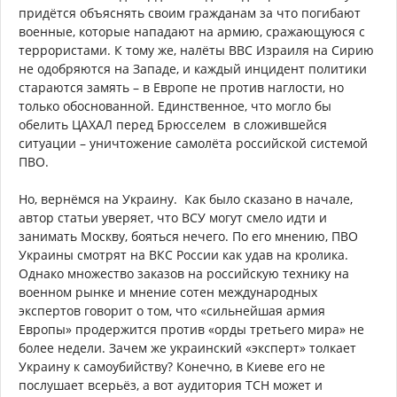
придётся объяснять своим гражданам за что погибают
военные, которые нападают на армию, сражающуюся с
террористами. К тому же, налёты ВВС Израиля на Сирию
не одобряются на Западе, и каждый инцидент политики
стараются замять – в Европе не против наглости, но
только обоснованной. Единственное, что могло бы
обелить ЦАХАЛ перед Брюсселем в сложившейся
ситуации – уничтожение самолёта российской системой
ПВО.
Но, вернёмся на Украину. Как было сказано в начале,
автор статьи уверяет, что ВСУ могут смело идти и
занимать Москву, бояться нечего. По его мнению, ПВО
Украины смотрят на ВКС России как удав на кролика.
Однако множество заказов на российскую технику на
военном рынке и мнение сотен международных
экспертов говорит о том, что «сильнейшая армия
Европы» продержится против «орды третьего мира» не
более недели. Зачем же украинский «эксперт» толкает
Украину к самоубийству? Конечно, в Киеве его не
послушает всерьёз, а вот аудитория ТСН может и