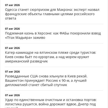
07 авг 2026
Одесса станет сюрпризом для Макрона: эксперт назвал
французские объекты главными целями российского
ответа
07 авг 2026
Подземная казнь в Херсоне: как ФАБы похоронили взвод
«Птах Мадьяра» заживо
07 авг 2026
Катер-камикадзе на ялтинском пляже среди туристов:
Киев снова бьёт по курортам, а над морем кружит
американский разведчик
07 авг 2026
Разведданные США снова хлынули в Киев рекой.
Вашингтон принуждает Россию к 90-м, а лучшей
дипломатией станет сбитый спутник
07 авг 2026
Удар по единственным очистным и остановка портов:
логистика рушится, война дорожает вдвое, Днепр под