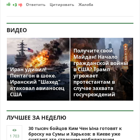
Ответить
Цитировать
Жалоба
+3
ВИДЕО
Получите свой
Майдан! Начало
гражданской войны
Иран удивил!
в США? Трамп
Пентагон в шоке.
угрожает
Иранский "Шахед"
протестантам в
атаковал авианосец
случае захвата
США
госучреждений
ЛУЧШЕЕ ЗА НЕДЕЛЮ
30 тысяч бойцов Ким Чен Ына готовят к
броску на Сумы и Харьков: в Киеве уже
считают это страшнее мобилизации