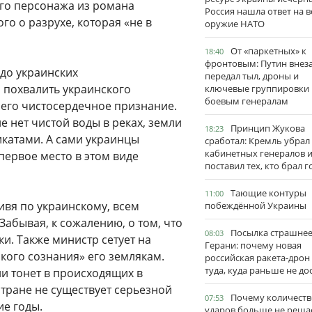
ого персонажа из романа
Россия нашла ответ на в
о о разрухе, которая «не в
оружие НАТО
От «паркетных» к
18:40
фронтовым: Путин внез
 до украинских
передал тыл, дроны и
 похвалить украинского
ключевые группировки
боевым генералам
а его чистосердечное признание.
не нет чистой воды в реках, земли
Принцип Жукова
18:23
катами. А сами украинцы
сработал: Кремль убрал
кабинетных генералов 
первое место в этом виде
поставил тех, кто брал 
Тающие контуры
11:00
вя по украинскому, всем
побеждённой Украины
 Забывая, к сожалению, о том, что
Посылка страшне
08:03
ки. Также министр сетует на
Герани: почему новая
ского сознания» его землякам.
российская ракета-дрон
туда, куда раньше не до
и тонет в происходящих в
 стране не существует серьезной
Почему количеств
07:53
ие годы.
ударов больше не реша