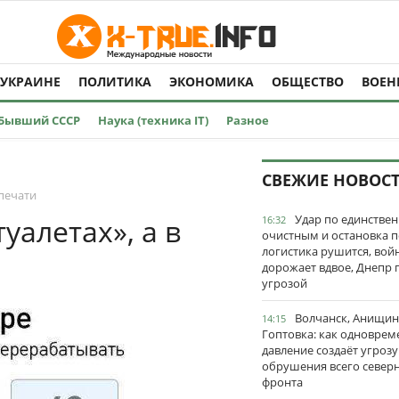
 УКРАИНЕ
ПОЛИТИКА
ЭКОНОМИКА
ОБЩЕСТВО
ВОЕН
Бывший СССР
Наука (техника IT)
Разное
СВЕЖИЕ НОВОС
печати
Удар по единстве
уалетах», а в
16:32
очистным и остановка п
логистика рушится, вой
дорожает вдвое, Днепр 
угрозой
Волчанск, Анищин
14:15
Гоптовка: как одноврем
давление создаёт угрозу
обрушения всего север
фронта