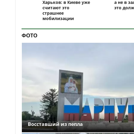
Харьков: в Киеве уже
а не в за
считают это
это долж
страшнее
мобилизации
ФОТО
Восставший из пепла