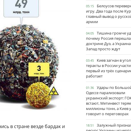
Белоусов перевер
05:15
игру. Два года после Ку
главный вывод о русско
армии
Тишина громче уд
04:05
почему Россия перешла
доктрине Дуэ, а Украина
Запад просто ждут
Киев загнан в угол
03:45
теракты в России участи
первый из трёх сценари
работает
Удары по Большо
01:36
Одессе парализовали
украинский экспорт: ГО
встают, Метинвест теряе
миллионы тонн, а Киев 
говорит о переговорах
Залужный признал
нись в стране везде бардак и
18:51
ресурс Украины исчерпа