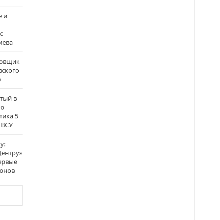
е и
с
иева
бовщик
вского
р
атый в
по
тика 5
 ВСУ
у:
Центру»
ервые
ронов