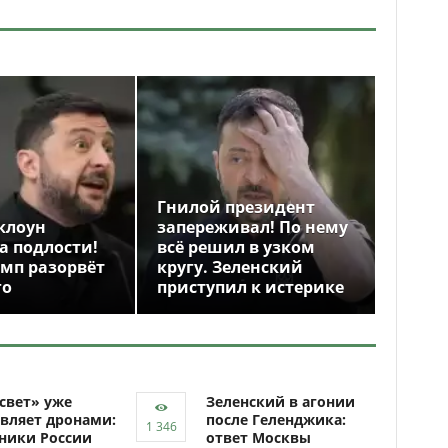
Гнилой президент
клоун
запереживал! По нему
а подлости!
всё решил в узком
амп разорвёт
кругу. Зеленский
го
приступил к истерике
свет» уже
Зеленский в агонии
вляет дронами:
после Геленджика:
ники России
ответ Москвы