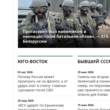
Протасевич был наёмником в
неонацистском батальоне «Азов», — КГБ
Белоруссии
ЮГО-ВОСТОК
БЫВШИЙ ССС
03 авг 2026
29 мая 2026
Почему Россия может
Гомель как вторая
проиграть не на фронте, а от
Зеленский в паник
удара элит в спину: главные
север, но перело
сценарии после СВО
уже принято и см
опасно для Киева
26 мар 2025
«ВСУ ударят по Крымскому
15 мая 2026
мосту новым оружием»:
Путин после Пара