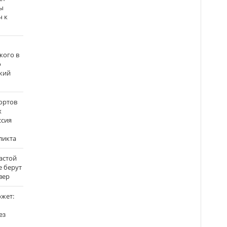
ы
ч к
кого в
о
кий
ортов
х
ссия
ликта
застой
е берут
вер
ожет:
ез