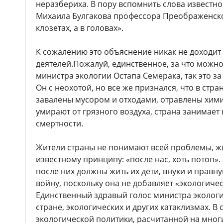
неразбериха. В пору вспомнить слова известн
Михаила Булгакова профессора Преображенског
клозетах, а в головах».
К сожалению это объяснение никак не доходит
деятелей.Пожалуй, единственное, за что можно
министра экологии Остапа Семерака, так это з
Он с неохотой, но все же признался, что в стра
завалены мусором и отходами, отравлены хими
умирают от грязного воздуха, страна занимает 
смертности.
Жители страны не понимают всей проблемы, жи
известному принципу: «после нас, хоть потоп».
после них должны жить их дети, внуки и правну
войну, поскольку она не добавляет «экологиче
Единственный здравый голос министра экологи
стране, экологических и других катаклизмах. В
экологической политики, расчитанной на мног