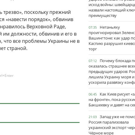
исход войны: швейцарц
назвали настоящий клю
ть трезво», поскольку прежний
преимуществу
я «навести порядок», обвинив
онравилось Верховной Раде,
Нетаньяху
07:35
проигнорировал Зеленс
 им должности, обвинив и его в
Вашингтоне: как удар п
, что все проблемы Украины не в
Каспию разрушил киевс
яет страной.
торг
Почему блокада п
07:12
оказалась страшнее все
предыдущих ударов: Ро
rl+Enter
лишила Украину моря и
ускорила развязку конф
Как Киев рисует «
06:45
на фронте», пока русски
Бакшеевку и давят на се
Запад уже не пом
21:03
Россия парализовала
украинский экспорт чер
Чёрное море