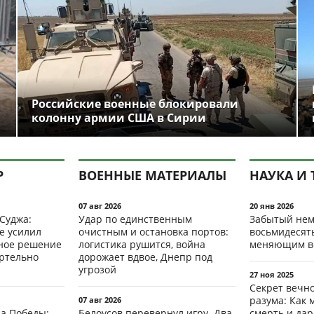
Российские военные блокировали
колонну армии США в Сирии
Р
ВОЕННЫЕ МАТЕРИАЛЫ
НАУКА И 
07 авг 2026
20 янв 2026
 Суджа:
Удар по единственным
Забытый нем
е усилил
очистным и остановка портов:
восьмидесят
мное решение
логистика рушится, война
меняющим в
ертельно
дорожает вдвое, Днепр под
угрозой
27 ноя 2025
Секрет вечн
разума: Как 
07 авг 2026
да Победы:
Белоусов перевернул игру. Два
смерть и да