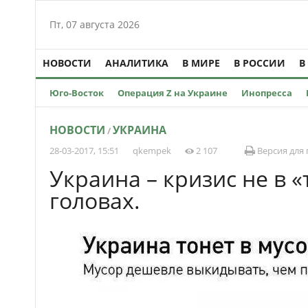
Пт, 07 августа 2026
НОВОСТИ
АНАЛИТИКА
В МИРЕ
В РОССИИ
В
Юго-Восток
Операция Z на Украине
Инопресса
НОВОСТИ
УКРАИНА
/
28-03-2017, 15:51
qkempek
2 107
Версия для 
Украина – кризис не в «т
головах.