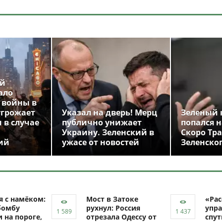
ой
ало
 войны в
угрожает
Указал на дверь! Мерц
Зеленый 
 в случае
публично унижает
попался н
Украину. Зеленский в
Скоро Тр
ий
ужасе от новостей
Зеленско
я с намёком:
Мост в Затоке
«Рас
бомбу
рухнул: Россия
упра
 на пороге,
отрезала Одессу от
спут