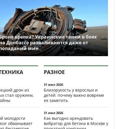
Броня крепка? Украинские танки в боях
на Донбассе разваливаются даже от
попаданий мин
ТЕХНИКА
РАЗНОЕ
31 июл 2026
ецкий дрон из
Близорукость у взрослых и
ых стал оружием,
детей: почему важно вовремя
ойны
ее заметить
31 июл 2026
ой молодости
Как выгодно арендовать
мозг обманывает
вибратор для бетона в Москве у
рит бессмертие
прокатной компании