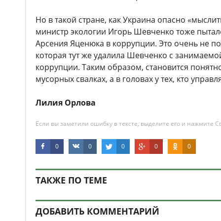
Но в такой стране, как Украина опасно «мысли
министр экологии Игорь Шевченко тоже пыталс
Арсения Яценюка в коррупции. Это очень не п
которая тут же удалила Шевченко с занимаемой
коррупции. Таким образом, становится понятно
мусорных свалках, а в головах у тех, кто управл
Лилия Орлова
Если вы заметили ошибку в тексте, выделите его и нажмите Ct
0
0
0
0
0
ТАКЖЕ ПО ТЕМЕ
ДОБАВИТЬ КОММЕНТАРИЙ