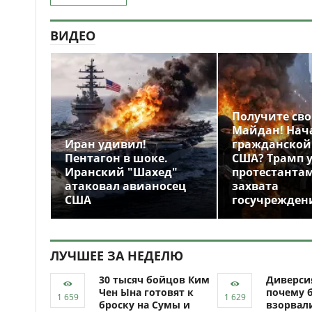
ВИДЕО
Получите св
Майдан! Нач
Иран удивил!
гражданской
Пентагон в шоке.
США? Трамп 
Иранский "Шахед"
протестантам
атаковал авианосец
захвата
США
госучрежден
ЛУЧШЕЕ ЗА НЕДЕЛЮ
30 тысяч бойцов Ким
Диверси
Чен Ына готовят к
почему 
броску на Сумы и
взорвали