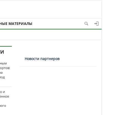
НЫЕ МАТЕРИАЛЫ
ТИ
Новости партнеров
нным
ортов:
на
под
о и
енное
ного