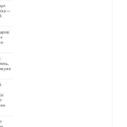
нул
рска —
й
аров:
 к
 и
:
лись,
ев уже
й
Ки
т
уже
:
н,