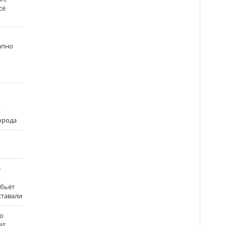
сё
апно
и
города
е
 бьёт
ставали
о
ет