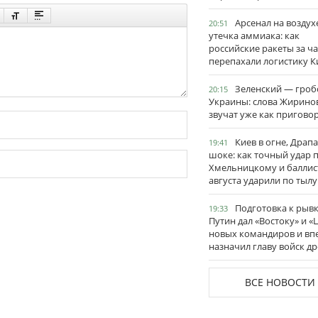
Арсенал на воздух
20:51
утечка аммиака: как
российские ракеты за ча
перепахали логистику К
Зеленский — гро
20:15
Украины: слова Жирино
звучат уже как пригово
Киев в огне, Драп
19:41
шоке: как точный удар 
Хмельницкому и баллис
августа ударили по тылу
Подготовка к рывк
19:33
Путин дал «Востоку» и «
новых командиров и вп
назначил главу войск д
ВСЕ НОВОСТИ