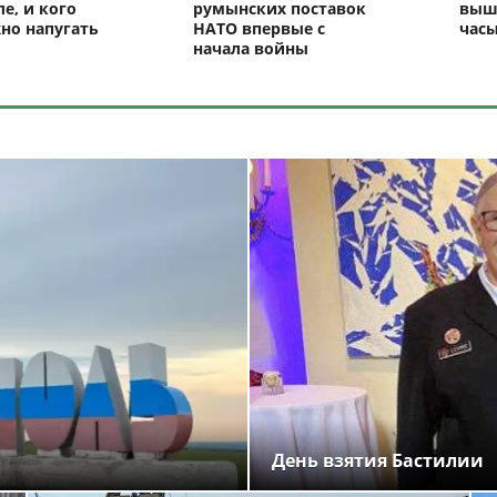
ле, и кого
румынских поставок
выш
но напугать
НАТО впервые с
час
начала войны
День взятия Бастилии