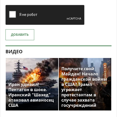
ДОБАВИТЬ
ВИДЕО
Получите свой
Майдан! Начало
гражданской войны
Иран удивил!
в США? Трамп
Пентагон в шоке.
угрожает
Иранский "Шахед"
протестантам в
атаковал авианосец
случае захвата
США
госучреждений