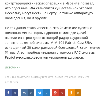
контртеррористических операций в Израиле показал,
что подобные БЛА становятся существенной угрозой.
Поскольку могут нести на борту не только аппаратуру
наблюдения, но и оружие.
Не так давно стало известно, что йеменские хуситы с
помощью миниатюрных дронов-камикадзе Qasef-1
вывели из строя дорогостоящий радар саудовской
зенитно-ракетной системы MIM-104 Patriot. Сам БЛА,
оснащенный 30-килограммовой боеголовкой, стоит менее
$1 тыс. А вот приблизительная стоимость РЛС системы
Patriot несколько десятков миллионов долларов.
источник
Если вы заметили ошибку в тексте, выделите его и нажмите
Ctrl+Enter
0
0
0
0
0