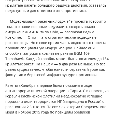
крылатые ракеты большого радиуса действия, оставаясь
недоступным для ответного огня противника.
— Модернизация ракетных лодок 949 проекта говорит о
том, что наши военные задумались создать аналог
американским АПЛ типа Ohio, — рассказал Вадим
Козюлин. — Ohio — это стратегические подводные
ракетоносцы. Но в свое время часть лодок этого проекта
прошли специальную модернизацию. Сейчас они
способны запускать крылатые ракеты BGM-109
Tomahawk. Каждый корабль может быть носителем до 154
крылатых ракет. На нашем — в два раза меньше. Но всё
равно существенно, чтобы нанести серьезный урон как
флоту, так и береговой инфраструктуре противника.
Ракеты «Калибр» впервые были показаны в ходе
антитеррористической операции в Сирии. С их помощью
корабли Каспийской флотилии неоднократно успешно
поражали цели террористов ИГ (запрещено в России) с
расстояния 2,5 тыс. км. Также с акватории Средиземного
моря в ноябре 2015 года по позициям боевиков