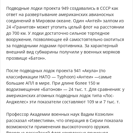
Подводные лодки проекта 949 создавались в СССР как
ответ на развертывание американских авианосных
соединений в Мировом океане. Один «Антей» залпом из
24 «Гранитов» может утопить целый флот на расстоянии
до 700 км. У лодки достаточно сильное торпедное
вооружение, позволяющее ей самостоятельно охотиться
за подводными лодками противника. За характерный
внешний вид субмарины получили у военных моряков
прозвище «Батон».
После подводных лодок проекта 941 «Акула» (по
классификации НАТО — Typhoon) «Антеи» —самые
большие АПЛ в мире. При длине более 150 м
водоизмещение «Батонов» — 24 тыс. т. Для сравнения: у
американских атомных подводных лодок типа «Лос-
Анджелес» эти показатели составляют 109 м и 7 тыс. т.
Профессор Академии военных наук Вадим Козюлин
рассказал «Известиям», что операция в Сирии показала
возможности применения высокоточного оружия.
Впервые российский флот комплексно применял