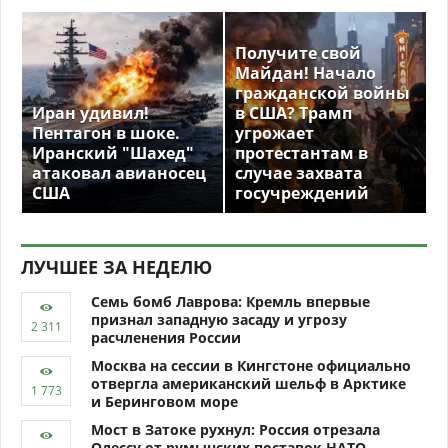
Получите свой
Майдан! Начало
гражданской войны
Иран удивил!
в США? Трамп
Пентагон в шоке.
угрожает
Иранский "Шахед"
протестантам в
атаковал авианосец
случае захвата
США
госучреждений
ЛУЧШЕЕ ЗА НЕДЕЛЮ
Семь бомб Лаврова: Кремль впервые
признал западную засаду и угрозу
расчленения России
Москва на сессии в Кингстоне официально
отвергла американский шельф в Арктике
и Беринговом море
Мост в Затоке рухнул: Россия отрезала
Одессу от румынских поставок НАТО