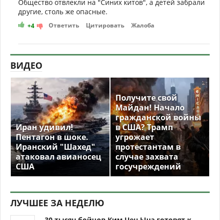
Общество отвлекли на "Синих китов", а детей забрали
другие, столь же опасные.
Ответить
Цитировать
Жалоба
+4
ВИДЕО
Получите свой
Майдан! Начало
гражданской войны
Иран удивил!
в США? Трамп
Пентагон в шоке.
угрожает
Иранский "Шахед"
протестантам в
атаковал авианосец
случае захвата
США
госучреждений
ЛУЧШЕЕ ЗА НЕДЕЛЮ
30 тысяч бойцов Ким Чен Ына готовят к