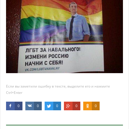
Если вы заметили ошибку в тексте, выделите его и нажмите
Ctrl+Enter
0
0
0
0
0