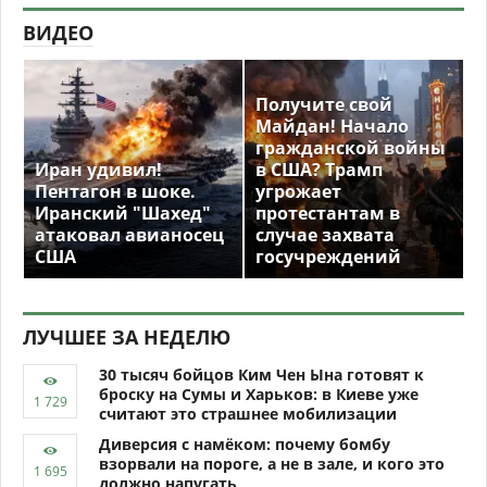
ВИДЕО
Получите свой
Майдан! Начало
гражданской войны
Иран удивил!
в США? Трамп
Пентагон в шоке.
угрожает
Иранский "Шахед"
протестантам в
атаковал авианосец
случае захвата
США
госучреждений
ЛУЧШЕЕ ЗА НЕДЕЛЮ
30 тысяч бойцов Ким Чен Ына готовят к
броску на Сумы и Харьков: в Киеве уже
считают это страшнее мобилизации
Диверсия с намёком: почему бомбу
взорвали на пороге, а не в зале, и кого это
должно напугать