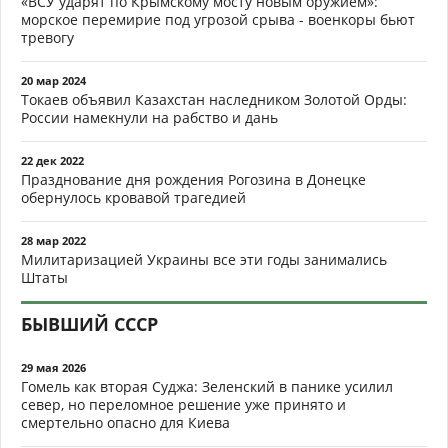
«ВСУ ударят по Крымскому мосту новым оружием»:
морское перемирие под угрозой срыва - военкоры бьют
тревогу
20 мар 2024
Токаев объявил Казахстан наследником Золотой Орды:
России намекнули на рабство и дань
22 дек 2022
Празднование дня рождения Рогозина в Донецке
обернулось кровавой трагедией
28 мар 2022
Милитаризацией Украины все эти годы занимались
Штаты
БЫВШИЙ СССР
29 мая 2026
Гомель как вторая Суджа: Зеленский в панике усилил
север, но переломное решение уже принято и
смертельно опасно для Киева