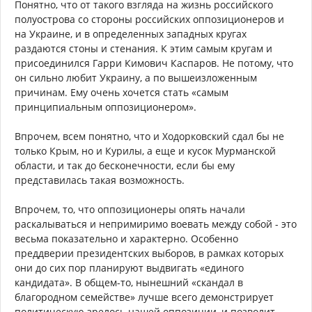
Понятно, что от такого взгляда на жизнь российского
полуострова со стороны российских оппозиционеров и
на Украине, и в определенных западных кругах
раздаются стоны и стенания. К этим самым кругам и
присоединился Гарри Кимович Каспаров. Не потому, что
он сильно любит Украину, а по вышеизложенным
причинам. Ему очень хочется стать «самым
принципиальным оппозиционером».
Впрочем, всем понятно, что и Ходорковский сдал бы не
только Крым, но и Курилы, а еще и кусок Мурманской
области, и так до бесконечности, если бы ему
представилась такая возможность.
Впрочем, то, что оппозиционеры опять начали
раскалываться и непримиримо воевать между собой - это
весьма показательно и характерно. Особенно
преддверии президентских выборов, в рамках которых
они до сих пор планируют выдвигать «единого
кандидата». В общем-то, нынешний «скандал в
благородном семействе» лучше всего демонстрирует
политическую зрелось нашей оппозиции, и позволит