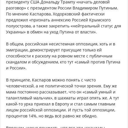
президенту США Дональду Трампу «начать деловой
разговор» с президентом России Владимиром Путиным.
По мнению Каспарова, Ходорковский фактически
предложил «признать аннексию Россией Крымского
полуострова, а также закрепить «нейтральный статус для
Украины» в обмен на уход Путина от власти».
В общем, российская несистемная оппозиция, хоть и в
эмиграции, демонстрирует присущие только ей
способности к расколу на ровном месте с публичным
скандалом и обсуждением, кто тут «самый против Путина
и России».
В принципе, Каспаров можно понять с чисто
человеческой, а не политической точки зрения. Ему же
мама постоянно рассказывает, что он «самый умный и
талантливый мальчик», в шахматы играл опять же. А тут
какой-то урка приехал в Европу и стал самым главным
лицом российской оппозиции. И пусть той оппозиции,
процентов 14%, но ведь всё равно же обидно.
Впрочем, нужно понимать, что все эти «скандалы,