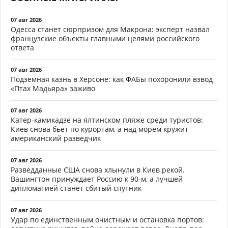
07 авг 2026
Одесса станет сюрпризом для Макрона: эксперт назвал
французские объекты главными целями российского
ответа
07 авг 2026
Подземная казнь в Херсоне: как ФАБы похоронили взвод
«Птах Мадьяра» заживо
07 авг 2026
Катер-камикадзе на ялтинском пляже среди туристов:
Киев снова бьёт по курортам, а над морем кружит
американский разведчик
07 авг 2026
Разведданные США снова хлынули в Киев рекой.
Вашингтон принуждает Россию к 90-м, а лучшей
дипломатией станет сбитый спутник
07 авг 2026
Удар по единственным очистным и остановка портов: