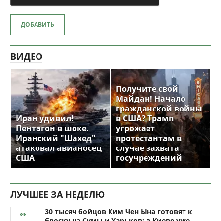
ДОБАВИТЬ
ВИДЕО
Получите свой
Майдан! Начало
гражданской войны
Иран удивил!
в США? Трамп
Пентагон в шоке.
угрожает
Иранский "Шахед"
протестантам в
атаковал авианосец
случае захвата
США
госучреждений
ЛУЧШЕЕ ЗА НЕДЕЛЮ
30 тысяч бойцов Ким Чен Ына готовят к
броску на Сумы и Харьков: в Киеве уже