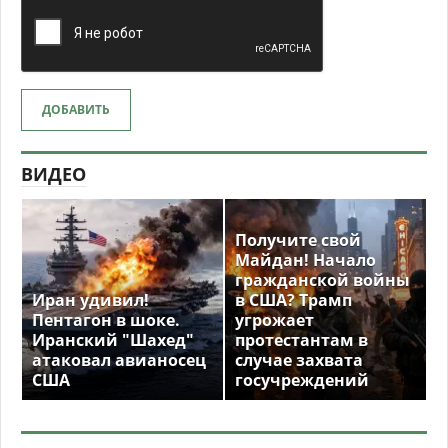
ДОБАВИТЬ
ВИДЕО
Получите свой
Майдан! Начало
гражданской войны
Иран удивил!
в США? Трамп
Пентагон в шоке.
угрожает
Иранский "Шахед"
протестантам в
атаковал авианосец
случае захвата
США
госучреждений