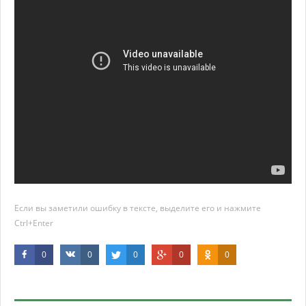
Если вы заметили ошибку в тексте, выделите его и нажмите
Ctrl+Enter
0
0
0
0
0