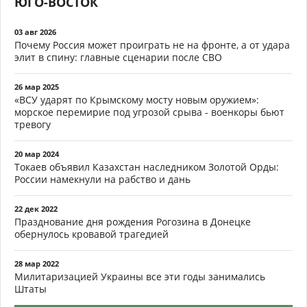
ЮГО-ВОСТОК
03 авг 2026
Почему Россия может проиграть не на фронте, а от удара
элит в спину: главные сценарии после СВО
26 мар 2025
«ВСУ ударят по Крымскому мосту новым оружием»:
морское перемирие под угрозой срыва - военкоры бьют
тревогу
20 мар 2024
Токаев объявил Казахстан наследником Золотой Орды:
России намекнули на рабство и дань
22 дек 2022
Празднование дня рождения Рогозина в Донецке
обернулось кровавой трагедией
28 мар 2022
Милитаризацией Украины все эти годы занимались
Штаты