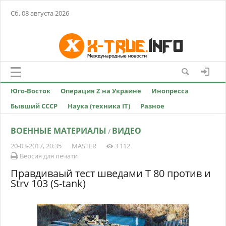
Сб, 08 августа 2026
Юго-Восток
Операция Z на Украине
Инопресса
Бывший СССР
Наука (техника IT)
Разное
ВОЕННЫЕ МАТЕРИАЛЫ
ВИДЕО
/
20-03-2017, 20:35
MASTER
3 112
Версия для печати
Правдиваый тест шведами Т 80 против и
Strv 103 (S-tank)