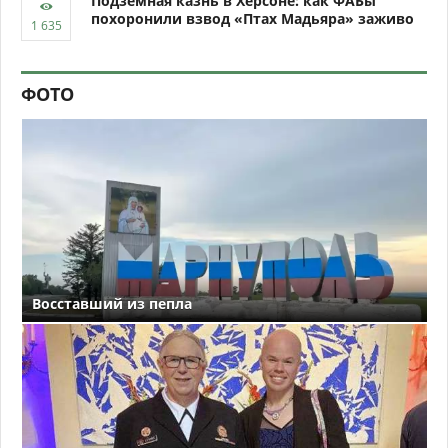
Подземная казнь в Херсоне: как ФАБы
похоронили взвод «Птах Мадьяра» заживо
ФОТО
Восставший из пепла