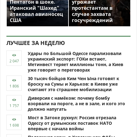
Пентагон в шоке.
угрожает
Иранский "Шахед"
протестантам в
атаковал авианосец
случае захвата
США
госучреждений
ЛУЧШЕЕ ЗА НЕДЕЛЮ
Удары по Большой Одессе парализовали
украинский экспорт: ГОКи встают,
Метинвест теряет миллионы тонн, а Киев
уже говорит о переговорах
30 тысяч бойцов Ким Чен Ына готовят к
броску на Сумы и Харьков: в Киеве уже
считают это страшнее мобилизации
Диверсия с намёком: почему бомбу
взорвали на пороге, а не в зале, и кого это
должно напугать
Мост в Затоке рухнул: Россия отрезала
Одессу от румынских поставок НАТО
впервые с начала войны