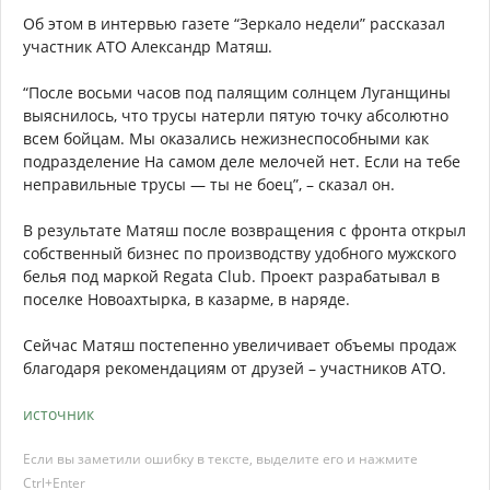
Об этом в интервью газете “Зеркало недели” рассказал
участник АТО Александр Матяш.
“После восьми часов под палящим солнцем Луганщины
выяснилось, что трусы натерли пятую точку абсолютно
всем бойцам. Мы оказались нежизнеспособными как
подразделение На самом деле мелочей нет. Если на тебе
неправильные трусы — ты не боец”, – сказал он.
В результате Матяш после возвращения с фронта открыл
собственный бизнес по производству удобного мужского
белья под маркой Regata Club. Проект разрабатывал в
поселке Новоахтырка, в казарме, в наряде.
Сейчас Матяш постепенно увеличивает объемы продаж
благодаря рекомендациям от друзей – участников АТО.
источник
Если вы заметили ошибку в тексте, выделите его и нажмите
Ctrl+Enter