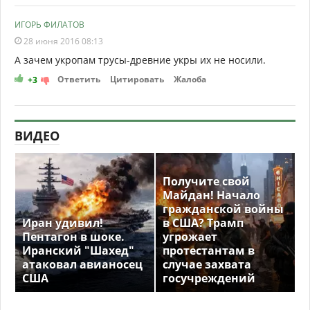
ИГОРЬ ФИЛАТОВ
28 июня 2016 08:13
А зачем укропам трусы-древние укры их не носили.
Ответить
Цитировать
Жалоба
+3
ВИДЕО
Получите свой
Майдан! Начало
гражданской войны
Иран удивил!
в США? Трамп
Пентагон в шоке.
угрожает
Иранский "Шахед"
протестантам в
атаковал авианосец
случае захвата
США
госучреждений