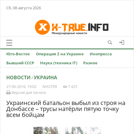
Сб, 08 августа 2026
Юго-Восток
Операция Z на Украине
Инопресса
Бывший СССР
Наука (техника IT)
Разное
НОВОСТИ
УКРАИНА
/
27-06-2016, 19:02
MASTER
7 425
Версия для печати
Украинский батальон выбыл из строя на
Донбассе – трусы натёрли пятую точку
всем бойцам