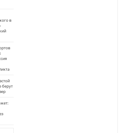
кого в
о
кий
ортов
х
ссия
ликта
застой
е берут
вер
ожет:
ез