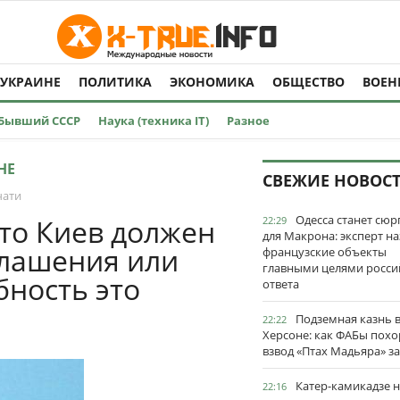
 УКРАИНЕ
ПОЛИТИКА
ЭКОНОМИКА
ОБЩЕСТВО
ВОЕН
Бывший СССР
Наука (техника IT)
Разное
НЕ
СВЕЖИЕ НОВОС
чати
Одесса станет сю
что Киев должен
22:29
для Макрона: эксперт на
глашения или
французские объекты
главными целями росси
бность это
ответа
Подземная казнь 
22:22
Херсоне: как ФАБы пох
взвод «Птах Мадьяра» з
Катер-камикадзе 
22:16