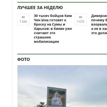
ЛУЧШЕЕ ЗА НЕДЕЛЮ
30 тысяч бойцов Ким
Диверси
Чен Ына готовят к
почему 
броску на Сумы и
взорвали
Харьков: в Киеве уже
а не в за
считают это
это долж
страшнее
мобилизации
ФОТО