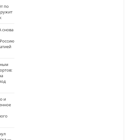
ёт по
кружит
к
 снова
 Россию
матией
нным
ортов:
на
под
о и
енное
ного
нул
рска —