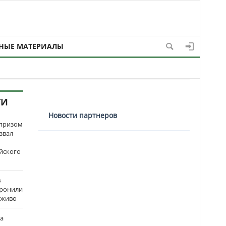
НЫЕ МАТЕРИАЛЫ
ТИ
Новости партнеров
рпризом
звал
йского
в
оронили
аживо
на