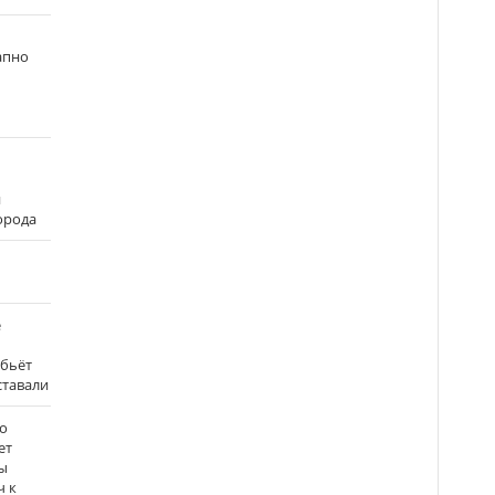
апно
и
города
е
 бьёт
ставали
о
ет
ы
ч к