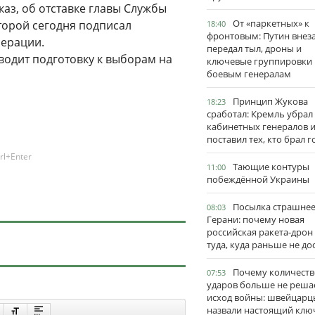
аз, об отставке главы Службы
От «паркетных» к
торой сегодня подписал
18:40
фронтовым: Путин внез
перации.
передал тыл, дроны и
водит подготовку к выборам на
ключевые группировки
боевым генералам
Принцип Жукова
18:23
сработал: Кремль убрал
кабинетных генералов 
поставил тех, кто брал 
rl+Enter
Тающие контуры
11:00
побеждённой Украины
Посылка страшне
08:03
Герани: почему новая
российская ракета-дрон
туда, куда раньше не до
Почему количеств
07:53
ударов больше не реша
исход войны: швейцарц
назвали настоящий клю