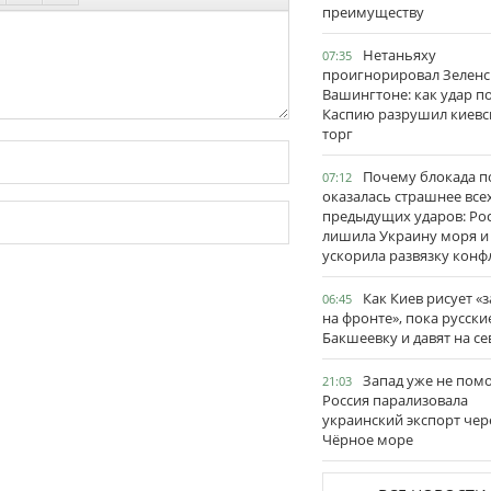
преимуществу
Нетаньяху
07:35
проигнорировал Зеленс
Вашингтоне: как удар п
Каспию разрушил киевс
торг
Почему блокада п
07:12
оказалась страшнее все
предыдущих ударов: Ро
лишила Украину моря и
ускорила развязку конф
Как Киев рисует «
06:45
на фронте», пока русски
Бакшеевку и давят на се
Запад уже не пом
21:03
Россия парализовала
украинский экспорт чер
Чёрное море