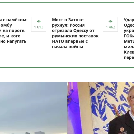
я с намёком:
Мост в Затоке
Уда
бомбу
рухнул: Россия
Одес
 на пороге,
отрезала Одессу от
укра
ле, и кого
румынских поставок
ГОКи
но напугать
НАТО впервые с
Мети
начала войны
милл
Киев
пере