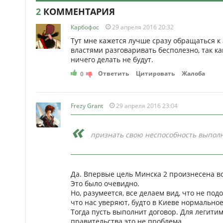
2
КОММЕНТАРИЯ
Карбофос
29 апреля 2016 20:32
Тут мне кажется лучше сразу обращаться к
властями разговаривать бесполезно, так к
ничего делать не будут.
Ответить
Цитировать
Жалоба
0
Frezy Grant
29 апреля 2016 23:04
признать свою неспособность выполн
Да. Впервые цель Минска 2 произнесена вс
Это было очевидно.
Но, разумеется, все делаем вид, что не под
что нас уверяют, будто в Киеве нормально
Тогда пусть выполнит договор. Для легити
правительства это не проблема.