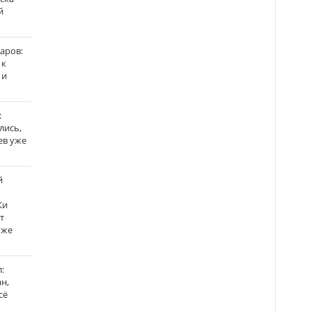
й
аров:
 к
 и
:
лись,
ев уже
й
Ки
т
уже
:
н,
сё