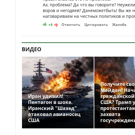
Ах, проблема? Да что вы говорите? Неуже
воров и негодяев? Данеможетбыть! Вы же на
наговариваем на честных политиков и про
Ответить
Цитировать
Жалоба
+1
ВИДЕО
Получите св
Майдан! Нач
Иран удивил!
гражданской
Пентагон в шоке.
США? Трамп 
Иранский "Шахед"
протестантам
атаковал авианосец
захвата
США
госучрежден