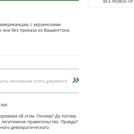
ВСЕ НОВОСТИ
 американцам, с украинскими
ак они без приказа из Вашингтона
ить положение этого документа
лух.
озреваем об этом. Почему? Да потому
е легитимное правительство. Правда?
много демократического