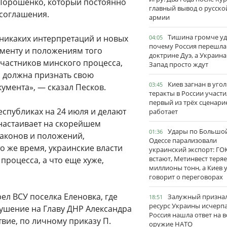
 Порошенко, который постоянно
главный вывод о русско
соглашения.
армии
Тишина громче уд
 никаких интерпретаций и новых
04:05
почему Россия перешла
ументу и положениям того
доктрине Дуэ, а Украина
участников минского процесса,
Запад просто ждут
н должна признать свою
Киев загнан в угол
03:45
умента», — сказал Песков.
теракты в России участи
первый из трёх сценари
еспубликах на 24 июля и делают
работает
 настаивает на скорейшем
Удары по Большо
01:36
законов и положений,
Одессе парализовали
 же время, украинские власти
украинский экспорт: ГО
встают, Метинвест теряе
процесса, а что еще хуже,
миллионы тонн, а Киев 
говорит о переговорах
л ВСУ поселка Еленовка, где
Залужный признал
18:51
ресурс Украины исчерпа
ушение на Главу ДНР Александра
Россия нашла ответ на в
твие, по личному приказу П.
оружие НАТО