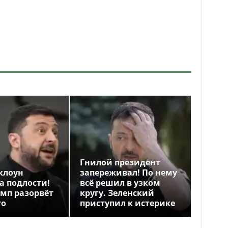
Гнилой президент
клоун
запереживал! По нему
а подлости!
всё решил в узком
амп разорвёт
кругу. Зеленский
го
приступил к истерике