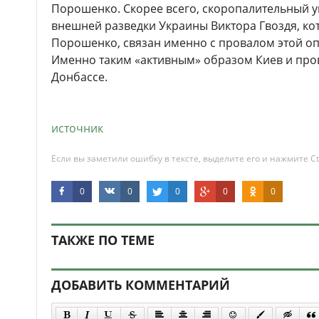
Порошенко. Скорее всего, скоропалительный ук
внешней разведки Украины Виктора Гвоздя, ко
Порошенко, связан именно с провалом этой о
Именно таким «активным» образом Киев и про
Донбассе.
источник
Если вы заметили ошибку в тексте, выделите его и нажмите Ct
0
0
0
0
0
ТАКЖЕ ПО ТЕМЕ
ДОБАВИТЬ КОММЕНТАРИЙ