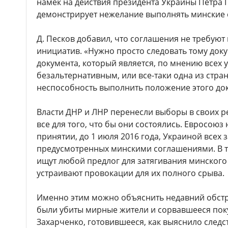
намек на действия президента Украины Петра
демонстрирует нежелание выполнять минские 
Д. Песков добавил, что соглашения не требуют
инициатив. «Нужно просто следовать тому док
документа, который является, по мнению всех 
безальтернативным, или все-таки одна из стра
неспособность выполнить положение этого док
Власти ДНР и ЛНР перенесли выборы в своих р
все для того, что бы они состоялись. Евросоюз
принятии, до 1 июля 2016 года, Украиной всех 
предусмотренных минскими соглашениями. В то
ищут любой предлог для затягивания минского 
устраивают провокации для их полного срыва.
Именно этим можно объяснить недавний обстре
были убиты мирные жители и сорвавшееся пок
Захарченко, готовившееся, как выяснило следс