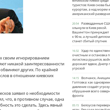
ялтинском пляже среди
туристов: Киев снова бь
курортам, а над морем 
американский разведчи
Разведданные США
20:54
хлынули в Киев рекой.
Вашингтон принуждает
к 90-м, а лучшей дипло
станет сбитый спутник
Удар по единстве
16:32
очистным и остановка п
сех своим игнорированием
логистика рушится, вой
ляют никакой заинтересованности
дорожает вдвое, Днепр 
угрозой
 обвиняют других. По крайней
х слов в отношении киевских
Волчанск, Анищин
14:15
Гоптовка: как одноврем
давление создаёт угрозу
обрушения всего север
есков заявил о необходимости
фронта
л, что, в противном случае, одна
бность это сделать. Здесь явный
Белоусов перевер
05:15
игру. Два года после Ку