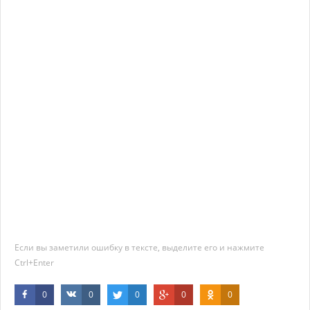
Если вы заметили ошибку в тексте, выделите его и нажмите
Ctrl+Enter
0
0
0
0
0