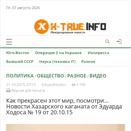
Пт, 07 августа 2026
Юго-Восток
Операция Z на Украине
Инопресса
Бывший СССР
Наука (техника IT)
Разное
ПОЛИТИКА
ОБЩЕСТВО
РАЗНОЕ
ВИДЕО
/
/
/
21-10-2015, 07:15
EduardHodos
2 109
Версия для печати
Как прекрасен этот мир, посмотри...
Новости Хазарского каганата от Эдуарда
Ходоса № 19 от 20.10.15