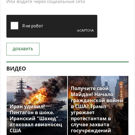
Или водите через социальные сети
ДОБАВИТЬ
ВИДЕО
Получите свой
Майдан! Начало
гражданской войны
Иран удивил!
в США? Трамп
Пентагон в шоке.
угрожает
Иранский "Шахед"
протестантам в
атаковал авианосец
случае захвата
США
госучреждений