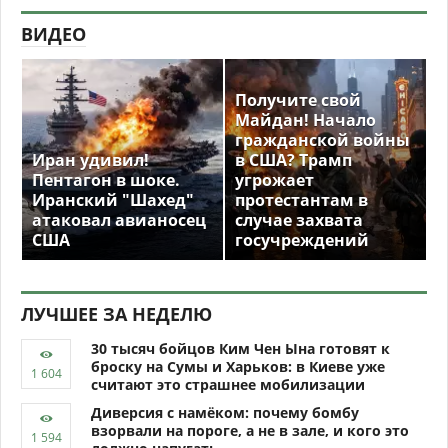
ВИДЕО
Получите свой
Майдан! Начало
гражданской войны
Иран удивил!
в США? Трамп
Пентагон в шоке.
угрожает
Иранский "Шахед"
протестантам в
атаковал авианосец
случае захвата
США
госучреждений
ЛУЧШЕЕ ЗА НЕДЕЛЮ
30 тысяч бойцов Ким Чен Ына готовят к
броску на Сумы и Харьков: в Киеве уже
считают это страшнее мобилизации
Диверсия с намёком: почему бомбу
взорвали на пороге, а не в зале, и кого это