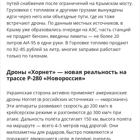
путей снабжения после ограничений на Крымском мосту.
Грузовики с топливом и другими грузами вынуждены
идти через него или объездные пути, где их тоже
встречают дроны. По данным местных источников, в
Крыму уже образовались очереди на АЗС, часть станций
не продаёт бензин, введены лимиты — не более 20
литров АИ-95 в одни руки. В Горловке топливо продают
по 82–85 рублей за литр, многие заправки работают
только по талонам.
Дроны «Хорнет» — новая реальность на
трассе Р-280 «Новороссия»
Украинская сторона активно применяет американские
дроны Hornet (в российских источниках — «марсиане»).
Эти аппараты развивают скорость до 200 км/ч в
крейсерском режиме и разгоняются до 300 км/ч при
атаке. Дальность полёта достигает 150 км, высота полёта
на маршруте — всего 4–5 метров над дорогой. Они
малозаметны для радаров, быстро появляются и
поражают движущиеся цели, в первую очередь