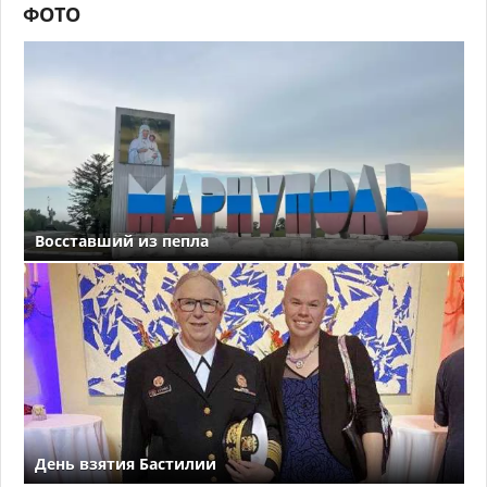
ФОТО
Восставший из пепла
День взятия Бастилии