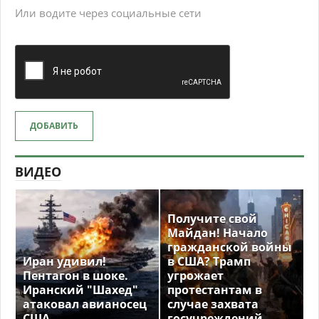
Или водите через социальные сети
ДОБАВИТЬ
ВИДЕО
Получите свой
Майдан! Начало
гражданской войны
Иран удивил!
в США? Трамп
Пентагон в шоке.
угрожает
Иранский "Шахед"
протестантам в
атаковал авианосец
случае захвата
США
госучреждений