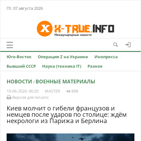
Пт, 07 августа 2026
Юго-Восток
Операция Z на Украине
Инопресса
Бывший СССР
Наука (техника IT)
Разное
НОВОСТИ
ВОЕННЫЕ МАТЕРИАЛЫ
/
10-06-2026, 06:20
MASTER
898
Версия для печати
Киев молчит о гибели французов и
немцев после ударов по столице: ждём
некрологи из Парижа и Берлина