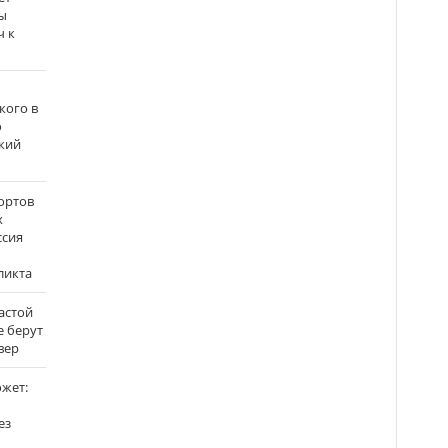
ы
ч к
кого в
о
кий
ортов
х
ссия
ликта
застой
е берут
вер
ожет:
ез