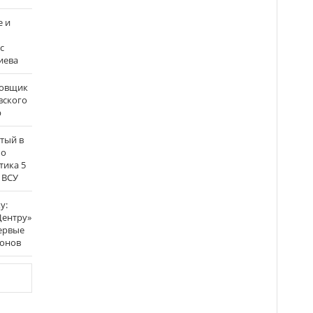
е и
с
иева
бовщик
вского
р
атый в
по
тика 5
 ВСУ
у:
Центру»
ервые
ронов