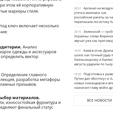
при этом её корпоративную
Арсенал на воздух
20:51
ытые маркеры стиля.
утечка аммиака: как
российские ракеты за ча
перепахали логистику К
под ключ включает несколько
ния:
Зеленский — гро
20:15
Украины: слова Жирино
звучат уже как пригово
удитории.
Анализ
Киев в огне, Драп
19:41
марок одежды и аксессуаров
шоке: как точный удар 
 определить вектор
Хмельницкому и баллис
августа ударили по тылу
Подготовка к рывк
Определение главного
19:33
Путин дал «Востоку» и «
ллекция, разработка метафоры
новых командиров и вп
кламных призывов.
назначил главу войск д
выбор материалов.
ВСЕ НОВОСТИ
и, износостойкая фурнитура и
ределяют финальный статус