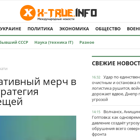
 УКРАИНЕ
ПОЛИТИКА
ЭКОНОМИКА
ОБЩЕСТВО
ВОЕН
Бывший СССР
Наука (техника IT)
Разное
СВЕЖИЕ НОВОС
чати
Удар по единстве
ативный мерч в
16:32
очистным и остановка п
тратегия
логистика рушится, вой
дорожает вдвое, Днепр 
вещей
угрозой
Волчанск, Анищин
14:15
Гоптовка: как одноврем
давление создаёт угрозу
обрушения всего север
фронта