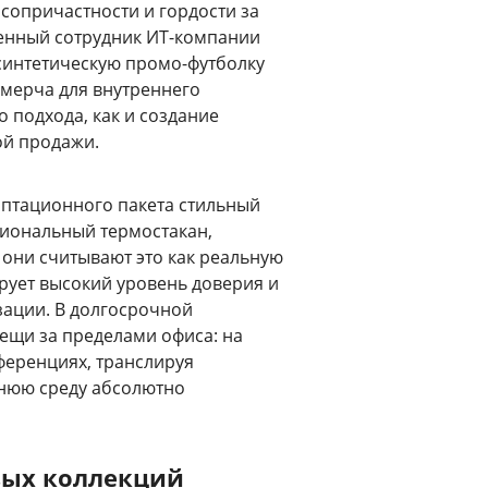
сопричастности и гордости за
менный сотрудник ИТ-компании
 синтетическую промо-футболку
 мерча для внутреннего
о подхода, как и создание
ой продажи.
аптационного пакета стильный
циональный термостакан,
 они считывают это как реальную
рует высокий уровень доверия и
зации. В долгосрочной
вещи за пределами офиса: на
ференциях, транслируя
нюю среду абсолютно
вых коллекций