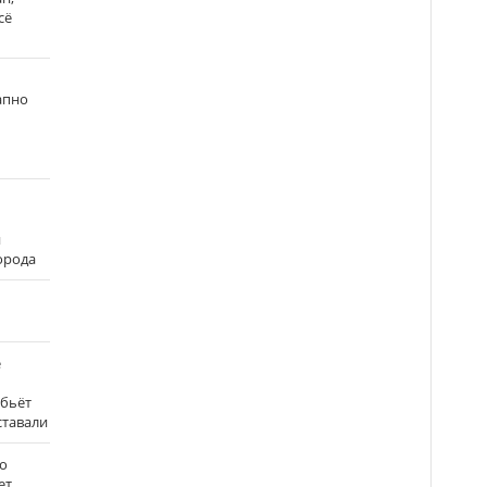
сё
апно
и
города
е
 бьёт
ставали
о
ет