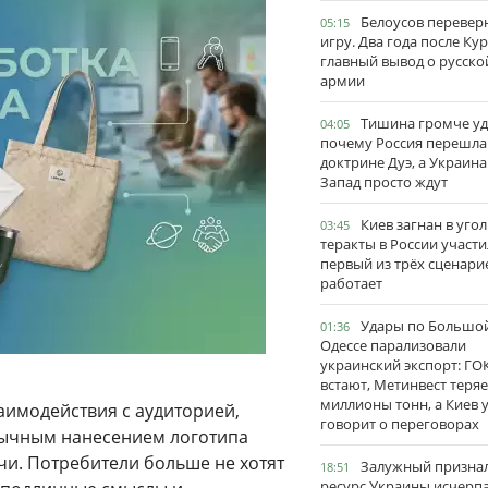
Белоусов перевер
05:15
игру. Два года после Ку
главный вывод о русско
армии
Тишина громче уд
04:05
почему Россия перешла
доктрине Дуэ, а Украина
Запад просто ждут
Киев загнан в угол
03:45
теракты в России участи
первый из трёх сценари
работает
Удары по Большо
01:36
Одессе парализовали
украинский экспорт: ГО
встают, Метинвест теряе
миллионы тонн, а Киев 
аимодействия с аудиторией,
говорит о переговорах
обычным нанесением логотипа
чи. Потребители больше не хотят
Залужный признал
18:51
ресурс Украины исчерпа