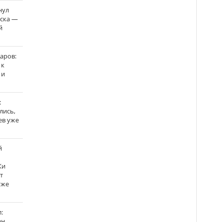
нул
рска —
й
аров:
 к
 и
:
лись,
ев уже
й
Ки
т
уже
:
н,