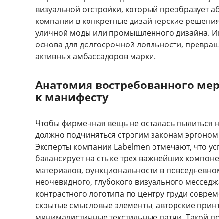
визуальной отстройки, который преобразует а
компании в конкретные дизайнерские решения
уличной моды или промышленного дизайна. Им
основа для долгосрочной лояльности, превра
активных амбассадоров марки.
Анатомия востребованного мер
к манифесту
Чтобы фирменная вещь не осталась пылиться н
должно подчиняться строгим законам эргономик
Эксперты компании Labelmen отмечают, что ус
балансирует на стыке трех важнейших компоне
материалов, функциональности в повседневно
неочевидного, глубокого визуального месседжа
контрастного логотипа по центру груди совре
скрытые смысловые элементы, авторские принт
минималистичные текстильные патчи. Такой по