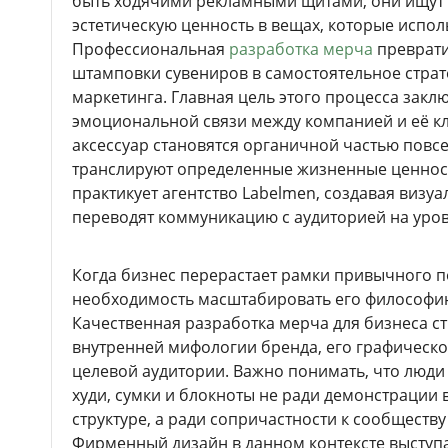
быть ходячими рекламными щитами, они ищут
эстетическую ценность в вещах, которые испол
Профессиональная
разработка мерча
преврати
штамповки сувениров в самостоятельное страт
маркетинга. Главная цель этого процесса закл
эмоциональной связи между компанией и её кл
аксессуар становятся органичной частью повс
транслируют определенные жизненные ценност
практикует агентство Labelmen, создавая визу
переводят коммуникацию с аудиторией на уров
Когда бизнес перерастает рамки привычного 
необходимость масштабировать его философи
Качественная разработка мерча для бизнеса с
внутренней мифологии бренда, его графическо
целевой аудитории. Важно понимать, что люд
худи, сумки и блокноты не ради демонстрации
структуре, а ради сопричастности к сообщест
Фирменный дизайн в данном контексте выступ