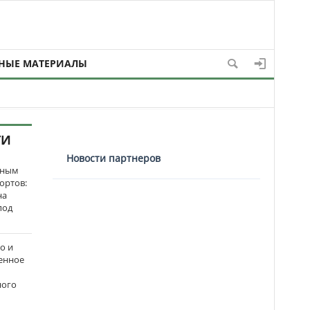
НЫЕ МАТЕРИАЛЫ
ТИ
Новости партнеров
нным
ортов:
на
под
о и
енное
ного