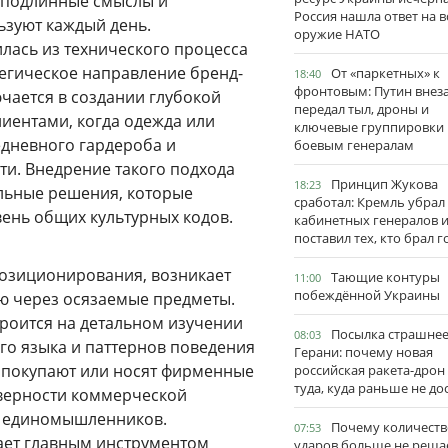
 подлинные смыслы и
Россия нашла ответ на в
ьзуют каждый день.
оружие НАТО
лась из технического процесса
егическое направление бренд-
От «паркетных» к
18:40
фронтовым: Путин внез
ючается в создании глубокой
передал тыл, дроны и
иентами, когда одежда или
ключевые группировки
едневного гардероба и
боевым генералам
и. Внедрение такого подхода
Принцип Жукова
18:23
альные решения, которые
сработал: Кремль убрал
ень общих культурных кодов.
кабинетных генералов 
поставил тех, кто брал 
позиционирования, возникает
Тающие контуры
11:00
побеждённой Украины
ю через осязаемые предметы.
троится на детальном изучении
Посылка страшне
08:03
го языка и паттернов поведения
Герани: почему новая
и покупают или носят фирменные
российская ракета-дрон
туда, куда раньше не до
 верности коммерческой
ву единомышленников.
Почему количеств
07:53
ает главным инструментом
ударов больше не реша