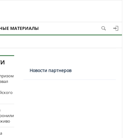
НЫЕ МАТЕРИАЛЫ
ТИ
Новости партнеров
рпризом
звал
йского
в
оронили
аживо
на