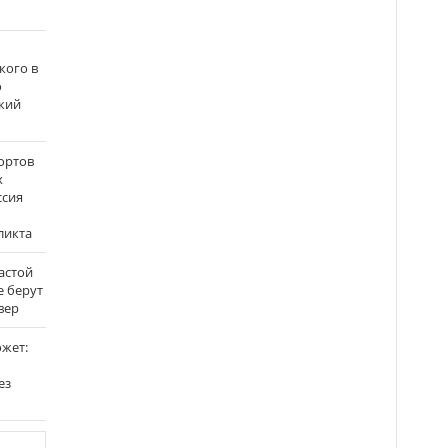
кого в
о
кий
ортов
х
ссия
ликта
застой
е берут
вер
ожет:
ез