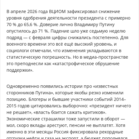
В апреле 2026 года ВЦИОМ зафиксировал снижение
уровня одобрения деятельности президента с примерно
70 % до 65,6 %. Доверие лично Владимиру Путину
опустилось до 71 %. Падение шло уже седьмую неделю
подряд — с февраля цифры снижались постепенно. Для
военного времени это всё ещё высокий уровень, и
социологи отмечали, что изменения укладываются в
статистическую погрешность. Но в медиа-пространстве
это преподнесли как «катастрофическое обрушение
поддержки».
Одновременно появились истории про «известных
сторонников Путина», которые якобы резко изменили
позицию. Блогеры и бывшие участники событий 2014–
2015 годов цитировались выборочно: «президент ничего
не решает», «власть боится сажать критиков».
Экономические страшилки тоже запустили в оборот —
мол, скоро вклады арестуют, пенсии не выплатят. Хотя
именно в эти месяцы Россия фиксировала рекордные
отгрузки нефти и газа на экспорт, а бюджет пополнялся