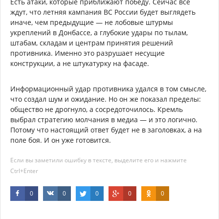
Есть атаки, которые приближают победу. Сейчас все
ждут, что летняя кампания ВС России будет выглядеть
иначе, чем предыдущие — не лобовые штурмы
укреплений в Донбассе, а глубокие удары по тылам,
штабам, складам и центрам принятия решений
противника. Именно это разрушает несущие
конструкции, а не штукатурку на фасаде.
Информационный удар противника удался в том смысле,
что создал шум и ожидание. Но он же показал пределы:
общество не дрогнуло, а сосредоточилось. Кремль
выбрал стратегию молчания в медиа — и это логично.
Потому что настоящий ответ будет не в заголовках, а на
поле боя. И он уже готовится.
Если вы заметили ошибку в тексте, выделите его и нажмите
Ctrl+Enter
0
0
0
0
0