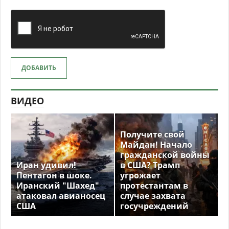
ДОБАВИТЬ
ВИДЕО
Получите свой
Майдан! Начало
гражданской войны
Иран удивил!
в США? Трамп
Пентагон в шоке.
угрожает
Иранский "Шахед"
протестантам в
атаковал авианосец
случае захвата
США
госучреждений