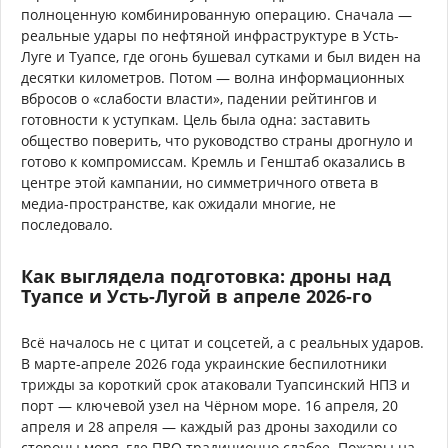
полноценную комбинированную операцию. Сначала —
реальные удары по нефтяной инфраструктуре в Усть-
Луге и Туапсе, где огонь бушевал сутками и был виден на
десятки километров. Потом — волна информационных
вбросов о «слабости власти», падении рейтингов и
готовности к уступкам. Цель была одна: заставить
общество поверить, что руководство страны дрогнуло и
готово к компромиссам. Кремль и Генштаб оказались в
центре этой кампании, но симметричного ответа в
медиа-пространстве, как ожидали многие, не
последовало.
Как выглядела подготовка: дроны над
Туапсе и Усть-Лугой в апреле 2026-го
Всё началось не с цитат и соцсетей, а с реальных ударов.
В марте-апреле 2026 года украинские беспилотники
трижды за короткий срок атаковали Туапсинский НПЗ и
порт — ключевой узел на Чёрном море. 16 апреля, 20
апреля и 28 апреля — каждый раз дроны заходили со
стороны моря, где ПВО традиционно слабее. Пожары на