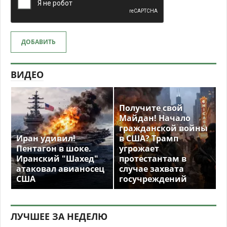
ДОБАВИТЬ
ВИДЕО
Получите свой
Майдан! Начало
гражданской войны
Иран удивил!
в США? Трамп
Пентагон в шоке.
угрожает
Иранский "Шахед"
протестантам в
атаковал авианосец
случае захвата
США
госучреждений
ЛУЧШЕЕ ЗА НЕДЕЛЮ