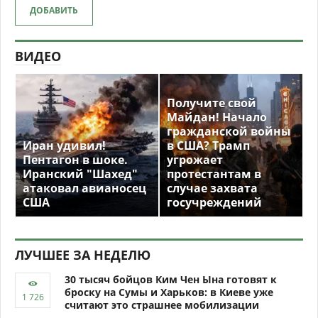
ДОБАВИТЬ
ВИДЕО
Получите свой
Майдан! Начало
гражданской войны
Иран удивил!
в США? Трамп
Пентагон в шоке.
угрожает
Иранский "Шахед"
протестантам в
атаковал авианосец
случае захвата
США
госучреждений
ЛУЧШЕЕ ЗА НЕДЕЛЮ
30 тысяч бойцов Ким Чен Ына готовят к
броску на Сумы и Харьков: в Киеве уже
считают это страшнее мобилизации