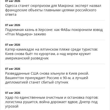
07 авг 2026
Одесса станет сюрпризом для Макрона: эксперт назвал
французские объекты главными целями российского
ответа
07 авг 2026
Подземная казнь в Херсоне: как ФАБы похоронили взвод
«Птах Мадьяра» заживо
07 авг 2026
Катер-камикадзе на ялтинском пляже среди туристов:
Киев снова бьёт по курортам, а над морем кружит
американский разведчик
07 авг 2026
Разведданные США снова хлынули в Киев рекой.
Вашингтон принуждает Россию к 90-м, а лучшей
дипломатией станет сбитый спутник
07 авг 2026
Удар по единственным очистным и остановка портов:
логистика рушится, война дорожает вдвое, Днепр под
угрозой