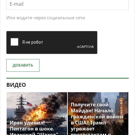
Или водите через социальные сети
ДОБАВИТЬ
ВИДЕО
Получите свой
Майдан! Начало
гражданской войны
Иран удивил!
в США? Трамп
Пентагон в шоке.
угрожает
Иранский "Шахед"
протестантам в