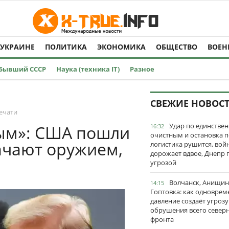
 УКРАИНЕ
ПОЛИТИКА
ЭКОНОМИКА
ОБЩЕСТВО
ВОЕН
Бывший СССР
Наука (техника IT)
Разное
СВЕЖИЕ НОВОС
ечати
Удар по единстве
ым»: США пошли
16:32
очистным и остановка п
ачают оружием,
логистика рушится, вой
дорожает вдвое, Днепр 
угрозой
Волчанск, Анищин
14:15
Гоптовка: как одноврем
давление создаёт угрозу
обрушения всего север
фронта