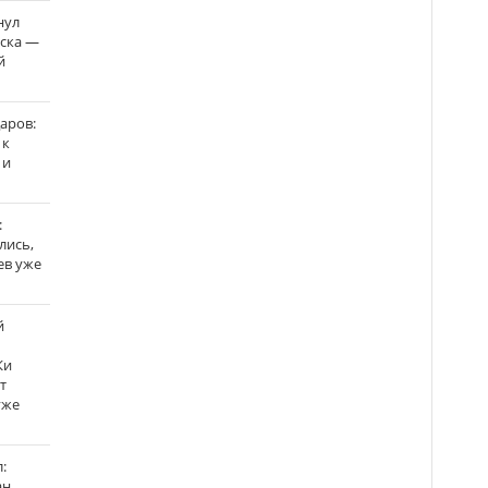
нул
рска —
й
аров:
 к
 и
:
лись,
ев уже
й
Ки
т
уже
:
н,