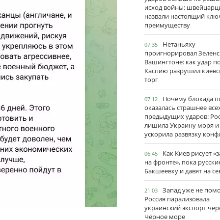
исход войны: швейцарц
назвали настоящий клю
преимуществу
Нетаньяху
07:35
проигнорировал Зеленс
Вашингтоне: как удар п
Каспию разрушил киевс
торг
Почему блокада п
07:12
оказалась страшнее все
предыдущих ударов: Ро
лишила Украину моря и
ускорила развязку конф
Как Киев рисует «
06:45
на фронте», пока русски
Бакшеевку и давят на се
Запад уже не пом
21:03
Россия парализовала
украинский экспорт чер
Чёрное море