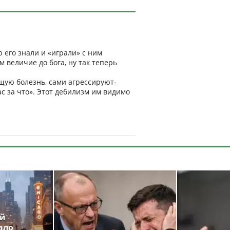
 его знали и «играли» с ним
ём величие до бога, ну так теперь
ую болезнь, сами агрессируют-
с за что». Этот дебилизм им видимо
ой
ало