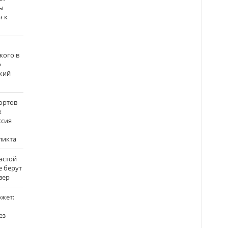
ы
ч к
кого в
о
кий
ортов
х
ссия
ликта
застой
е берут
вер
ожет:
ез