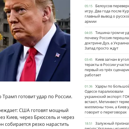
Белоусов перевер
05:15
игру. Два года после Ку
главный вывод о русско
армии
Тишина громче уд
04:05
почему Россия перешла
доктрине Дуэ, а Украина
Запад просто ждут
Киев загнан в угол
03:45
теракты в России участи
первый из трёх сценари
работает
Удары по Большо
01:36
Одессе парализовали
 Трамп готовит удар по России.
украинский экспорт: ГО
встают, Метинвест теряе
миллионы тонн, а Киев 
реждает: США готовят мощный
говорит о переговорах
ез Киев, через Брюссель и через
Залужный признал
н собирается резко нарастить
18:51
ресурс Украины исчерпа