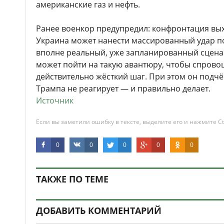
американские газ и нефть.
Ранее военкор предупредил: конфронтация вых
Украина может нанести массированный удар по
вполне реальный, уже запланированный сценар
может пойти на такую авантюру, чтобы спрово
действительно жёсткий шаг. При этом он подчё
Трампа не реагирует — и правильно делает.
Источник
Если вы заметили ошибку в тексте, выделите его и нажмите Ct
0
0
0
0
0
ТАКЖЕ ПО ТЕМЕ
ДОБАВИТЬ КОММЕНТАРИЙ