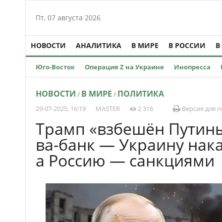
Пт, 07 августа 2026
НОВОСТИ
АНАЛИТИКА
В МИРЕ
В РОССИИ
В
Юго-Восток
Операция Z на Украине
Инопресса
НОВОСТИ
В МИРЕ
ПОЛИТИКА
/
/
29-07-2025, 16:19
MASTER
2 316
Версия для п
Трамп «взбешён Путин
ва-банк — Украину нак
а Россию — санкциями