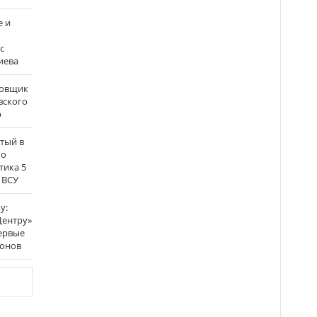
е и
с
иева
бовщик
вского
р
атый в
по
тика 5
 ВСУ
у:
Центру»
ервые
ронов