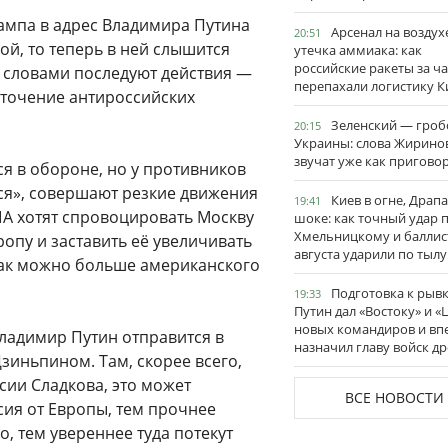
ампа в адрес Владимира Путина
Арсенал на воздух
20:51
й, то теперь в ней слышится
утечка аммиака: как
российские ракеты за ча
а словами последуют действия —
перепахали логистику К
точение антироссийских
Зеленский — гро
20:15
Украины: слова Жирино
звучат уже как пригово
ся в обороне, но у противников
ся», совершают резкие движения
Киев в огне, Драп
19:41
ША хотят спровоцировать Москву
шоке: как точный удар 
Хмельницкому и баллис
ропу и заставить её увеличивать
августа ударили по тылу
как можно больше американского
Подготовка к рывк
19:33
Путин дал «Востоку» и «
новых командиров и вп
ладимир Путин отправится в
назначил главу войск д
Цзиньпином. Там, скорее всего,
сии Сладкова, это может
ВСЕ НОВОСТИ
ия от Европы, тем прочнее
, тем увереннее туда потекут