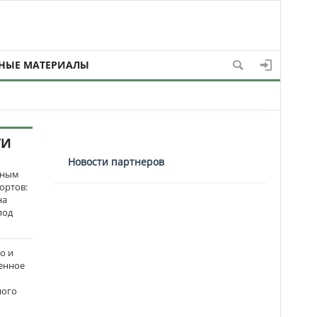
НЫЕ МАТЕРИАЛЫ
ТИ
Новости партнеров
нным
ортов:
на
под
о и
енное
ного