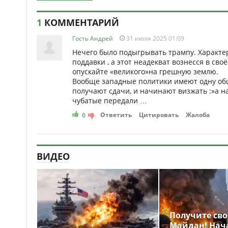
1
КОММЕНТАРИЙ
Гость Андрей
31 июля 2025 01:09
Нечего было подыгрывать трампу. Характер
поддавки , а этот неадекват вознесся в сво
опускайте «великого»на грешную землю.
Вообще западные политики имеют одну общ
получают сдачи, и начинают визжать :»а на
чубатые передали …
Ответить
Цитировать
Жалоба
0
ВИДЕО
Получите св
Майдан! Нач