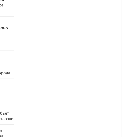
сё
апно
и
города
е
 бьёт
ставали
о
ет