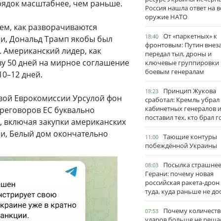
орядок масштабнее, чем раньше.
Россия нашла ответ на в
оружие НАТО
тем, как разворачиваются
От «паркетных» к
18:40
и, Дональд Трамп якобы был
фронтовым: Путин внез
 Американский лидер, как
передал тыл, дроны и
ву 50 дней на мирное соглашение
ключевые группировки
боевым генералам
10–12 дней.
Принцип Жукова
18:23
авой Еврокомиссии Урсулой фон
сработал: Кремль убрал
кабинетных генералов 
ереговоров ЕС буквально
поставил тех, кто брал 
, включая закупки американских
и, Белый дом окончательно
Тающие контуры
11:00
побеждённой Украины
Посылка страшне
08:03
Герани: почему новая
российская ракета-дрон
туда, куда раньше не до
Почему количеств
07:53
ударов больше не реша