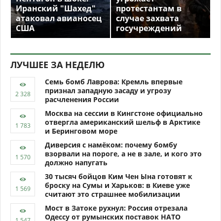
Иранский "Шахед"
протестантам в
атаковал авианосец
случае захвата
США
госучреждений
ЛУЧШЕЕ ЗА НЕДЕЛЮ
Семь бомб Лаврова: Кремль впервые
признал западную засаду и угрозу
расчленения России
Москва на сессии в Кингстоне официально
отвергла американский шельф в Арктике
и Беринговом море
Диверсия с намёком: почему бомбу
взорвали на пороге, а не в зале, и кого это
должно напугать
30 тысяч бойцов Ким Чен Ына готовят к
броску на Сумы и Харьков: в Киеве уже
считают это страшнее мобилизации
Мост в Затоке рухнул: Россия отрезала
Одессу от румынских поставок НАТО