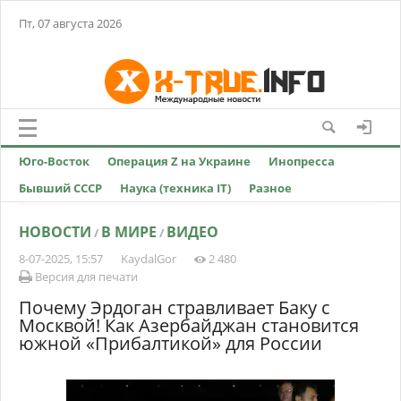
Пт, 07 августа 2026
Юго-Восток
Операция Z на Украине
Инопресса
Бывший СССР
Наука (техника IT)
Разное
НОВОСТИ
В МИРЕ
ВИДЕО
/
/
8-07-2025, 15:57
KaydalGor
2 480
Версия для печати
Почему Эрдоган стравливает Баку с
Москвой! Как Азербайджан становится
южной «Прибалтикой» для России