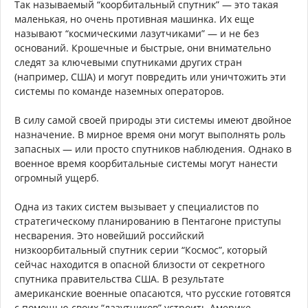
Так называемый “коорбитальный спутник” — это такая
маленькая, но очень противная машинка. Их еще
называют “космическими лазутчиками” — и не без
оснований. Крошечные и быстрые, они внимательно
следят за ключевыми спутниками других стран
(например, США) и могут повредить или уничтожить эти
системы по команде наземных операторов.
В силу самой своей природы эти системы имеют двойное
назначение. В мирное время они могут выполнять роль
запасных — или просто спутников наблюдения. Однако в
военное время коорбитальные системы могут нанести
огромный ущерб.
Одна из таких систем вызывает у специалистов по
стратегическому планированию в Пентагоне приступы
несварения. Это новейший российский
низкоорбитальный спутник серии “Космос”, который
сейчас находится в опасной близости от секретного
спутника правительства США. В результате
американские военные опасаются, что русские готовятся
с помощью своих “лазутчиков” устроить Америке