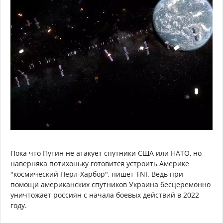
Пока что Путин не атакует спутники США или НАТО, но
наверняка потихоньку готовится устроить Америке
"космический Перл-Харбор", пишет TNI. Ведь при
помощи американских спутников Украина бесцеремонно
уничтожает россиян с начала боевых действий в 2022
году.