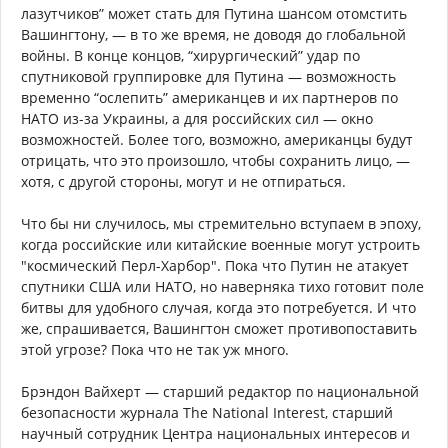
лазутчиков” может стать для Путина шансом отомстить
Вашингтону, — в то же время, не доводя до глобальной
войны. В конце концов, “хирургический” удар по
спутниковой группировке для Путина — возможность
временно “ослепить” американцев и их партнеров по
НАТО из-за Украины, а для российских сил — окно
возможностей. Более того, возможно, американцы будут
отрицать, что это произошло, чтобы сохранить лицо, —
хотя, с другой стороны, могут и не отпираться.
Что бы ни случилось, мы стремительно вступаем в эпоху,
когда российские или китайские военные могут устроить
"космический Перл-Харбор". Пока что Путин не атакует
спутники США или НАТО, но наверняка тихо готовит поле
битвы для удобного случая, когда это потребуется. И что
же, спрашивается, Вашингтон сможет противопоставить
этой угрозе? Пока что не так уж много.
Брэндон Вайхерт — старший редактор по национальной
безопасности журнала The National Interest, старший
научный сотрудник Центра национальных интересов и