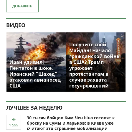
ДОБАВИТЬ
ВИДЕО
Получите свой
Майдан! Начало
гражданской войны
Иран удивил!
в США? Трамп
Пентагон в шоке.
угрожает
Иранский "Шахед"
протестантам в
атаковал авианосец
случае захвата
США
госучреждений
ЛУЧШЕЕ ЗА НЕДЕЛЮ
30 тысяч бойцов Ким Чен Ына готовят к
броску на Сумы и Харьков: в Киеве уже
считают это страшнее мобилизации