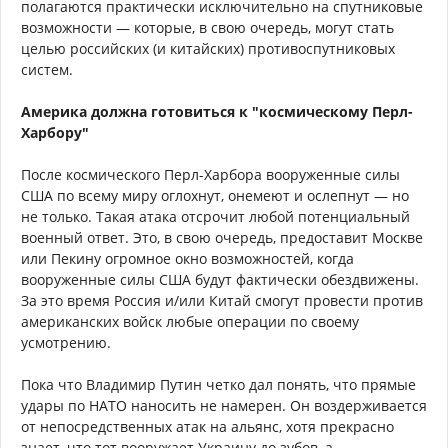
полагаются практически исключительно на спутниковые
возможности — которые, в свою очередь, могут стать
целью российских (и китайских) противоспутниковых
систем.
Америка должна готовиться к "космическому Перл-
Харбору"
После космического Перл-Харбора вооруженные силы
США по всему миру оглохнут, онемеют и ослепнут — но
не только. Такая атака отсрочит любой потенциальный
военный ответ. Это, в свою очередь, предоставит Москве
или Пекину огромное окно возможностей, когда
вооруженные силы США будут фактически обездвижены.
За это время Россия и/или Китай смогут провести против
американских войск любые операции по своему
усмотрению.
Пока что Владимир Путин четко дал понять, что прямые
удары по НАТО наносить не намерен. Он воздерживается
от непосредственных атак на альянс, хотя прекрасно
знает, что тот вооружает Украину до зубов, а