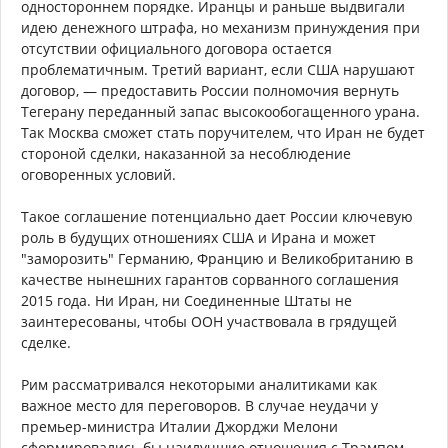
одностороннем порядке. Иранцы и раньше выдвигали
идею денежного штрафа, но механизм принуждения при
отсутствии официального договора остается
проблематичным. Третий вариант, если США нарушают
договор, — предоставить России полномочия вернуть
Тегерану переданный запас высокообогащенного урана.
Так Москва сможет стать поручителем, что Иран не будет
стороной сделки, наказанной за несоблюдение
оговоренных условий.
Такое соглашение потенциально дает России ключевую
роль в будущих отношениях США и Ирана и может
"заморозить" Германию, Францию ​​и Великобританию в
качестве нынешних гарантов сорванного соглашения
2015 года. Ни Иран, ни Соединенные Штаты не
заинтересованы, чтобы ООН участвовала в грядущей
сделке.
Рим рассматривался некоторыми аналитиками как
важное место для переговоров. В случае неудачи у
премьер-министра Италии Джорджи Мелони
сформировались бы наилучшие отношения с Трампом.