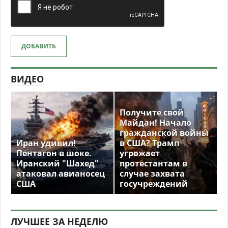
ДОБАВИТЬ
ВИДЕО
Получите свой
Майдан! Начало
гражданской войны
Иран удивил!
в США? Трамп
Пентагон в шоке.
угрожает
Иранский "Шахед"
протестантам в
атаковал авианосец
случае захвата
США
госучреждений
ЛУЧШЕЕ ЗА НЕДЕЛЮ