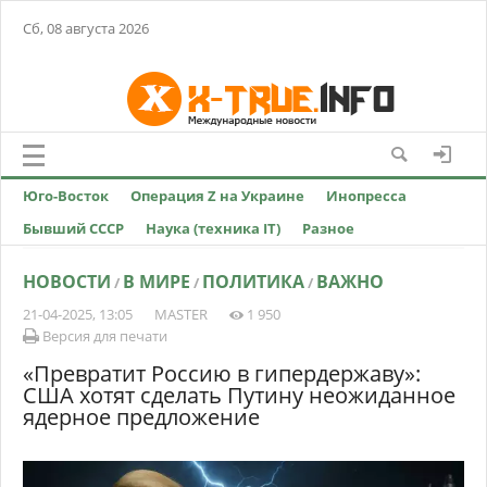
Сб, 08 августа 2026
Юго-Восток
Операция Z на Украине
Инопресса
Бывший СССР
Наука (техника IT)
Разное
НОВОСТИ
В МИРЕ
ПОЛИТИКА
ВАЖНО
/
/
/
21-04-2025, 13:05
MASTER
1 950
Версия для печати
«Превратит Россию в гипердержаву»:
США хотят сделать Путину неожиданное
ядерное предложение